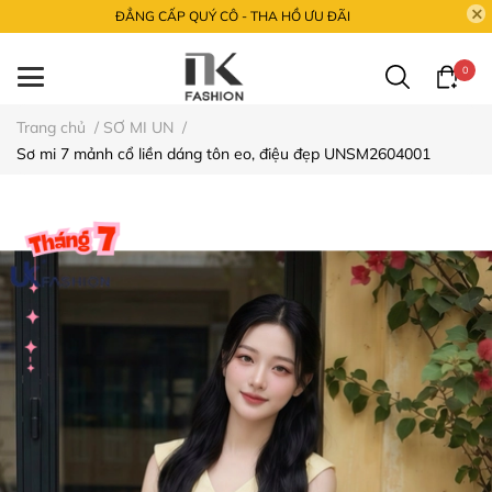
ĐẲNG CẤP QUÝ CÔ - THA HỒ ƯU ĐÃI
0
Trang chủ
/
SƠ MI UN
/
Sơ mi 7 mảnh cổ liền dáng tôn eo, điệu đẹp UNSM2604001