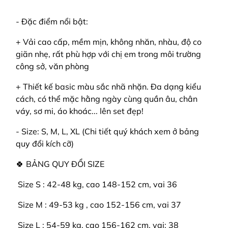
- Đặc điểm nổi bật:
+ Vải cao cấp, mềm mịn, không nhăn, nhàu, độ co
giãn nhẹ, rất phù hợp với chị em trong môi trường
công sở, văn phòng
+ Thiết kế basic màu sắc nhã nhặn. Đa dạng kiểu
cách, có thể mặc hằng ngày cùng quần âu, chân
váy, sơ mi, áo khoác... lên set đẹp!
- Size: S, M, L, XL (Chi tiết quý khách xem ở bảng
quy đổi kích cỡ)
🍀 BẢNG QUY ĐỔI SIZE
️ Size S : 42-48 kg, cao 148-152 cm, vai 36
️ Size M : 49-53 kg , cao 152-156 cm, vai 37
️ Size L : 54-59 kg, cao 156-162 cm, vai: 38