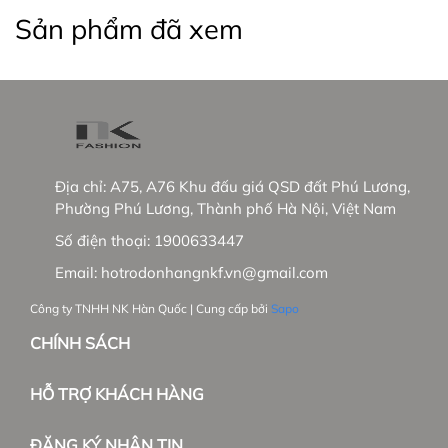
+ NK sẽ phủ sóng các showrooms trong nước
Sản phẩm đã xem
+ Phát triển thêm dòng hàng cao cấp tại trường
Việt Nam và mở rộng thị trường Hàn Quốc.
_____________________________________________
#thoitrangnu #UNFashion #somicongso #aosomi
#somingantay #somicongso #aococtaynu
Địa chỉ:
A75, A76 Khu đấu giá QSD đất Phú Lương,
#somicoctay #sominutrang #sominungantay
Phường Phú Lương, Thành phố Hà Nội, Việt Nam
#sominucongso #aosomivaihanquoc
Số điện thoại:
1900633447
#aosomicaocap #aomoi #aosomink #sominugiare
#sominuhanquoc #somitayngan #somiunisex
Email:
hotrodonhangnkf.vn@gmail.com
#somibasic #aosomi #somikieu #somigiare
Công ty TNHH NK Hàn Quốc | Cung cấp bởi
Sapo
#somicoctaynu #somidep #sominudep
#somitayngan #somitrang #somiformrong
CHÍNH SÁCH
#damvay #quanau #ao khoac #vest #Balazer
HỖ TRỢ KHÁCH HÀNG
ĐĂNG KÝ NHẬN TIN