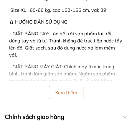
️ Size XL : 60-66 kg, cao 162-166 cm, vai: 39
🍒 HƯỚNG DẪN SỬ DỤNG:
- GIẶT BẰNG TAY: Lộn bề trái sản phẩm lại, rồi
dùng tay vò từ từ. Tránh không để trực tiếp nước tẩy
lên đồ. Giặt sạch, sau đó dùng nước xả làm mềm
vải.
- GIẶT BẰNG MÁY GIẶT: Chỉnh máy ở mức trung
bình, tránh làm giãn sản phẩm. Ngâm sản phẩm
trong khoảng thời gian ngắn. (LƯU Ý: giặt bằng
máy dễ làm cho đồ bị nhàu)
Xem thêm
- CÁCH PHƠI: Dùng tay vỗ nhẹ vào sản phẩm sau
khi giặt, sản phẩm sẽ nhanh khô và không bị nhăn.
Đồng thời tránh vắt đồ mạnh tay, vải sẽ bị nhăn.
Chính sách giao hàng
- Nên phơi ở nơi có nhiều gió, trải thẳng khi phơi và