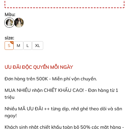
Màu:
size:
S
M
L
XL
ƯU ĐÃI ĐỘC QUYỀN MỖI NGÀY
Đơn hàng trên 500K - Miễn phí vận chuyển.
MUA NHIỀU nhận CHIẾT KHẤU CAO! - Đơn hàng từ 1
triệu
Nhiều MÃ ƯU ĐÃI ++ từng dịp, nhớ ghé theo dõi và săn
ngay!
Khách sinh nhật chiết khấu toàn bộ 50% các mặt hàng -