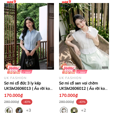
UK FASHION
UK FASHION
Sơ mi cổ đức 3 ly kép
Sơ mi cổ sen vai chờm
UKSM2606013 ( Áo rời ko
UKSM2606012 ( Áo rời ko
kèm CV/QU/PK)
kèm CV/QU/PK)
170.000₫
170.000₫
280.000₫
280.000₫
-40%
-40%
+3
+2