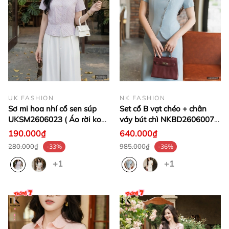
UK FASHION
NK FASHION
Sơ mi hoa nhí cổ sen súp
Set cổ B vạt chéo + chân
UKSM2606023 ( Áo rời ko
váy bút chì NKBD2606007 (
kèm CV/QU/PK )
Set cả áo + chân váy )
190.000₫
640.000₫
280.000₫
985.000₫
-33%
-36%
+1
+1