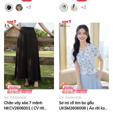
+3
+2
NK FASHION
UK FASHION
Chân váy xòe 7 mảnh
Sơ mi cổ tim bo gấu
NKCV2606001 ( CV rời
UKSM2606008 ( Áo rời ko