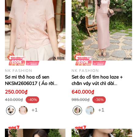
NK FASHION
NK FASHION
Sơ mi thô hoa cổ sen
Set áo cổ tim hoa laze +
NKSM2606017 ( Áo rời
chân váy vút chì dài
không bao gồm QU/CV/PK )
NKBD2606002
250.000₫
640.000₫
410.000₫
985.000₫
-40%
-36%
+1
+1