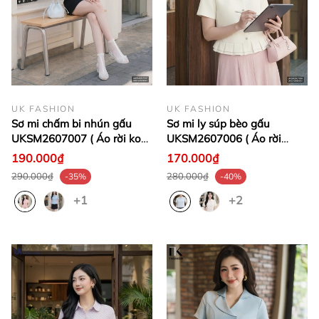
UK FASHION
UK FASHION
Sơ mi chấm bi nhún gấu
Sơ mi ly súp bèo gấu
UKSM2607007 ( Áo rời ko
UKSM2607006 ( Áo rời
kèm QU/CV/PK)
không kèm CV/QU/PK)
190.000₫
170.000₫
290.000₫
280.000₫
-35%
-40%
+1
+2