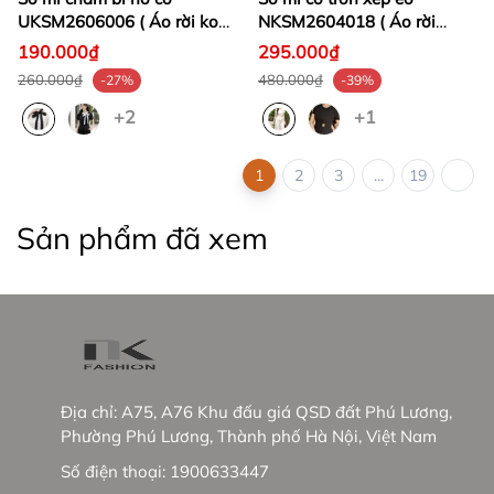
UKSM2606006 ( Áo rời ko
NKSM2604018 ( Áo rời
kèm CV/QU/PK)
không kèm CV/QU/PK)
190.000₫
295.000₫
260.000₫
480.000₫
-27%
-39%
+2
+1
1
2
3
...
19
Sản phẩm đã xem
Địa chỉ:
A75, A76 Khu đấu giá QSD đất Phú Lương,
Phường Phú Lương, Thành phố Hà Nội, Việt Nam
Số điện thoại:
1900633447