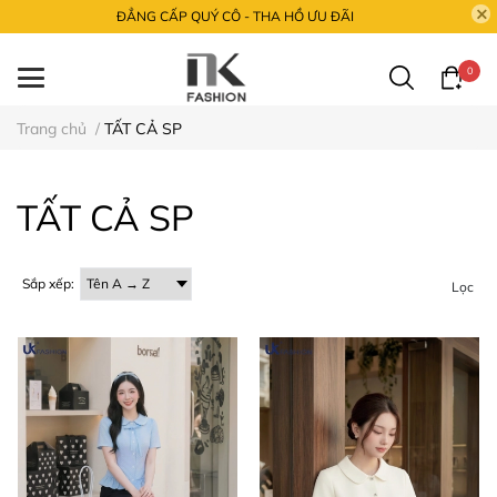
ĐẲNG CẤP QUÝ CÔ - THA HỒ ƯU ĐÃI
0
Trang chủ
/
TẤT CẢ SP
TẤT CẢ SP
Sắp xếp:
Lọc