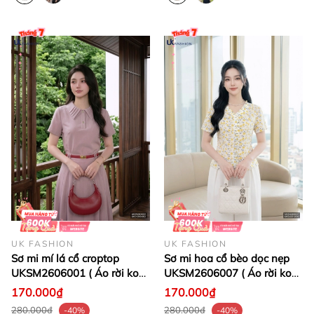
UK FASHION
UK FASHION
Sơ mi mí lá cổ croptop
Sơ mi hoa cổ bèo dọc nẹp
UKSM2606001 ( Áo rời ko
UKSM2606007 ( Áo rời ko
kèm CV/QU/PK)
kèm CV/QU/PK)
170.000₫
170.000₫
280.000₫
280.000₫
-40%
-40%