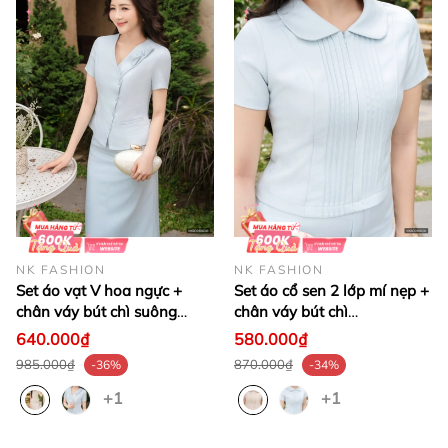
NK FASHION
NK FASHION
Set áo vạt V hoa ngực +
Set áo cổ sen 2 lớp mí nẹp +
chân váy bút chì suông
chân váy bút chì
NKBD2606003
NKBD2606005
640.000₫
580.000₫
985.000₫
870.000₫
-36%
-34%
+1
+1