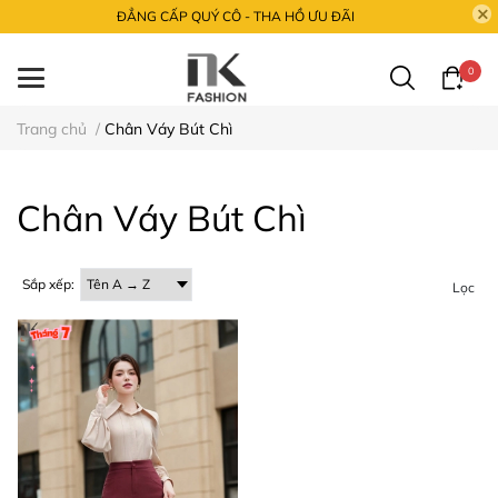
ĐẲNG CẤP QUÝ CÔ - THA HỒ ƯU ĐÃI
0
Trang chủ
/
Chân Váy Bút Chì
Chân Váy Bút Chì
Sắp xếp:
Lọc