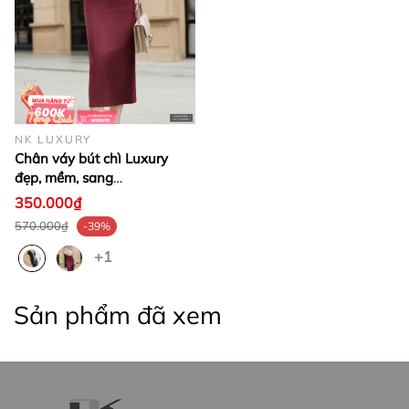
NK LUXURY
Chân váy bút chì Luxury
đẹp, mềm, sang
LUCV25060011
350.000₫
570.000₫
-39%
+1
Sản phẩm đã xem