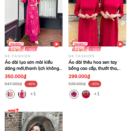
NK FASHION
NK FASHION
Áo dài lụa sơn mài kiểu
Áo dài thêu hoa sen tay
dáng mới,thanh lịch không
bồng cao cấp, thướt tha,
kém phần quý phái
mang nét truyền thống phụ
350.000₫
299.000₫
NKDV2411002 ( ko kèm
nữ Việt NKDV2411004 ( ko
647.000₫
539.000₫
-46%
-45%
quần + PK)
kèm quần + PK)
+1
+1