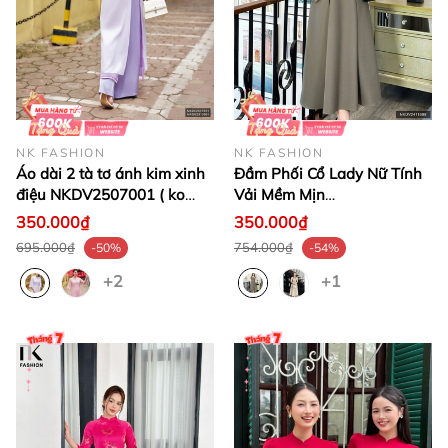
NK FASHION
NK FASHION
Áo dài 2 tà tơ ánh kim xinh
Đầm Phối Cổ Lady Nữ Tính
điệu NKDV2507001 ( ko
Vải Mềm Mịn
kèm quần + PK)
NKDV2411008 ( Ko kèm
350.000₫
350.000₫
PK)
695.000₫
754.000₫
-50%
-54%
+2
+1