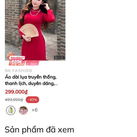
NK FASHION
Áo dài lụa truyền thống,
thanh lịch, duyên dáng,
nhiều màu sắc
299.000₫
NKDV2410005 - quần rời
493.000₫
-40%
NKQU2312001
+6
Sản phẩm đã xem