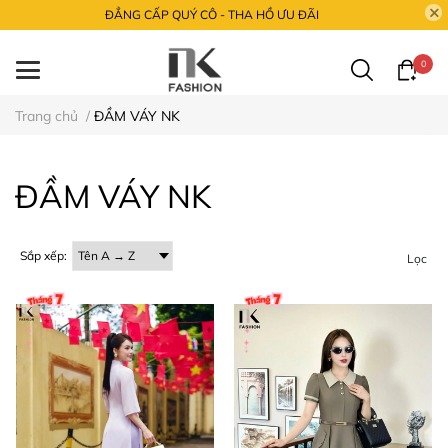
ĐẲNG CẤP QUÝ CÔ - THA HỒ ƯU ĐÃI
0
Trang chủ
/
ĐẦM VÁY NK
ĐẦM VÁY NK
Sắp xếp:
Lọc