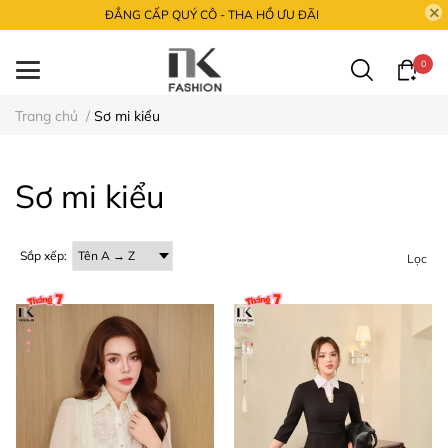
ĐẲNG CẤP QUÝ CÔ - THA HỒ ƯU ĐÃI
0
Trang chủ
/
Sơ mi kiểu
Sơ mi kiểu
Sắp xếp:
Lọc