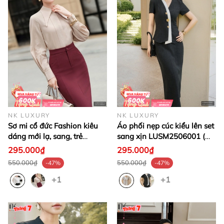
NK LUXURY
NK LUXURY
Sơ mi cổ đức Fashion kiêu
Áo phối nẹp cúc kiểu lên set
dáng mới lạ, sang, trẻ
sang xịn LUSM2506001 (
LUSM2506012 ( Ko kèm
Ko kèm QU/CV/PK)
295.000₫
295.000₫
QU/CV/PK)
550.000₫
550.000₫
-47%
-47%
+1
+1