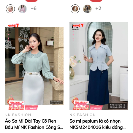
+6
+2
NK FASHION
NK FASHION
Áo Sơ Mi Dài Tay Cổ Ren
Sơ mi peplum lá cổ nhọn
Bấu Mí NK Fashion Công Sở
NKSM2404016 kiểu dáng