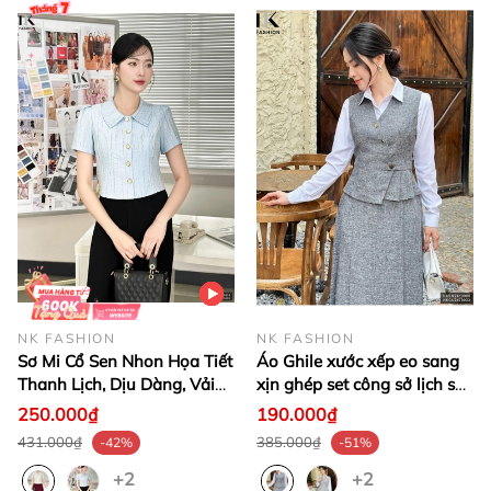
NK FASHION
NK FASHION
Sơ Mi Cổ Sen Nhon Họa Tiết
Áo Ghile xước xếp eo sang
Thanh Lịch, Dịu Dàng, Vải
xịn ghép set công sở lịch sự
Mềm NKSM2501018
NKSM2410006 ( Ko kèm CV
250.000₫
190.000₫
- PK )
431.000₫
385.000₫
-42%
-51%
+2
+2