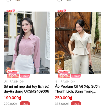
UK FASHION
NK FASHION
Sơ mi mí nẹp dài tay lịch sự,
Áo Peplum Cổ Vê Xếp Sườn
duyên dáng UKSM2409006
Thanh Lịch, Sang Trọng
NKSM2409009 ( Ko kèm
190.000₫
250.000₫
QU/CV/PK)
290.000₫
385.000₫
-35%
-36%