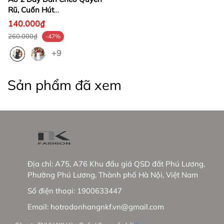
Rũ, Cuốn Hút
NKFSM2105023
140.000₫
260.000₫
-47%
+9
Sản phẩm đã xem
Địa chỉ:
A75, A76 Khu đấu giá QSD đất Phú Lương,
Phường Phú Lương, Thành phố Hà Nội, Việt Nam
Số điện thoại:
1900633447
Email:
hotrodonhangnkf.vn@gmail.com