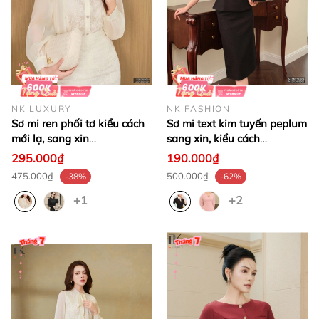
NK LUXURY
NK FASHION
Sơ mi ren phối tơ kiểu cách
Sơ mi text kim tuyến peplum
mới lạ, sang xin
sang xin, kiểu cách
LUSM2508015
NKSM2507019
295.000₫
190.000₫
475.000₫
500.000₫
-38%
-62%
+1
+2