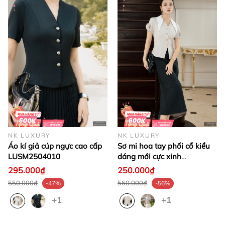
NK LUXURY
NK LUXURY
Áo kí giả cúp ngực cao cấp
Sơ mi hoa tay phối cổ kiểu
LUSM2504010
dáng mới cực xinh
LUSM2505007
295.000₫
250.000₫
550.000₫
560.000₫
-47%
-56%
+1
+1