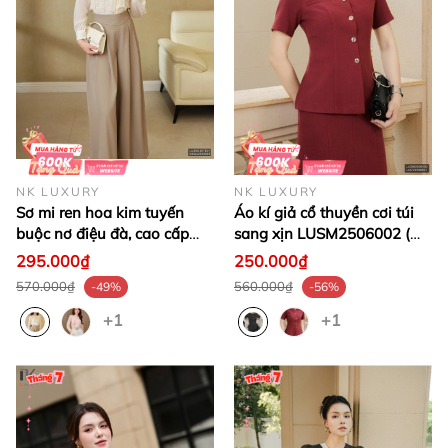
NK LUXURY
NK LUXURY
Sơ mi ren hoa kim tuyến
Áo kí giả cổ thuyền cơi túi
buộc nơ điệu đà, cao cấp
sang xịn LUSM2506002 (
LUSM2507001
Ko kèm chân váy/Phụ kiện)
295.000₫
250.000₫
570.000₫
560.000₫
-49%
-56%
+1
+1