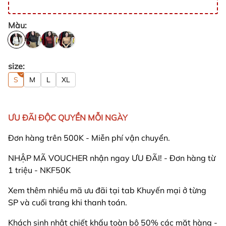
Màu:
size:
S
M
L
XL
ƯU ĐÃI ĐỘC QUYỀN MỖI NGÀY
Đơn hàng trên 500K - Miễn phí vận chuyển.
NHẬP MÃ VOUCHER nhận ngay ƯU ĐÃI! - Đơn hàng từ
1 triệu - NKF50K
Xem thêm nhiều mã ưu đãi tại tab Khuyến mại ở từng
SP và cuối trang khi thanh toán.
Khách sinh nhật chiết khấu toàn bộ 50% các mặt hàng -