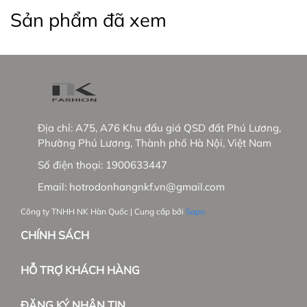
Thương hiệu thời trang công sở từ 2013
Sản phẩm đã xem
- Sáng lập bởi Ông LEE YUN HYEONG đến từ Hàn
Quốc và Bà ĐỒNG THỊ DIỄM TRANG là người Việt
Nam
- Sau gần 10 năm hoạt động công ty đã có:
+ 15 showrooms trên toàn quốc
Địa chỉ:
A75, A76 Khu đấu giá QSD đất Phú Lương,
Phường Phú Lương, Thành phố Hà Nội, Việt Nam
+ Hơn 30 đại lí phân phối độc quyền
Số điện thoại:
1900633447
- Tầm nhìn chiến lược trong tương lai:
Email:
hotrodonhangnkf.vn@gmail.com
+ NK sẽ phủ sóng các showrooms trong nước
Công ty TNHH NK Hàn Quốc | Cung cấp bởi
Sapo
+ Phát triển thêm dòng hàng cao cấp tại trường
CHÍNH SÁCH
Việt Nam và mở rộng thị trường Hàn Quốc.
HỖ TRỢ KHÁCH HÀNG
_____________________________________________
ĐĂNG KÝ NHẬN TIN