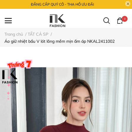
ĐẲNG CẤP QUÝ CÔ - THA HỒ ƯU ĐÃI
0
Trang chủ
/
TẤT CẢ SP
/
Áo giữ nhiệt bấu V lót lông mềm mịn ấm áp NKAL2411002