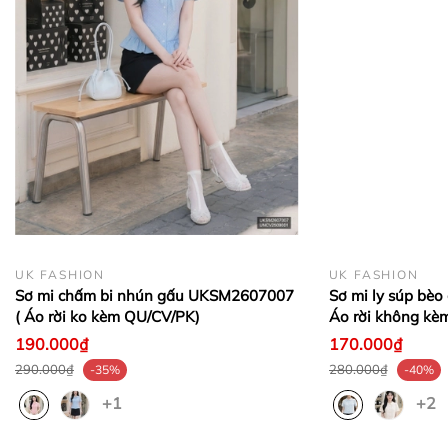
- CAM KẾT TRỰC TIẾP SẢN XUẤT - BÁN HÀNG GIÁ
GỐC
- HÀNG LỖI ĐỔI TRẢ 1 ĐỔI 1 TRONG VÒNG 7
NGÀY
+ Khách hàng được đổi size, đổi màu trong 7 ngày
kể từ ngày nhận hàng, điều kiện sản phẩm còn
nguyên tem, mác của công ty và chưa qua sử dụng.
+ Đối với sản phẩm thanh lý trên 50% (hàng xả),
công ty không hỗ trợ đổi trả dưới mọi hình thức.
UK FASHION
UK FASHION
Sơ mi chấm bi nhún gấu UKSM2607007
Sơ mi ly súp bè
- Giao hàng trên toàn quốc, nhận hàng trả tiền
( Áo rời ko kèm QU/CV/PK)
Áo rời không kè
_____________________________________________
190.000₫
170.000₫
290.000₫
280.000₫
-35%
-40%
+1
+2
❤ NK FASHION – TÔN VINH PHONG CÁCH VIỆT