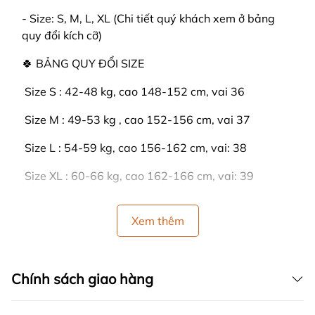
- Size: S, M, L, XL (Chi tiết quý khách xem ở bảng
quy đổi kích cỡ)
🍀 BẢNG QUY ĐỔI SIZE
️ Size S : 42-48 kg, cao 148-152 cm, vai 36
️ Size M : 49-53 kg , cao 152-156 cm, vai 37
️ Size L : 54-59 kg, cao 156-162 cm, vai: 38
️ Size XL : 60-66 kg, cao 162-166 cm, vai: 39
🍒 HƯỚNG DẪN SỬ DỤNG:
Xem thêm
- GIẶT BẰNG TAY: Lộn bề trái sản phẩm lại, rồi
dùng tay vò từ từ. Tránh không để trực tiếp nước tẩy
lên đồ. Giặt sạch, sau đó dùng nước xả làm mềm
Chính sách giao hàng
vải.
- GIẶT BẰNG MÁY GIẶT: Chỉnh máy ở mức trung