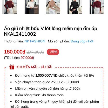
Áo giữ nhiệt bấu V lót lông mềm mịn ấm áp
NKAL2411002
Thương hiệu:
NK FASHION
Mã sản phẩm:
Đang cập nhật
180.000₫
277.000₫
-35%
(Tiết kiệm:
97.000₫
)
KHUYẾN MÃI - ƯU ĐÃI
Đơn hàng từ
1.000.000VNĐ
chiết khấu thêm tới 5%
Vận chuyển toàn quốc 25.000đ - 30.000đ
Miễn phí vận chuyển với đơn hàng từ 500k
Kiểm hàng trước khi thanh toán
Đổi hàng trong vòng 7 ngày Miễn phí đổi với sản phẩm
lỗi sản xuất.