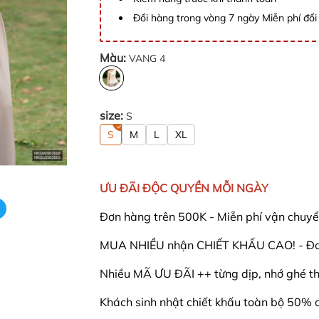
Đổi hàng trong vòng 7 ngày Miễn phí đổi 
Màu:
VANG 4
size:
S
S
M
L
XL
ƯU ĐÃI ĐỘC QUYỀN MỖI NGÀY
Đơn hàng trên 500K - Miễn phí vận chuyể
MUA NHIỀU nhận CHIẾT KHẤU CAO! - Đơn
Nhiều MÃ ƯU ĐÃI ++ từng dịp, nhớ ghé th
Khách sinh nhật chiết khấu toàn bộ 50% 