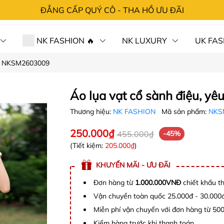
ĐẲNG CẤP QUÝ CÔ - THA HỒ ƯU ĐÃI
NK FASHION 🔥
NK LUXURY
UK FAS
iều NKSM2603009
 HÀNG⚡SỐC
CHÍNH SÁCH
TRA ĐƠN
LIÊN 
Áo lụa vạt cổ sành điệu, y
Thương hiệu:
NK FASHION
Mã sản phẩm:
NKS
250.000₫
455.000₫
-45%
(Tiết kiệm:
205.000₫
)
KHUYẾN MÃI - ƯU ĐÃI
Đơn hàng từ
1.000.000VNĐ
chiết khấu t
Vận chuyển toàn quốc 25.000đ - 30.000
Miễn phí vận chuyển với đơn hàng từ 50
Kiểm hàng trước khi thanh toán