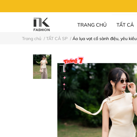
TRANG CHỦ
TẤT CẢ
Trang chủ
/
TẤT CẢ SP
/
Áo lụa vạt cổ sành điệu, yêu k
UN FASHION
⚡XẢ