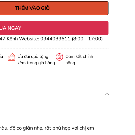
THÊM VÀO GIỎ
UA NGAY
47 Kênh Website: 0944039611 (8:00 - 17:00)
ấu
Ưu đãi quà tặng
Cam kết chính
kèm trong giỏ hàng
hãng
àu, độ co giãn nhẹ, rất phù hợp với chị em