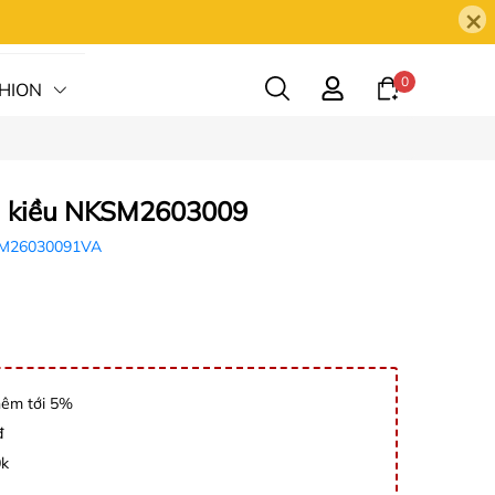
×
0
HION
HỆ
êu kiều NKSM2603009
M26030091VA
hêm tới 5%
đ
0k