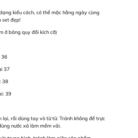
 dạng kiểu cách, có thể mặc hằng ngày cùng
n set đẹp!
em ở bảng quy đổi kích cỡ)
i 36
ai 37
: 38
ai: 39
ại, rồi dùng tay vò từ từ. Tránh không để trực
ó dùng nước xả làm mềm vải.