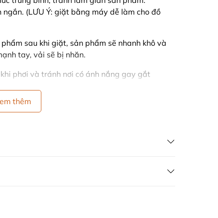
c trung bình, tránh làm giãn sản phẩm.
 ngắn. (LƯU Ý: giặt bằng máy dễ làm cho đồ
 phẩm sau khi giặt, sản phẩm sẽ nhanh khô và
ạnh tay, vải sẽ bị nhăn.
g khi phơi và tránh nơi có ánh nắng gay gắt
màu.
em thêm
chất liệu vải khi giặt.
ÁN HÀNG GIÁ GỐC
 VÒNG 7 NGÀY
ong 7 ngày kể từ ngày nhận hàng, điều kiện
g ty và chưa qua sử dụng.