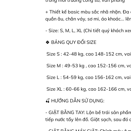
trong môi trường công sở, văn phòng
+ Thiết kế basic màu sắc nhã nhặn. Đa
quần âu, chân váy, sơ mi, áo khoác... lê
- Size: S, M, L, XL (Chi tiết quý khách x
🍀 BẢNG QUY ĐỔI SIZE
️ Size S : 42-48 kg, cao 148-152 cm, va
️ Size M : 49-53 kg , cao 152-156 cm, v
️ Size L : 54-59 kg, cao 156-162 cm, vai
️ Size XL : 60-66 kg, cao 162-166 cm, v
🍒 HƯỚNG DẪN SỬ DỤNG:
- GIẶT BẰNG TAY: Lộn bề trái sản phẩm l
tiếp nước tẩy lên đồ. Giặt sạch, sau đ