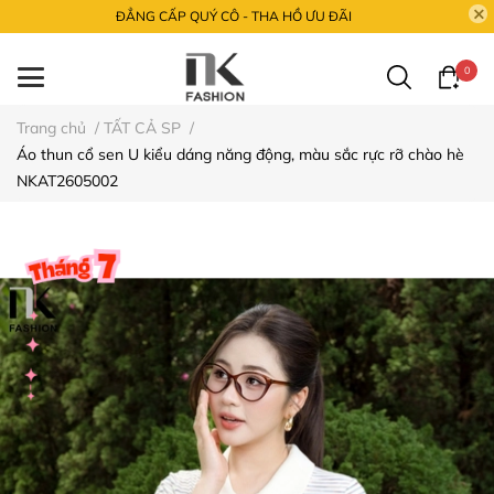
ĐẲNG CẤP QUÝ CÔ - THA HỒ ƯU ĐÃI
0
Trang chủ
/
TẤT CẢ SP
/
Áo thun cổ sen U kiểu dáng năng động, màu sắc rực rỡ chào hè
NKAT2605002