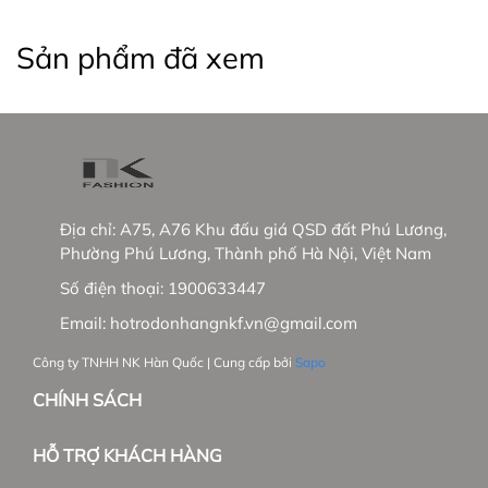
+ NK sẽ phủ sóng các showrooms trong nước
Sản phẩm đã xem
+ Phát triển thêm dòng hàng cao cấp tại trường
Việt Nam và mở rộng thị trường Hàn Quốc.
_____________________________________________
#thoitrangnu #NKFashion #somicongso #aosomi
#somingantay #somicongso #aococtaynu
Địa chỉ:
A75, A76 Khu đấu giá QSD đất Phú Lương,
#somicoctay #sominutrang #sominungantay
Phường Phú Lương, Thành phố Hà Nội, Việt Nam
#sominucongso #aosomivaihanquoc
Số điện thoại:
1900633447
#aosomicaocap #aomoi #aosomink #sominugiare
#sominuhanquoc #somitayngan #somiunisex
Email:
hotrodonhangnkf.vn@gmail.com
#somibasic #aosomi #somikieu #somigiare
Công ty TNHH NK Hàn Quốc | Cung cấp bởi
Sapo
#somicoctaynu #somidep #sominudep
#somitayngan #somitrang #somiformrong
CHÍNH SÁCH
#damvay #quanau #ao khoac #vest #Balazer
HỖ TRỢ KHÁCH HÀNG