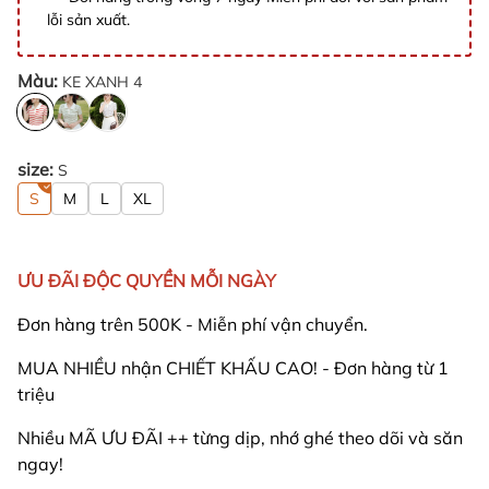
lỗi sản xuất.
Màu:
KE XANH 4
size:
S
S
M
L
XL
ƯU ĐÃI ĐỘC QUYỀN MỖI NGÀY
Đơn hàng trên 500K - Miễn phí vận chuyển.
MUA NHIỀU nhận CHIẾT KHẤU CAO! - Đơn hàng từ 1
triệu
Nhiều MÃ ƯU ĐÃI ++ từng dịp, nhớ ghé theo dõi và săn
ngay!