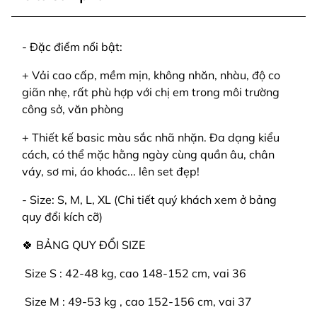
- Đặc điểm nổi bật:
+ Vải cao cấp, mềm mịn, không nhăn, nhàu, độ co
giãn nhẹ, rất phù hợp với chị em trong môi trường
công sở, văn phòng
+ Thiết kế basic màu sắc nhã nhặn. Đa dạng kiểu
cách, có thể mặc hằng ngày cùng quần âu, chân
váy, sơ mi, áo khoác... lên set đẹp!
- Size: S, M, L, XL (Chi tiết quý khách xem ở bảng
quy đổi kích cỡ)
🍀 BẢNG QUY ĐỔI SIZE
️ Size S : 42-48 kg, cao 148-152 cm, vai 36
️ Size M : 49-53 kg , cao 152-156 cm, vai 37