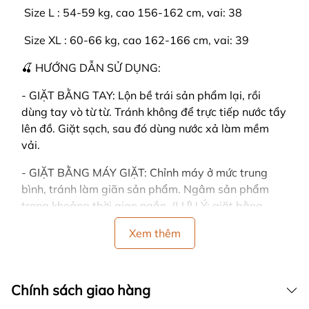
️ Size L : 54-59 kg, cao 156-162 cm, vai: 38
️ Size XL : 60-66 kg, cao 162-166 cm, vai: 39
🍒 HƯỚNG DẪN SỬ DỤNG:
- GIẶT BẰNG TAY: Lộn bề trái sản phẩm lại, rồi
dùng tay vò từ từ. Tránh không để trực tiếp nước tẩy
lên đồ. Giặt sạch, sau đó dùng nước xả làm mềm
vải.
- GIẶT BẰNG MÁY GIẶT: Chỉnh máy ở mức trung
bình, tránh làm giãn sản phẩm. Ngâm sản phẩm
trong khoảng thời gian ngắn. (LƯU Ý: giặt bằng
máy dễ làm cho đồ bị nhàu)
Xem thêm
- CÁCH PHƠI: Dùng tay vỗ nhẹ vào sản phẩm sau
khi giặt, sản phẩm sẽ nhanh khô và không bị nhăn.
Đồng thời tránh vắt đồ mạnh tay, vải sẽ bị nhăn.
Chính sách giao hàng