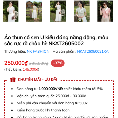
Áo thun cổ sen U kiểu dáng năng động, màu
sắc rực rỡ chào hè NKAT2605002
Thương hiệu:
NK FASHION
Mã sản phẩm:
NKAT26050021XA
250.000₫
395.000₫
-37%
(Tiết kiệm:
145.000₫
)
KHUYẾN MÃI - ƯU ĐÃI
Đơn hàng từ
1.000.000VNĐ
chiết khấu thêm tới 5%
Vận chuyển toàn quốc 25.000đ - 30.000đ
Miễn phí vận chuyển với đơn hàng từ 500k
Kiểm hàng trước khi thanh toán
Đổi hàng trong vòng 7 ngày Miễn phí đổi với sản phẩm