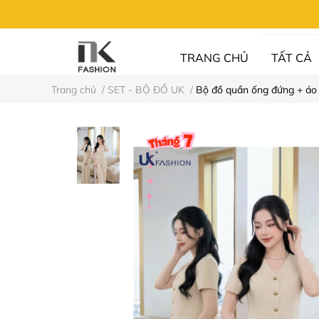
TRANG CHỦ
TẤT CẢ
Trang chủ
/
SET - BỘ ĐỒ UK
/
Bộ đồ quần ống đứng + áo
UN FASHION
⚡XẢ