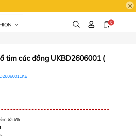
×
0
HION
HỆ
cổ tim cúc đồng UKBD2606001 (
D26060011KE
hêm tới 5%
đ
0k