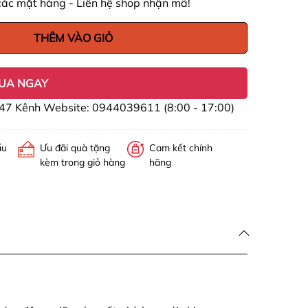
các mặt hàng - Liên hệ shop nhận mã!
THÊM VÀO GIỎ
UA NGAY
47 Kênh Website: 0944039611 (8:00 - 17:00)
ấu
Ưu đãi quà tặng
Cam kết chính
kèm trong giỏ hàng
hãng