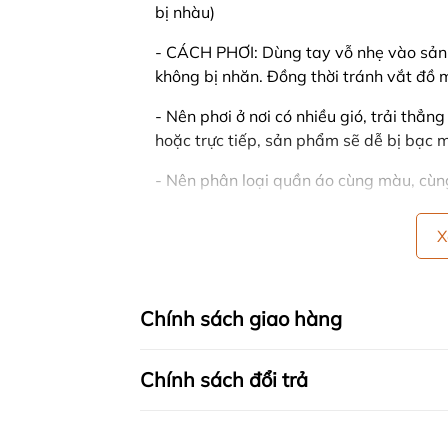
bị nhàu)
- CÁCH PHƠI: Dùng tay vỗ nhẹ vào sản
không bị nhăn. Đồng thời tránh vắt đồ m
- Nên phơi ở nơi có nhiều gió, trải thẳn
hoặc trực tiếp, sản phẩm sẽ dễ bị bạc 
- Nên phân loại quần áo cùng màu, cùng 
🍒 CHÍNH SÁCH CỦA SHOP
X
- Hỗ trợ tư vấn 24/7
- CAM KẾT TRỰC TIẾP SẢN XUẤT - B
Chính sách giao hàng
- HÀNG LỖI ĐỔI TRẢ 1 ĐỔI 1 TRONG
Chính sách đổi trả
+ Khách hàng được đổi size, đổi màu tr
sản phẩm còn nguyên tem, mác của côn
+ Đối với sản phẩm thanh lý trên 50% (h