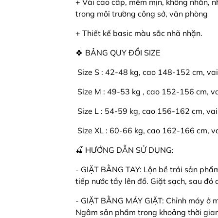
+ Vải cao cấp, mềm mịn, không nhăn, nh
trong môi trường công sở, văn phòng
+ Thiết kế basic màu sắc nhã nhặn.
🍀 BẢNG QUY ĐỔI SIZE
️ Size S : 42-48 kg, cao 148-152 cm, va
️ Size M : 49-53 kg , cao 152-156 cm, v
️ Size L : 54-59 kg, cao 156-162 cm, vai
️ Size XL : 60-66 kg, cao 162-166 cm, v
🍒 HƯỚNG DẪN SỬ DỤNG:
- GIẶT BẰNG TAY: Lộn bề trái sản phẩm l
tiếp nước tẩy lên đồ. Giặt sạch, sau đ
- GIẶT BẰNG MÁY GIẶT: Chỉnh máy ở mứ
Ngâm sản phẩm trong khoảng thời gian