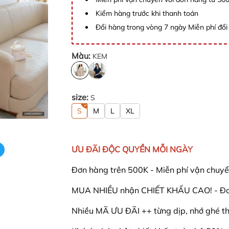
Kiểm hàng trước khi thanh toán
Đổi hàng trong vòng 7 ngày Miễn phí đổi 
Màu:
KEM
size:
S
S
M
L
XL
ƯU ĐÃI ĐỘC QUYỀN MỖI NGÀY
Đơn hàng trên 500K - Miễn phí vận chuyể
MUA NHIỀU nhận CHIẾT KHẤU CAO! - Đơn
Nhiều MÃ ƯU ĐÃI ++ từng dịp, nhớ ghé th