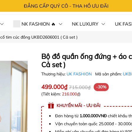
ĐẲNG CẤP QUÝ CÔ - THA HỒ ƯU ĐÃI
NK FASHION 🔥
NK LUXURY
UK FAS
 cổ tim cúc đồng UKBD2606001 ( Cả set )
 HÀNG⚡SỐC
CHÍNH SÁCH
TRA ĐƠN
LIÊN 
Bộ đồ quần ống đứng + áo 
Cả set )
Thương hiệu:
UK FASHION
Mã sản phẩm:
UKB
499.000₫
715.000₫
-30%
(Tiết kiệm:
216.000₫
)
KHUYẾN MÃI - ƯU ĐÃI
Đơn hàng từ
1.000.000VNĐ
chiết khấu t
Vận chuyển toàn quốc 25.000đ - 30.000
Miễn phí vận chuyển với đơn hàng từ 50