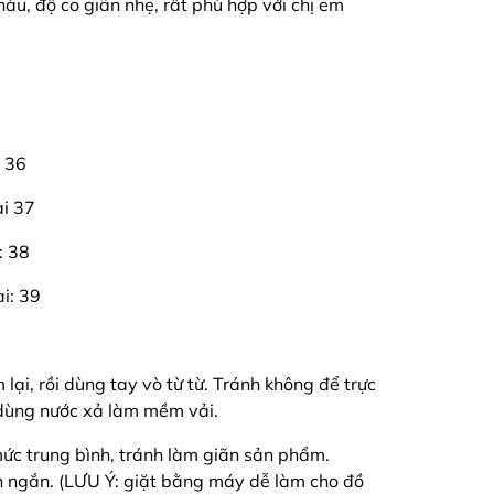
àu, độ co giãn nhẹ, rất phù hợp với chị em
i 36
ai 37
: 38
ai: 39
ại, rồi dùng tay vò từ từ. Tránh không để trực
ó dùng nước xả làm mềm vải.
c trung bình, tránh làm giãn sản phẩm.
 ngắn. (LƯU Ý: giặt bằng máy dễ làm cho đồ