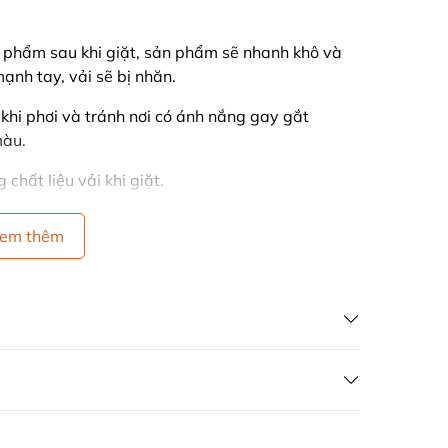
 phẩm sau khi giặt, sản phẩm sẽ nhanh khô và
ạnh tay, vải sẽ bị nhăn.
g khi phơi và tránh nơi có ánh nắng gay gắt
màu.
chất liệu vải khi giặt.
em thêm
ÁN HÀNG GIÁ GỐC
 VÒNG 7 NGÀY
ong 7 ngày kể từ ngày nhận hàng, điều kiện
g ty và chưa qua sử dụng.
àng xả), công ty không hỗ trợ đổi trả dưới mọi