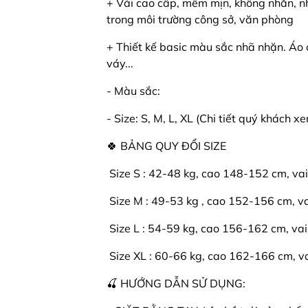
+ Vải cao cấp, mềm mịn, không nhăn, nh
trong môi trường công sở, văn phòng
+ Thiết kế basic màu sắc nhã nhặn. Áo
váy...
- Màu sắc:
- Size: S, M, L, XL (Chi tiết quý khách x
🍀 BẢNG QUY ĐỔI SIZE
️ Size S : 42-48 kg, cao 148-152 cm, va
️ Size M : 49-53 kg , cao 152-156 cm, v
️ Size L : 54-59 kg, cao 156-162 cm, vai
️ Size XL : 60-66 kg, cao 162-166 cm, v
🍒 HƯỚNG DẪN SỬ DỤNG: