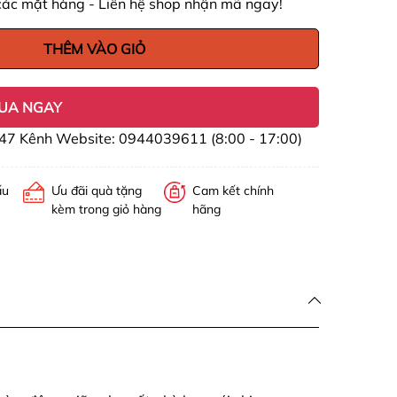
các mặt hàng - Liên hệ shop nhận mã ngay!
THÊM VÀO GIỎ
UA NGAY
47 Kênh Website: 0944039611 (8:00 - 17:00)
ấu
Ưu đãi quà tặng
Cam kết chính
kèm trong giỏ hàng
hãng