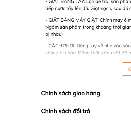
- GIẶT BẰNG TAY: Lộn bề trái sản phẩm l
tiếp nước tẩy lên đồ. Giặt sạch, sau đ
- GIẶT BẰNG MÁY GIẶT: Chỉnh máy ở mứ
Ngâm sản phẩm trong khoảng thời gian
bị nhàu)
- CÁCH PHƠI: Dùng tay vỗ nhẹ vào sản
không bị nhăn. Đồng thời tránh vắt đồ m
- Nên phơi ở nơi có nhiều gió, trải thẳn
X
hoặc trực tiếp, sản phẩm sẽ dễ bị bạc 
- Nên phân loại quần áo cùng màu, cùng 
Chính sách giao hàng
🍒 CHÍNH SÁCH CỦA SHOP
Chính sách đổi trả
- Hỗ trợ tư vấn 24/7
- CAM KẾT TRỰC TIẾP SẢN XUẤT - B