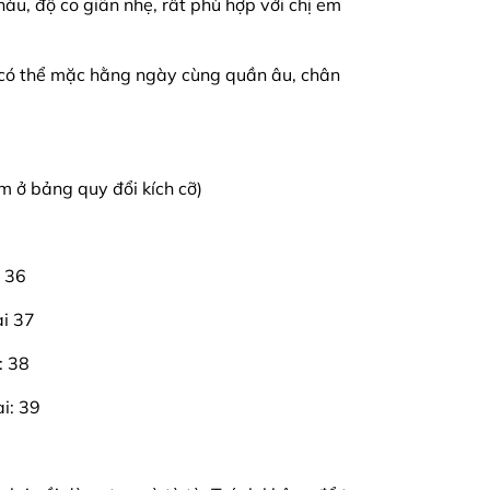
àu, độ co giãn nhẹ, rất phù hợp với chị em
 có thể mặc hằng ngày cùng quần âu, chân
em ở bảng quy đổi kích cỡ)
i 36
ai 37
: 38
ai: 39