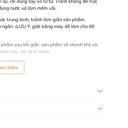
ại, rồi dùng tay vò từ từ. Tránh không để trực
ó dùng nước xả làm mềm vải.
c trung bình, tránh làm giãn sản phẩm.
 ngắn. (LƯU Ý: giặt bằng máy dễ làm cho đồ
 phẩm sau khi giặt, sản phẩm sẽ nhanh khô và
ạnh tay, vải sẽ bị nhăn.
g khi phơi và tránh nơi có ánh nắng gay gắt
em thêm
màu.
chất liệu vải khi giặt.
ÁN HÀNG GIÁ GỐC