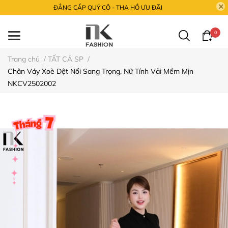
ĐẲNG CẤP QUÝ CÔ - THA HỒ ƯU ĐÃI
0
Trang chủ
/
TẤT CẢ SP
/
Chân Váy Xoè Dệt Nổi Sang Trọng, Nữ Tính Vải Mềm Mịn
NKCV2502002