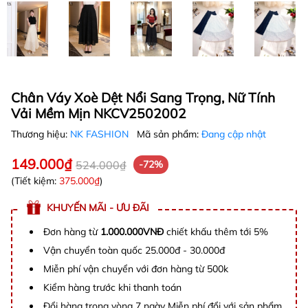
Chân Váy Xoè Dệt Nổi Sang Trọng, Nữ Tính
Vải Mềm Mịn NKCV2502002
Thương hiệu:
NK FASHION
Mã sản phẩm:
Đang cập nhật
149.000₫
524.000₫
-72%
(Tiết kiệm:
375.000₫
)
KHUYẾN MÃI - ƯU ĐÃI
Đơn hàng từ
1.000.000VNĐ
chiết khấu thêm tới 5%
Vận chuyển toàn quốc 25.000đ - 30.000đ
Miễn phí vận chuyển với đơn hàng từ 500k
Kiểm hàng trước khi thanh toán
Đổi hàng trong vòng 7 ngày Miễn phí đổi với sản phẩm