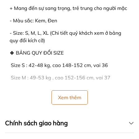
+ Mang đến sự sang trọng, trẻ trung cho người mặc
- Màu sắc: Kem, Đen
- Size: S, M, L, XL (Chi tiết quý khách xem ở bảng
quy đổi kích cỡ)
🍀 BẢNG QUY ĐỔI SIZE
️ Size S : 42-48 kg, cao 148-152 cm, vai 36
️ Size M : 49-53 kg , cao 152-156 cm, vai 37
️ Size L : 54-59 kg, cao 156-162 cm, vai: 38
Xem thêm
️ Size XL : 60-66 kg, cao 162-166 cm, vai: 39
🍒 HƯỚNG DẪN SỬ DỤNG:
Chính sách giao hàng
- GIẶT BẰNG TAY: Lộn bề trái sản phẩm lại, rồi
dùng tay vò từ từ. Tránh không để trực tiếp nước tẩy