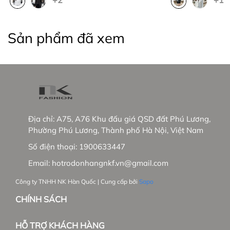
+2
+1
- Tầm nhìn chiến lược trong tương lai:
+ NK sẽ phủ sóng các showrooms trong nước
Sản phẩm đã xem
+ Phát triển thêm dòng hàng cao cấp tại trường
Việt Nam và mở rộng thị trường Hàn Quốc.
_____________________________________________
#thoitrangnu #UNFashion #somicongso #aosomi
#somingantay #somicongso #aococtaynu
Địa chỉ:
A75, A76 Khu đấu giá QSD đất Phú Lương,
#somicoctay #sominutrang #sominungantay
Phường Phú Lương, Thành phố Hà Nội, Việt Nam
#sominucongso #aosomivaihanquoc
Số điện thoại:
1900633447
#aosomicaocap #aomoi #aosomink #sominugiare
#sominuhanquoc #somitayngan #somiunisex
Email:
hotrodonhangnkf.vn@gmail.com
#somibasic #aosomi #somikieu #somigiare
Công ty TNHH NK Hàn Quốc | Cung cấp bởi
Sapo
#somicoctaynu #somidep #sominudep
#somitayngan #somitrang #somiformrong
CHÍNH SÁCH
#damvay #quanau #ao khoac #vest #Balazer
HỖ TRỢ KHÁCH HÀNG