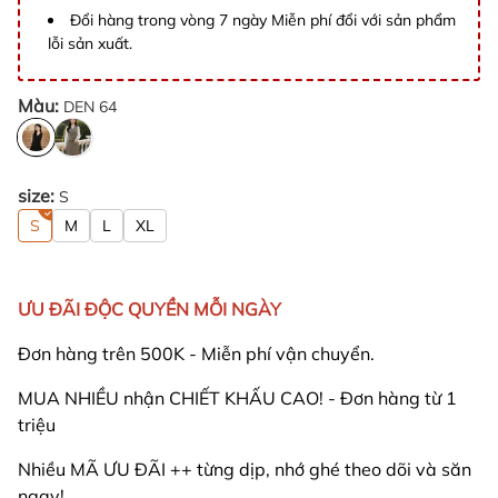
Đổi hàng trong vòng 7 ngày Miễn phí đổi với sản phẩm
lỗi sản xuất.
Màu:
DEN 64
size:
S
S
M
L
XL
ƯU ĐÃI ĐỘC QUYỀN MỖI NGÀY
Đơn hàng trên 500K - Miễn phí vận chuyển.
MUA NHIỀU nhận CHIẾT KHẤU CAO! - Đơn hàng từ 1
triệu
Nhiều MÃ ƯU ĐÃI ++ từng dịp, nhớ ghé theo dõi và săn
ngay!