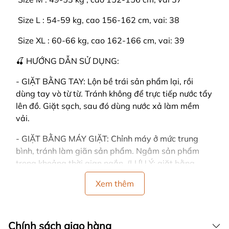
️ Size L : 54-59 kg, cao 156-162 cm, vai: 38
️ Size XL : 60-66 kg, cao 162-166 cm, vai: 39
🍒 HƯỚNG DẪN SỬ DỤNG:
- GIẶT BẰNG TAY: Lộn bề trái sản phẩm lại, rồi
dùng tay vò từ từ. Tránh không để trực tiếp nước tẩy
lên đồ. Giặt sạch, sau đó dùng nước xả làm mềm
vải.
- GIẶT BẰNG MÁY GIẶT: Chỉnh máy ở mức trung
bình, tránh làm giãn sản phẩm. Ngâm sản phẩm
trong khoảng thời gian ngắn. (LƯU Ý: giặt bằng
máy dễ làm cho đồ bị nhàu)
Xem thêm
- CÁCH PHƠI: Dùng tay vỗ nhẹ vào sản phẩm sau
khi giặt, sản phẩm sẽ nhanh khô và không bị nhăn.
Đồng thời tránh vắt đồ mạnh tay, vải sẽ bị nhăn.
Chính sách giao hàng