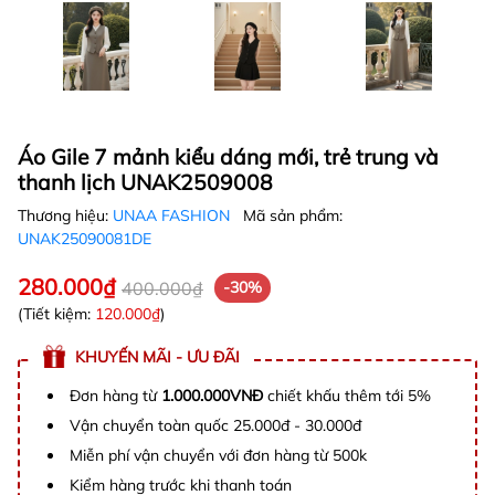
Áo Gile 7 mảnh kiểu dáng mới, trẻ trung và
thanh lịch UNAK2509008
Thương hiệu:
UNAA FASHION
Mã sản phẩm:
UNAK25090081DE
280.000₫
400.000₫
-30%
(Tiết kiệm:
120.000₫
)
KHUYẾN MÃI - ƯU ĐÃI
Đơn hàng từ
1.000.000VNĐ
chiết khấu thêm tới 5%
Vận chuyển toàn quốc 25.000đ - 30.000đ
Miễn phí vận chuyển với đơn hàng từ 500k
Kiểm hàng trước khi thanh toán