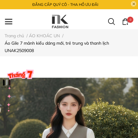
ĐẲNG CẤP QUÝ CÔ - THA HỒ ƯU ĐÃI
0
Trang chủ
/
ÁO KHOÁC UN
/
Áo Gile 7 mảnh kiểu dáng mới, trẻ trung và thanh lịch
UNAK2509008