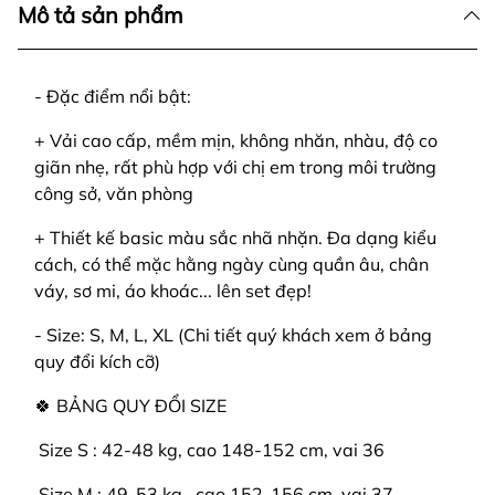
Mô tả sản phẩm
- Đặc điểm nổi bật:
+ Vải cao cấp, mềm mịn, không nhăn, nhàu, độ co
giãn nhẹ, rất phù hợp với chị em trong môi trường
công sở, văn phòng
+ Thiết kế basic màu sắc nhã nhặn. Đa dạng kiểu
cách, có thể mặc hằng ngày cùng quần âu, chân
váy, sơ mi, áo khoác... lên set đẹp!
- Size: S, M, L, XL (Chi tiết quý khách xem ở bảng
quy đổi kích cỡ)
🍀 BẢNG QUY ĐỔI SIZE
️ Size S : 42-48 kg, cao 148-152 cm, vai 36
️ Size M : 49-53 kg , cao 152-156 cm, vai 37