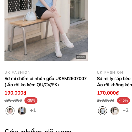
UK FASHION
UK FASHION
Sơ mi chấm bi nhún gấu UKSM2607007
Sơ mi ly súp bè
( Áo rời ko kèm QU/CV/PK)
Áo rời không kè
190.000₫
170.000₫
290.000₫
280.000₫
-35%
-40%
+1
+2