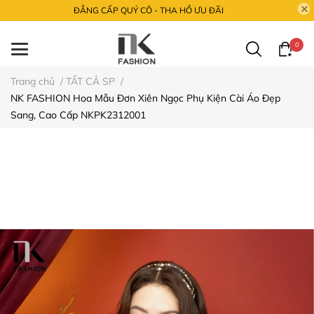
ĐẲNG CẤP QUÝ CÔ - THA HỒ ƯU ĐÃI
0
Trang chủ
/
TẤT CẢ SP
/
NK FASHION Hoa Mẫu Đơn Xiên Ngọc Phụ Kiện Cài Áo Đẹp
Sang, Cao Cấp NKPK2312001