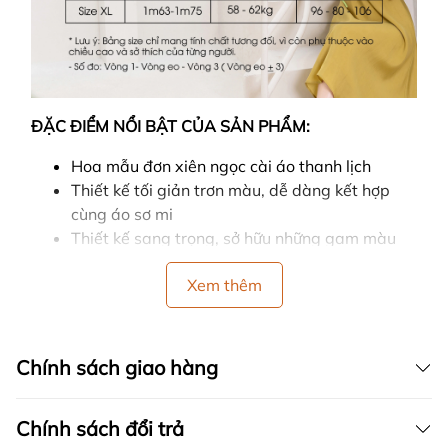
ĐẶC ĐIỂM NỔI BẬT CỦA SẢN PHẨM:
Hoa mẫu đơn xiên ngọc cài áo thanh lịch
Thiết kế tối giản trơn màu, dễ dàng kết hợp
cùng áo sơ mi
Thiết kế sang trọng, sở hữu những gam màu
ấn tượng
Xem thêm
Gam màu tươi tắn, sang trọng, quý phái
Thoáng mát, thoải mái khi mặc, an toàn cho
mọi loại da
Giữ form tốt, bền màu với thời gian
Chính sách giao hàng
Chính sách đổi trả
HƯỚNG DẪN SỬ DỤNG: