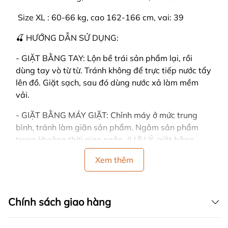
️ Size XL : 60-66 kg, cao 162-166 cm, vai: 39
🍒 HƯỚNG DẪN SỬ DỤNG:
- GIẶT BẰNG TAY: Lộn bề trái sản phẩm lại, rồi
dùng tay vò từ từ. Tránh không để trực tiếp nước tẩy
lên đồ. Giặt sạch, sau đó dùng nước xả làm mềm
vải.
- GIẶT BẰNG MÁY GIẶT: Chỉnh máy ở mức trung
bình, tránh làm giãn sản phẩm. Ngâm sản phẩm
trong khoảng thời gian ngắn. (LƯU Ý: giặt bằng
máy dễ làm cho đồ bị nhàu)
Xem thêm
- CÁCH PHƠI: Dùng tay vỗ nhẹ vào sản phẩm sau
khi giặt, sản phẩm sẽ nhanh khô và không bị nhăn.
Đồng thời tránh vắt đồ mạnh tay, vải sẽ bị nhăn.
Chính sách giao hàng
- Nên phơi ở nơi có nhiều gió, trải thẳng khi phơi và