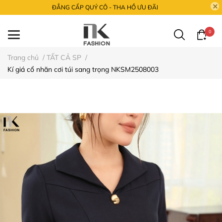
ĐẲNG CẤP QUÝ CÔ - THA HỒ ƯU ĐÃI
0
Trang chủ
/
TẤT CẢ SP
/
Kí giá cổ nhăn cơi túi sang trọng NKSM2508003