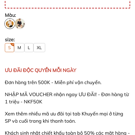
Màu:
size:
S
M
L
XL
ƯU ĐÃI ĐỘC QUYỀN MỖI NGÀY
Đơn hàng trên 500K - Miễn phí vận chuyển.
NHẬP MÃ VOUCHER nhận ngay ƯU ĐÃI! - Đơn hàng từ
1 triệu - NKF50K
Xem thêm nhiều mã ưu đãi tại tab Khuyến mại ở từng
SP và cuối trang khi thanh toán.
Khách sinh nhật chiết khấu toàn bộ 50% các mặt hàng -