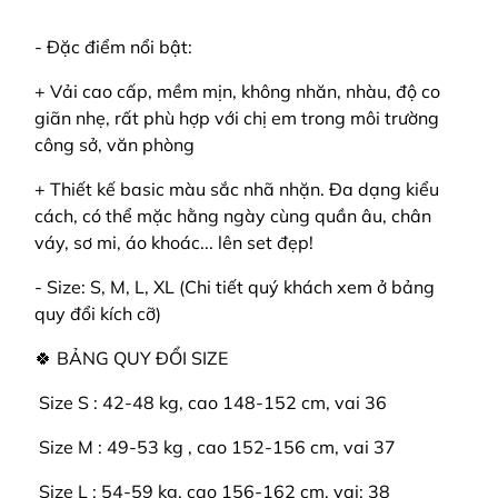
- Đặc điểm nổi bật:
+ Vải cao cấp, mềm mịn, không nhăn, nhàu, độ co
giãn nhẹ, rất phù hợp với chị em trong môi trường
công sở, văn phòng
+ Thiết kế basic màu sắc nhã nhặn. Đa dạng kiểu
cách, có thể mặc hằng ngày cùng quần âu, chân
váy, sơ mi, áo khoác... lên set đẹp!
- Size: S, M, L, XL (Chi tiết quý khách xem ở bảng
quy đổi kích cỡ)
🍀 BẢNG QUY ĐỔI SIZE
️ Size S : 42-48 kg, cao 148-152 cm, vai 36
️ Size M : 49-53 kg , cao 152-156 cm, vai 37
️ Size L : 54-59 kg, cao 156-162 cm, vai: 38