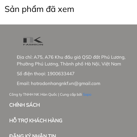
+ NK sẽ phủ sóng các showrooms trong nước
Sản phẩm đã xem
+ Phát triển thêm dòng hàng cao cấp tại trường
Việt Nam và mở rộng thị trường Hàn Quốc.
_____________________________________________
#thoitrangnu #NKFashion #somicongso #aosomi
#somingantay #somicongso #aococtaynu
Địa chỉ:
A75, A76 Khu đấu giá QSD đất Phú Lương,
#somicoctay #sominutrang #sominungantay
Phường Phú Lương, Thành phố Hà Nội, Việt Nam
#sominucongso #aosomivaihanquoc
Số điện thoại:
1900633447
#aosomicaocap #aomoi #aosomink #sominugiare
#sominuhanquoc #somitayngan #somiunisex
Email:
hotrodonhangnkf.vn@gmail.com
#somibasic #aosomi #somikieu #somigiare
Công ty TNHH NK Hàn Quốc | Cung cấp bởi
Sapo
#somicoctaynu #somidep #sominudep
#somitayngan #somitrang #somiformrong
CHÍNH SÁCH
#damvay #quanau #ao khoac #vest #Balazer
HỖ TRỢ KHÁCH HÀNG
ĐĂNG KÝ NHẬN TIN