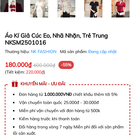
Áo Kí Giả Cúc Eo, Nhã Nhặn, Trẻ Trung
NKSM2501016
Thương hiệu:
NK FASHION
Mã sản phẩm:
Đang cập nhật
180.000₫
400.000₫
-55%
(Tiết kiệm:
220.000₫
)
KHUYẾN MÃI - ƯU ĐÃI
Đơn hàng từ
1.000.000VNĐ
chiết khấu thêm tới 5%
Vận chuyển toàn quốc 25.000đ - 30.000đ
Miễn phí vận chuyển với đơn hàng từ 500k
Kiểm hàng trước khi thanh toán
Đổi hàng trong vòng 7 ngày Miễn phí đổi với sản phẩm
lỗi sản xuất.