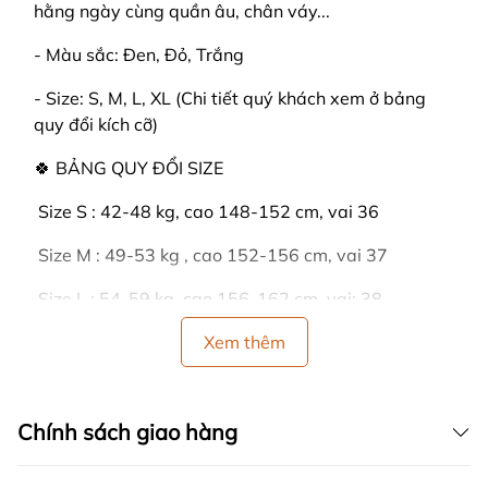
hằng ngày cùng quần âu, chân váy...
- Màu sắc: Đen, Đỏ, Trắng
- Size: S, M, L, XL (Chi tiết quý khách xem ở bảng
quy đổi kích cỡ)
🍀 BẢNG QUY ĐỔI SIZE
️ Size S : 42-48 kg, cao 148-152 cm, vai 36
️ Size M : 49-53 kg , cao 152-156 cm, vai 37
️ Size L : 54-59 kg, cao 156-162 cm, vai: 38
️ Size XL : 60-66 kg, cao 162-166 cm, vai: 39
Xem thêm
🍒 HƯỚNG DẪN SỬ DỤNG:
Chính sách giao hàng
- GIẶT BẰNG TAY: Lộn bề trái sản phẩm lại, rồi
dùng tay vò từ từ. Tránh không để trực tiếp nước tẩy
lên đồ. Giặt sạch, sau đó dùng nước xả làm mềm