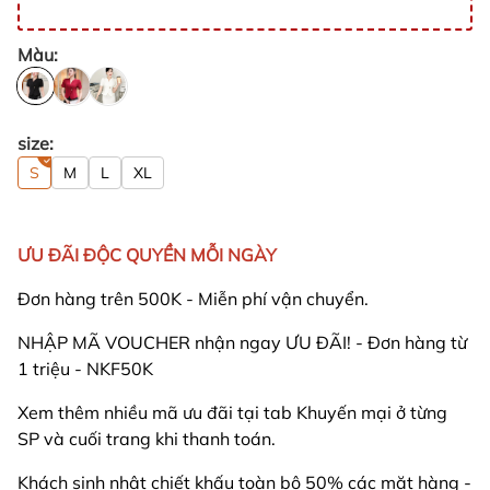
Màu:
size:
S
M
L
XL
ƯU ĐÃI ĐỘC QUYỀN MỖI NGÀY
Đơn hàng trên 500K - Miễn phí vận chuyển.
NHẬP MÃ VOUCHER nhận ngay ƯU ĐÃI! - Đơn hàng từ
1 triệu - NKF50K
Xem thêm nhiều mã ưu đãi tại tab Khuyến mại ở từng
SP và cuối trang khi thanh toán.
Khách sinh nhật chiết khấu toàn bộ 50% các mặt hàng -