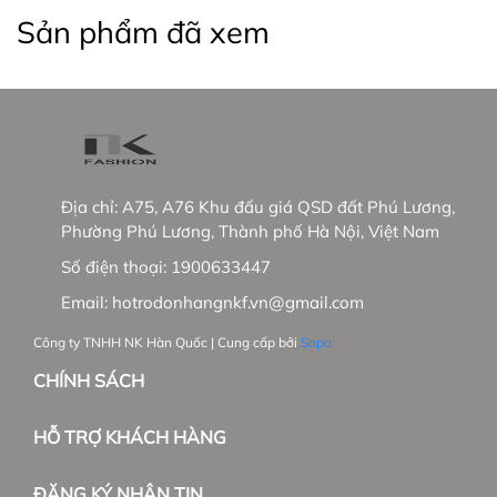
Sản phẩm đã xem
Thương hiệu thời trang công sở từ 2013
- Sáng lập bởi Ông LEE YUN HYEONG đến từ Hàn
Quốc và Bà ĐỒNG THỊ DIỄM TRANG là người Việt
Nam
- Sau gần 10 năm hoạt động công ty đã có:
Địa chỉ:
A75, A76 Khu đấu giá QSD đất Phú Lương,
+ 15 showrooms trên toàn quốc
Phường Phú Lương, Thành phố Hà Nội, Việt Nam
Số điện thoại:
1900633447
+ Hơn 30 đại lí phân phối độc quyền
Email:
hotrodonhangnkf.vn@gmail.com
- Tầm nhìn chiến lược trong tương lai:
Công ty TNHH NK Hàn Quốc | Cung cấp bởi
Sapo
+ NK sẽ phủ sóng các showrooms trong nước
CHÍNH SÁCH
+ Phát triển thêm dòng hàng cao cấp tại trường
Việt Nam và mở rộng thị trường Hàn Quốc.
HỖ TRỢ KHÁCH HÀNG
ĐĂNG KÝ NHẬN TIN