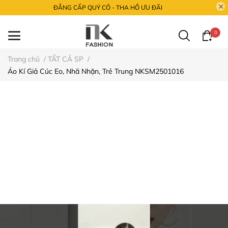
ĐẲNG CẤP QUÝ CÔ - THA HỒ ƯU ĐÃI
0
Trang chủ
/
TẤT CẢ SP
/
Áo Kí Giả Cúc Eo, Nhã Nhặn, Trẻ Trung NKSM2501016