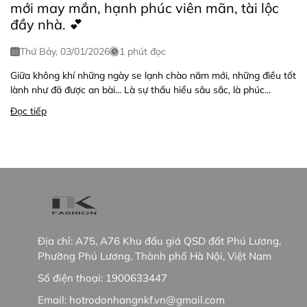
mới may mắn, hạnh phúc viên mãn, tài lộc
đầy nhà. 💕
Thứ Bảy, 03/01/2026
1 phút đọc
Giữa không khí những ngày se lạnh chào năm mới, những điều tốt
lành như đã được an bài... Là sự thấu hiểu sâu sắc, là phúc...
Đọc tiếp
Địa chỉ:
A75, A76 Khu đấu giá QSD đất Phú Lương,
Phường Phú Lương, Thành phố Hà Nội, Việt Nam
Số điện thoại:
1900633447
Email:
hotrodonhangnkf.vn@gmail.com