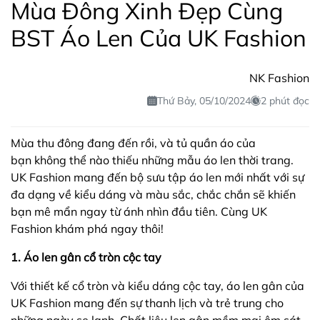
Mùa Đông Xinh Đẹp Cùng
BST Áo Len Của UK Fashion
NK Fashion
Thứ Bảy, 05/10/2024
2 phút đọc
Mùa thu đông đang đến rồi, và tủ quần áo của
bạn không thể nào thiếu những mẫu áo len thời trang.
UK Fashion mang đến bộ sưu tập áo len mới nhất với sự
đa dạng về kiểu dáng và màu sắc, chắc chắn sẽ khiến
bạn mê mẩn ngay từ ánh nhìn đầu tiên. Cùng UK
Fashion khám phá ngay thôi!
1. Áo len gân cổ tròn cộc tay
Với thiết kế cổ tròn và kiểu dáng cộc tay, áo len gân của
UK Fashion mang đến sự thanh lịch và trẻ trung cho
những ngày se lạnh. Chất liệu len gân mềm mại ôm sát