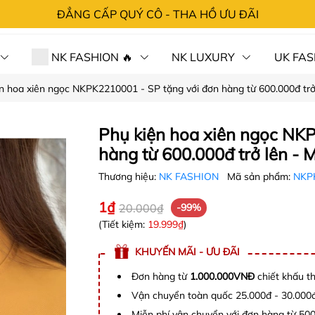
ĐẲNG CẤP QUÝ CÔ - THA HỒ ƯU ĐÃI
NK FASHION 🔥
NK LUXURY
UK FAS
n hoa xiên ngọc NKPK2210001 - SP tặng với đơn hàng từ 600.000đ trở
 HÀNG⚡SỐC
CHÍNH SÁCH
TRA ĐƠN
LIÊN 
Phụ kiện hoa xiên ngọc NK
hàng từ 600.000đ trở lên - 
Thương hiệu:
NK FASHION
Mã sản phẩm:
NKP
1₫
20.000₫
-99%
(Tiết kiệm:
19.999₫
)
KHUYẾN MÃI - ƯU ĐÃI
Đơn hàng từ
1.000.000VNĐ
chiết khấu t
Vận chuyển toàn quốc 25.000đ - 30.000
Miễn phí vận chuyển với đơn hàng từ 50