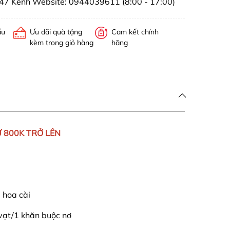
47 Kênh Website: 0944039611 (8:00 - 17:00)
ấu
Ưu đãi quà tặng
Cam kết chính
kèm trong giỏ hàng
hãng
 800K TRỞ LÊN
 hoa cài
vạt/1 khăn buộc nơ