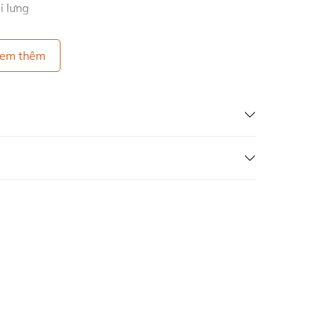
i lưng
em thêm