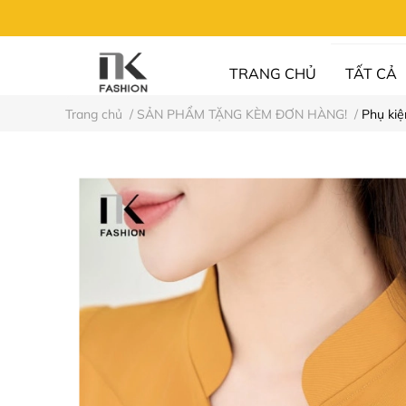
TRANG CHỦ
TẤT CẢ
Trang chủ
/
SẢN PHẨM TẶNG KÈM ĐƠN HÀNG!
/
Phụ kiệ
UN FASHION
⚡XẢ