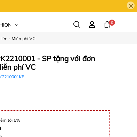
×
0
HION
 lên - Miễn phí VC
HỆ
PK2210001 - SP tặng với đơn
Miễn phí VC
K2210001KE
hêm tới 5%
đ
0k