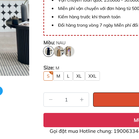
Vận chuyển toàn quốc 25.000đ - 30.000
Miễn phí vận chuyển với đơn hàng từ 50
Kiểm hàng trước khi thanh toán
Đổi hàng trong vòng 7 ngày Miễn phí đổi 
Màu:
NAU
Size:
M
S
M
L
XL
XXL
M
Gọi đặt mua Hotline chung: 19006334