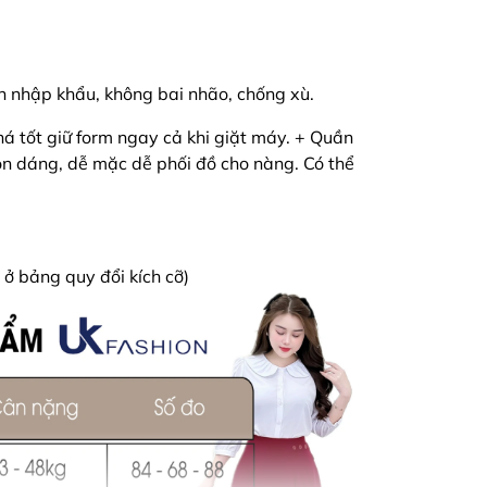
àn nhập khẩu, không bai nhão, chống xù.
á tốt giữ form ngay cả khi giặt máy. + Quần
tôn dáng, dễ mặc dễ phối đồ cho nàng. Có thể
m ở bảng quy đổi kích cỡ)