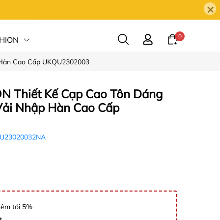
×
0
HION
p Hàn Cao Cấp UKQU2302003
HỆ
 Thiết Kế Cạp Cao Tôn Dáng
Vải Nhập Hàn Cao Cấp
U23020032NA
hêm tới 5%