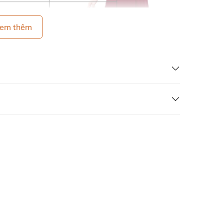
em thêm
ại, rồi dùng tay vò từ từ. Tránh không để trực
ó dùng nước xả làm mềm vải.
c trung bình, tránh làm giãn sản phẩm.
 ngắn. (LƯU Ý: giặt bằng máy dễ làm cho đồ