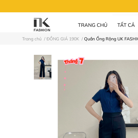
TRANG CHỦ
TẤT CẢ
Trang chủ
/
ĐỒNG GIÁ 190K
/
Quần Ống Rộng UK FASHIO
UN FASHION
⚡XẢ