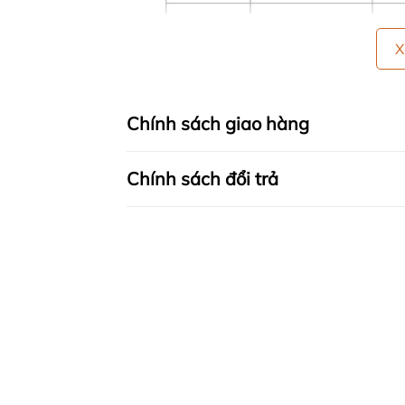
X
Chính sách giao hàng
Chính sách đổi trả
🍀 HƯỚNG DẪN SỬ DỤNG:
- GIẶT BẰNG TAY: Lộn bề trái sản phẩm l
tiếp nước tẩy lên đồ. Giặt sạch, sau đ
- GIẶT BẰNG MÁY GIẶT: Chỉnh máy ở mứ
Ngâm sản phẩm trong khoảng thời gian
bị nhàu)