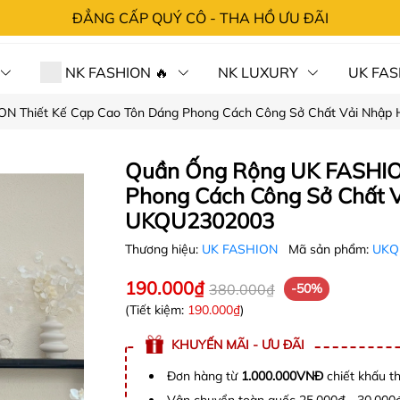
ĐẲNG CẤP QUÝ CÔ - THA HỒ ƯU ĐÃI
NK FASHION 🔥
NK LUXURY
UK FAS
N Thiết Kế Cạp Cao Tôn Dáng Phong Cách Công Sở Chất Vải Nhậ
 HÀNG⚡SỐC
CHÍNH SÁCH
TRA ĐƠN
LIÊN 
Quần Ống Rộng UK FASHION
Phong Cách Công Sở Chất 
UKQU2302003
Thương hiệu:
UK FASHION
Mã sản phẩm:
UKQ
190.000₫
380.000₫
-50%
(Tiết kiệm:
190.000₫
)
KHUYẾN MÃI - ƯU ĐÃI
Đơn hàng từ
1.000.000VNĐ
chiết khấu t