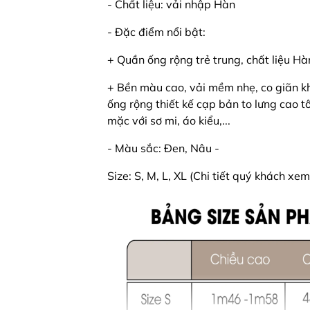
- Chất liệu: vải nhập Hàn
- Đặc điểm nổi bật:
+ Quần ống rộng trẻ trung, chất liệu H
+ Bền màu cao, vải mềm nhẹ, co giãn kh
ống rộng thiết kế cạp bản to lưng cao 
mặc với sơ mi, áo kiểu,...
- Màu sắc: Đen, Nâu -
Size: S, M, L, XL (Chi tiết quý khách xe