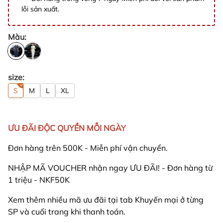
lỗi sản xuất.
Màu:
size:
S
M
L
XL
ƯU ĐÃI ĐỘC QUYỀN MỖI NGÀY
Đơn hàng trên 500K - Miễn phí vận chuyển.
NHẬP MÃ VOUCHER nhận ngay ƯU ĐÃI! - Đơn hàng từ
1 triệu - NKF50K
Xem thêm nhiều mã ưu đãi tại tab Khuyến mại ở từng
SP và cuối trang khi thanh toán.