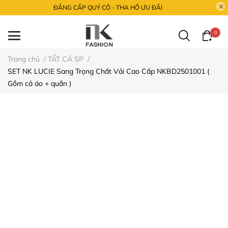
ĐẲNG CẤP QUÝ CÔ - THA HỒ ƯU ĐÃI
0
Trang chủ
/
TẤT CẢ SP
/
SET NK LUCIE Sang Trọng Chất Vải Cao Cấp NKBD2501001 (
Gồm cả áo + quần )