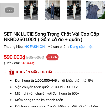
SET NK LUCIE Sang Trọng Chất Vải Cao Cấp
NKBD2501001 ( Gồm cả áo + quần )
Thương hiệu:
NK FASHION
Mã sản phẩm:
Đang cập nhật
590.000₫
908.000₫
-35%
(Tiết kiệm:
318.000₫
)
KHUYẾN MÃI - ƯU ĐÃI
Đơn hàng từ
1.000.000VNĐ
chiết khấu thêm tới 5%
Vận chuyển toàn quốc 25.000đ - 30.000đ
Miễn phí vận chuyển với đơn hàng từ 500k
Kiểm hàng trước khi thanh toán
Đổi hàng trong vòng 7 ngày Miễn phí đổi với sản phẩm