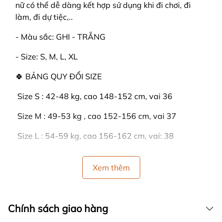
nữ có thể dễ dàng kết hợp sử dụng khi đi chơi, đi
làm, đi dự tiệc,..
- Màu sắc: GHI - TRẮNG
- Size: S, M, L, XL
🍀 BẢNG QUY ĐỔI SIZE
️ Size S : 42-48 kg, cao 148-152 cm, vai 36
️ Size M : 49-53 kg , cao 152-156 cm, vai 37
️ Size L : 54-59 kg, cao 156-162 cm, vai: 38
️ Size XL : 60-66 kg, cao 162-166 cm, vai: 39
Xem thêm
🍒 HƯỚNG DẪN SỬ DỤNG:
- GIẶT BẰNG TAY : Lộn bề trái sản phẩm lại, rồi
Chính sách giao hàng
dùng tay vò từ từ. Tránh không để trực tiếp nước tẩy
lên đồ. Giặt sạch, sau đó dùng nước xả làm mềm