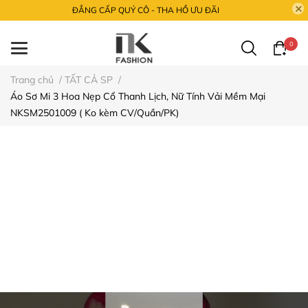
ĐẲNG CẤP QUÝ CÔ - THA HỒ ƯU ĐÃI
0
Trang chủ
/
TẤT CẢ SP
/
Áo Sơ Mi 3 Hoa Nẹp Cổ Thanh Lịch, Nữ Tính Vải Mềm Mại
NKSM2501009 ( Ko kèm CV/Quần/PK)