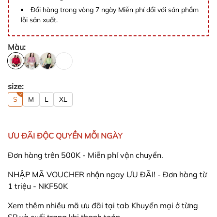
Đổi hàng trong vòng 7 ngày Miễn phí đổi với sản phẩm
lỗi sản xuất.
Màu:
size:
S
M
L
XL
ƯU ĐÃI ĐỘC QUYỀN MỖI NGÀY
Đơn hàng trên 500K - Miễn phí vận chuyển.
NHẬP MÃ VOUCHER nhận ngay ƯU ĐÃI! - Đơn hàng từ
1 triệu - NKF50K
Xem thêm nhiều mã ưu đãi tại tab Khuyến mại ở từng