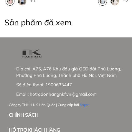
+1
+2
+ Đối với sản phẩm thanh lý trên 50% (hàng xả),
công ty không hỗ trợ đổi trả dưới mọi hình thức.
Sản phẩm đã xem
- Giao hàng trên toàn quốc, nhận hàng trả tiền
_____________________________________________
❤ NK FASHION – TÔN VINH PHONG CÁCH VIỆT
Địa chỉ:
A75, A76 Khu đấu giá QSD đất Phú Lương,
Thương hiệu thời trang công sở từ 2013
Phường Phú Lương, Thành phố Hà Nội, Việt Nam
- Sáng lập bởi Ông LEE YUN HYEONG đến từ Hàn
Số điện thoại:
1900633447
Quốc và Bà ĐỒNG THỊ DIỄM TRANG là người Việt
Email:
hotrodonhangnkf.vn@gmail.com
Nam
Công ty TNHH NK Hàn Quốc | Cung cấp bởi
Sapo
- Sau gần 10 năm hoạt động công ty đã có:
CHÍNH SÁCH
+ 15 showrooms trên toàn quốc
HỖ TRỢ KHÁCH HÀNG