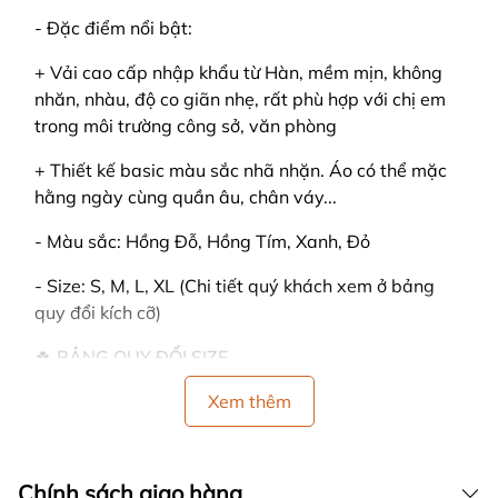
- Đặc điểm nổi bật:
+ Vải cao cấp nhập khẩu từ Hàn, mềm mịn, không
nhăn, nhàu, độ co giãn nhẹ, rất phù hợp với chị em
trong môi trường công sở, văn phòng
+ Thiết kế basic màu sắc nhã nhặn. Áo có thể mặc
hằng ngày cùng quần âu, chân váy...
- Màu sắc: Hồng Đỗ, Hồng Tím, Xanh, Đỏ
- Size: S, M, L, XL (Chi tiết quý khách xem ở bảng
quy đổi kích cỡ)
🍀 BẢNG QUY ĐỔI SIZE
️ Size S : 42-48 kg, cao 148-152 cm, vai 36
Xem thêm
️ Size M : 49-53 kg , cao 152-156 cm, vai 37
Chính sách giao hàng
️ Size L : 54-59 kg, cao 156-162 cm, vai: 38