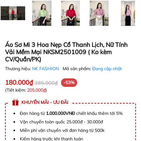
Áo Sơ Mi 3 Hoa Nẹp Cổ Thanh Lịch, Nữ Tính
Vải Mềm Mại NKSM2501009 ( Ko kèm
CV/Quần/PK)
Thương hiệu:
NK FASHION
Mã sản phẩm:
Đang cập nhật
180.000₫
385.000₫
-53%
(Tiết kiệm:
205.000₫
)
KHUYẾN MÃI - ƯU ĐÃI
Đơn hàng từ
1.000.000VNĐ
chiết khấu thêm tới 5%
Vận chuyển toàn quốc 25.000đ - 30.000đ
Miễn phí vận chuyển với đơn hàng từ 500k
Kiểm hàng trước khi thanh toán