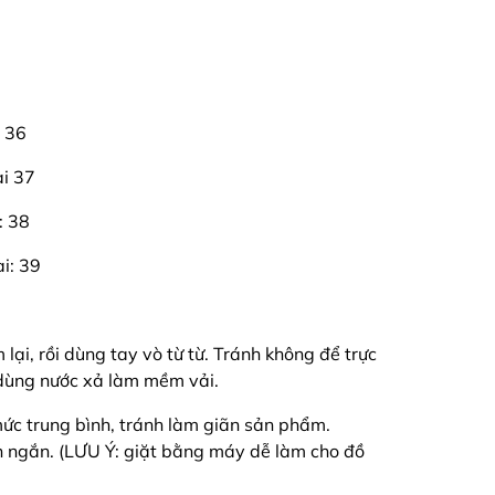
i 36
ai 37
: 38
ai: 39
ại, rồi dùng tay vò từ từ. Tránh không để trực
ó dùng nước xả làm mềm vải.
c trung bình, tránh làm giãn sản phẩm.
 ngắn. (LƯU Ý: giặt bằng máy dễ làm cho đồ