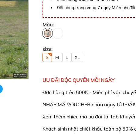
Đổi hàng trong vòng 7 ngày Miễn phí đổi 
Màu:
size:
S
M
L
XL
ƯU ĐÃI ĐỘC QUYỀN MỖI NGÀY
Đơn hàng trên 500K - Miễn phí vận chuyể
NHẬP MÃ VOUCHER nhận ngay ƯU ĐÃI!
Xem thêm nhiều mã ưu đãi tại tab Khuyến 
Khách sinh nhật chiết khấu toàn bộ 50% 