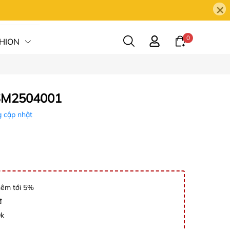
×
0
HION
HỆ
KSM2504001
 cập nhật
hêm tới 5%
đ
0k