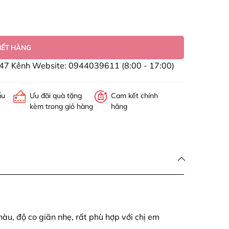
HẾT HÀNG
47 Kênh Website: 0944039611 (8:00 - 17:00)
ấu
Ưu đãi quà tặng
Cam kết chính
kèm trong giỏ hàng
hãng
àu, độ co giãn nhẹ, rất phù hợp với chị em