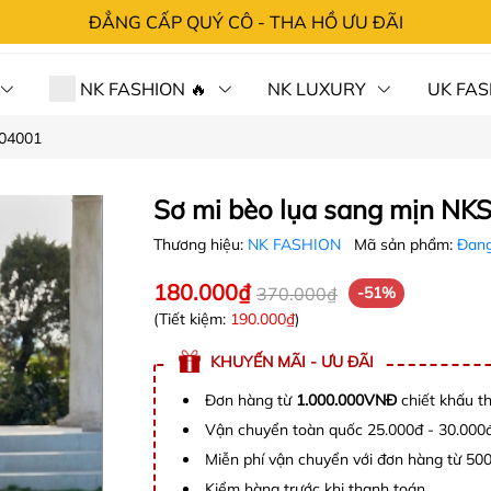
ĐẲNG CẤP QUÝ CÔ - THA HỒ ƯU ĐÃI
NK FASHION 🔥
NK LUXURY
UK FAS
504001
 HÀNG⚡SỐC
CHÍNH SÁCH
TRA ĐƠN
LIÊN 
Sơ mi bèo lụa sang mịn N
Thương hiệu:
NK FASHION
Mã sản phẩm:
Đang
180.000₫
370.000₫
-51%
(Tiết kiệm:
190.000₫
)
KHUYẾN MÃI - ƯU ĐÃI
Đơn hàng từ
1.000.000VNĐ
chiết khấu t
Vận chuyển toàn quốc 25.000đ - 30.000
Miễn phí vận chuyển với đơn hàng từ 50
Kiểm hàng trước khi thanh toán