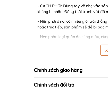
- CÁCH PHƠI: Dùng tay vỗ nhẹ vào sản
không bị nhăn. Đồng thời tránh vắt đồ m
- Nên phơi ở nơi có nhiều gió, trải thẳn
hoặc trực tiếp, sản phẩm sẽ dễ bị bạc 
- Nên phân loại quần áo cùng màu, cùng 
🍒 CHÍNH SÁCH CỦA SHOP
X
- Hỗ trợ tư vấn 24/7
- CAM KẾT TRỰC TIẾP SẢN XUẤT - B
Chính sách giao hàng
- HÀNG LỖI ĐỔI TRẢ 1 ĐỔI 1 TRONG
Chính sách đổi trả
+ Khách hàng được đổi size, đổi màu tr
sản phẩm còn nguyên tem, mác của côn
+ Đối với sản phẩm thanh lý trên 50% (h
hình thức.