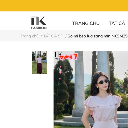
TRANG CHỦ
TẤT CẢ
Trang chủ
/
TẤT CẢ SP
/
Sơ mi bèo lụa sang mịn NKSM2
UN FASHION
⚡XẢ