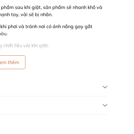
 phẩm sau khi giặt, sản phẩm sẽ nhanh khô và
ạnh tay, vải sẽ bị nhăn.
g khi phơi và tránh nơi có ánh nắng gay gắt
màu.
chất liệu vải khi giặt.
em thêm
ÁN HÀNG GIÁ GỐC
 VÒNG 7 NGÀY
ong 7 ngày kể từ ngày nhận hàng, điều kiện
g ty và chưa qua sử dụng.
àng xả), công ty không hỗ trợ đổi trả dưới mọi