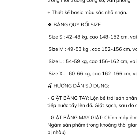
trong môi trường công sở, văn phòng
+ Thiết kế basic màu sắc nhã nhặn.
🍀 BẢNG QUY ĐỔI SIZE
️ Size S : 42-48 kg, cao 148-152 cm, va
️ Size M : 49-53 kg , cao 152-156 cm, v
️ Size L : 54-59 kg, cao 156-162 cm, vai
️ Size XL : 60-66 kg, cao 162-166 cm, v
🍒 HƯỚNG DẪN SỬ DỤNG:
- GIẶT BẰNG TAY: Lộn bề trái sản phẩm l
tiếp nước tẩy lên đồ. Giặt sạch, sau đ
- GIẶT BẰNG MÁY GIẶT: Chỉnh máy ở mứ
Ngâm sản phẩm trong khoảng thời gian
bị nhàu)