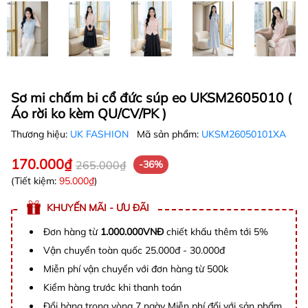
Sơ mi chấm bi cổ đức súp eo UKSM2605010 (
Áo rời ko kèm QU/CV/PK )
Thương hiệu:
UK FASHION
Mã sản phẩm:
UKSM26050101XA
170.000₫
265.000₫
-36%
(Tiết kiệm:
95.000₫
)
KHUYẾN MÃI - ƯU ĐÃI
Đơn hàng từ
1.000.000VNĐ
chiết khấu thêm tới 5%
Vận chuyển toàn quốc 25.000đ - 30.000đ
Miễn phí vận chuyển với đơn hàng từ 500k
Kiểm hàng trước khi thanh toán
Đổi hàng trong vòng 7 ngày Miễn phí đổi với sản phẩm