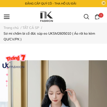
ĐẲNG CẤP QUÝ CÔ - THA HỒ ƯU ĐÃI
0
Trang chủ
/
TẤT CẢ SP
/
Sơ mi chấm bi cổ đức súp eo UKSM2605010 ( Áo rời ko kèm
QU/CV/PK )