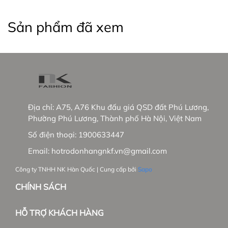
Việt Nam và mở rộng thị trường Hàn Quốc.
Sản phẩm đã xem
_____________________________________________
#thoitrangnu #UKFashion #somicongso #aosomi
#somingantay #somicongso #aococtaynu
#somicoctay #sominutrang #sominungantay
#sominucongso #aosomivaihanquoc
Địa chỉ:
A75, A76 Khu đấu giá QSD đất Phú Lương,
Phường Phú Lương, Thành phố Hà Nội, Việt Nam
#aosomicaocap #aomoi #aosomink #sominugiare
#sominuhanquoc #somitayngan #somiunisex
Số điện thoại:
1900633447
#somibasic #aosomi #somikieu #somigiare
Email:
hotrodonhangnkf.vn@gmail.com
#somicoctaynu #somidep #sominudep
#somitayngan #somitrang #somiformrong
Công ty TNHH NK Hàn Quốc | Cung cấp bởi
Sapo
CHÍNH SÁCH
HỖ TRỢ KHÁCH HÀNG