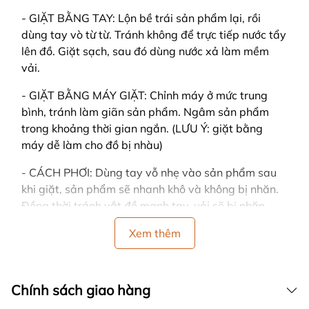
- GIẶT BẰNG TAY: Lộn bề trái sản phẩm lại, rồi
dùng tay vò từ từ. Tránh không để trực tiếp nước tẩy
lên đồ. Giặt sạch, sau đó dùng nước xả làm mềm
vải.
- GIẶT BẰNG MÁY GIẶT: Chỉnh máy ở mức trung
bình, tránh làm giãn sản phẩm. Ngâm sản phẩm
trong khoảng thời gian ngắn. (LƯU Ý: giặt bằng
máy dễ làm cho đồ bị nhàu)
- CÁCH PHƠI: Dùng tay vỗ nhẹ vào sản phẩm sau
khi giặt, sản phẩm sẽ nhanh khô và không bị nhăn.
Đồng thời tránh vắt đồ mạnh tay, vải sẽ bị nhăn.
- Nên phơi ở nơi có nhiều gió, trải thẳng khi phơi và
Xem thêm
tránh nơi có ánh nắng gay gắt hoặc trực tiếp, sản
phẩm sẽ dễ bị bạc màu.
Chính sách giao hàng
- Nên phân loại quần áo cùng màu, cùng chất liệu