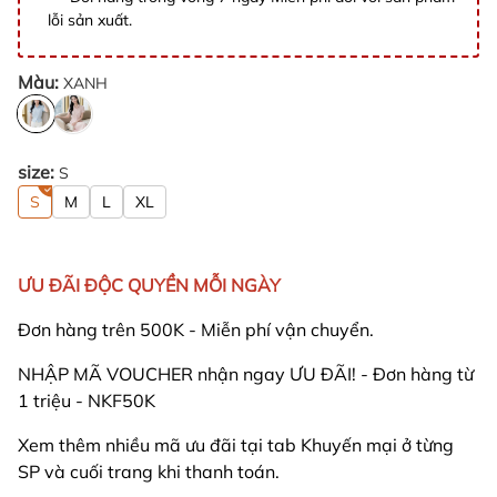
lỗi sản xuất.
Màu:
XANH
size:
S
S
M
L
XL
ƯU ĐÃI ĐỘC QUYỀN MỖI NGÀY
Đơn hàng trên 500K - Miễn phí vận chuyển.
NHẬP MÃ VOUCHER nhận ngay ƯU ĐÃI! - Đơn hàng từ
1 triệu - NKF50K
Xem thêm nhiều mã ưu đãi tại tab Khuyến mại ở từng
SP và cuối trang khi thanh toán.