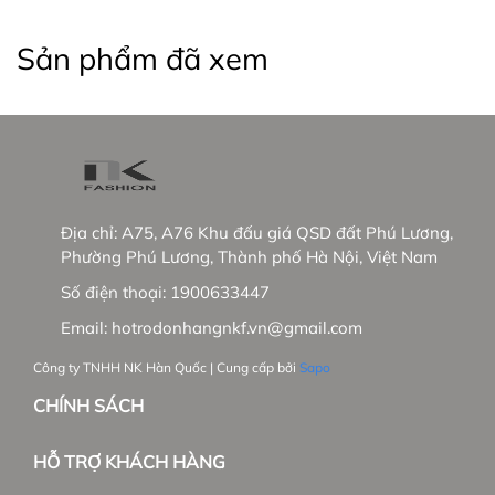
Việt Nam và mở rộng thị trường Hàn Quốc.
Sản phẩm đã xem
_____________________________________________
#thoitrangnu #UKFashion #somicongso #aosomi
#somingantay #somicongso #aococtaynu
#somicoctay #sominutrang #sominungantay
#sominucongso #aosomivaihanquoc
Địa chỉ:
A75, A76 Khu đấu giá QSD đất Phú Lương,
Phường Phú Lương, Thành phố Hà Nội, Việt Nam
#aosomicaocap #aomoi #aosomink #sominugiare
#sominuhanquoc #somitayngan #somiunisex
Số điện thoại:
1900633447
#somibasic #aosomi #somikieu #somigiare
Email:
hotrodonhangnkf.vn@gmail.com
#somicoctaynu #somidep #sominudep
#somitayngan #somitrang #somiformrong
Công ty TNHH NK Hàn Quốc | Cung cấp bởi
Sapo
CHÍNH SÁCH
HỖ TRỢ KHÁCH HÀNG