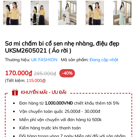
Sơ mi chấm bi cổ sen nhẹ nhàng, điệu đẹp
UKSM2605021 ( Áo rời )
Thương hiệu:
UK FASHION
Mã sản phẩm:
Đang cập nhật
170.000₫
285.000₫
-40%
(Tiết kiệm:
115.000₫
)
KHUYẾN MÃI - ƯU ĐÃI
Đơn hàng từ
1.000.000VNĐ
chiết khấu thêm tới 5%
Vận chuyển toàn quốc 25.000đ - 30.000đ
Miễn phí vận chuyển với đơn hàng từ 500k
Kiểm hàng trước khi thanh toán
Đổi hàng trong vòng 7 ngày Miễn phí đổi với sản phẩm