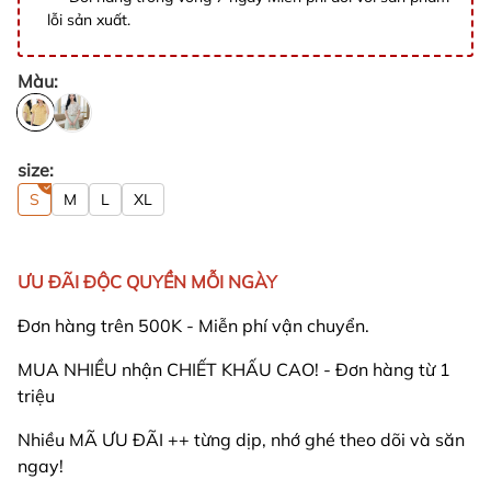
lỗi sản xuất.
Màu:
size:
S
M
L
XL
ƯU ĐÃI ĐỘC QUYỀN MỖI NGÀY
Đơn hàng trên 500K - Miễn phí vận chuyển.
MUA NHIỀU nhận CHIẾT KHẤU CAO! - Đơn hàng từ 1
triệu
Nhiều MÃ ƯU ĐÃI ++ từng dịp, nhớ ghé theo dõi và săn
ngay!