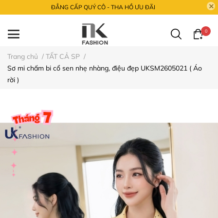
ĐẲNG CẤP QUÝ CÔ - THA HỒ ƯU ĐÃI
0
Trang chủ
/
TẤT CẢ SP
/
Sơ mi chấm bi cổ sen nhẹ nhàng, điệu đẹp UKSM2605021 ( Áo
rời )