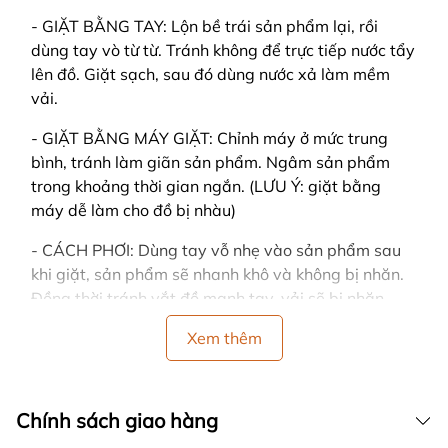
- GIẶT BẰNG TAY: Lộn bề trái sản phẩm lại, rồi
dùng tay vò từ từ. Tránh không để trực tiếp nước tẩy
lên đồ. Giặt sạch, sau đó dùng nước xả làm mềm
vải.
- GIẶT BẰNG MÁY GIẶT: Chỉnh máy ở mức trung
bình, tránh làm giãn sản phẩm. Ngâm sản phẩm
trong khoảng thời gian ngắn. (LƯU Ý: giặt bằng
máy dễ làm cho đồ bị nhàu)
- CÁCH PHƠI: Dùng tay vỗ nhẹ vào sản phẩm sau
khi giặt, sản phẩm sẽ nhanh khô và không bị nhăn.
Đồng thời tránh vắt đồ mạnh tay, vải sẽ bị nhăn.
- Nên phơi ở nơi có nhiều gió, trải thẳng khi phơi và
Xem thêm
tránh nơi có ánh nắng gay gắt hoặc trực tiếp, sản
phẩm sẽ dễ bị bạc màu.
Chính sách giao hàng
- Nên phân loại quần áo cùng màu, cùng chất liệu