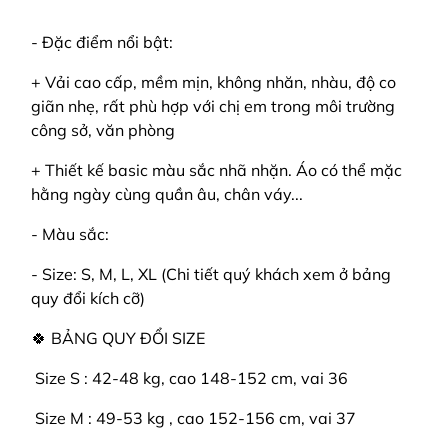
- Đặc điểm nổi bật:
+ Vải cao cấp, mềm mịn, không nhăn, nhàu, độ co
giãn nhẹ, rất phù hợp với chị em trong môi trường
công sở, văn phòng
+ Thiết kế basic màu sắc nhã nhặn. Áo có thể mặc
hằng ngày cùng quần âu, chân váy...
- Màu sắc:
- Size: S, M, L, XL (Chi tiết quý khách xem ở bảng
quy đổi kích cỡ)
🍀 BẢNG QUY ĐỔI SIZE
️ Size S : 42-48 kg, cao 148-152 cm, vai 36
️ Size M : 49-53 kg , cao 152-156 cm, vai 37