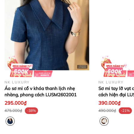
+ Đối với sản phẩm thanh lý trên 50% (hàng xả),
công ty không hỗ trợ đổi trả dưới mọi hình thức.
- Giao hàng trên toàn quốc, nhận hàng trả tiền
_____________________________________________
❤ NK LUXURY ❤
Thương hiệu thời trang cao cấp mới
- Sáng lập bởi Ông LEE YUN HYEONG đến từ Hàn
NK LUXURY
NK LUXURY
Quốc và Bà ĐỒNG THỊ DIỄM TRANG là người Việt
Áo sơ mi cổ v khóa thanh lịch nhẹ
Sơ mi tay lỡ vạt
Nam
nhàng, phong cách LUSM2602001
cách hiện đại 
295.000₫
390.000₫
- Sau gần 10 năm hoạt động công ty đã có:
475.000₫
490.000₫
-38%
-21%
+ 15 showrooms trên toàn quốc
+ Hơn 30 đại lí phân phối độc quyền