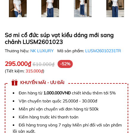
Sơ mi cổ đức súp vạt kiểu dáng mới sang
chảnh LUSM2601023
Thương hiệu:
NK LUXURY
Mã sản phẩm:
LUSM26010231TR
295.000₫
610.000₫
-52%
(Tiết kiệm:
315.000₫
)
KHUYẾN MÃI - ƯU ĐÃI
Đơn hàng từ
1.000.000VNĐ
chiết khấu thêm tới 5%
Vận chuyển toàn quốc 25.000đ - 30.000đ
Miễn phí vận chuyển với đơn hàng từ 500k
Kiểm hàng trước khi thanh toán
Đổi hàng trong vòng 7 ngày Miễn phí đổi với sản phẩm
lỗi sản xuất.