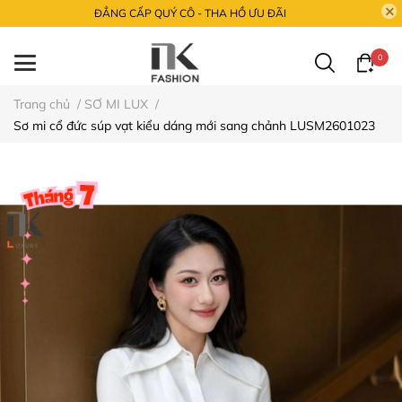
ĐẲNG CẤP QUÝ CÔ - THA HỒ ƯU ĐÃI
0
Trang chủ
/
SƠ MI LUX
/
Sơ mi cổ đức súp vạt kiểu dáng mới sang chảnh LUSM2601023