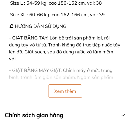
️ Size L : 54-59 kg, cao 156-162 cm, vai: 38
️ Size XL : 60-66 kg, cao 162-166 cm, vai: 39
🍒 HƯỚNG DẪN SỬ DỤNG:
- GIẶT BẰNG TAY: Lộn bề trái sản phẩm lại, rồi
dùng tay vò từ từ. Tránh không để trực tiếp nước tẩy
lên đồ. Giặt sạch, sau đó dùng nước xả làm mềm
vải.
- GIẶT BẰNG MÁY GIẶT: Chỉnh máy ở mức trung
bình, tránh làm giãn sản phẩm. Ngâm sản phẩm
trong khoảng thời gian ngắn. (LƯU Ý: giặt bằng
máy dễ làm cho đồ bị nhàu)
Xem thêm
- CÁCH PHƠI: Dùng tay vỗ nhẹ vào sản phẩm sau
khi giặt, sản phẩm sẽ nhanh khô và không bị nhăn.
Chính sách giao hàng
Đồng thời tránh vắt đồ mạnh tay, vải sẽ bị nhăn.
- Nên phơi ở nơi có nhiều gió, trải thẳng khi phơi và