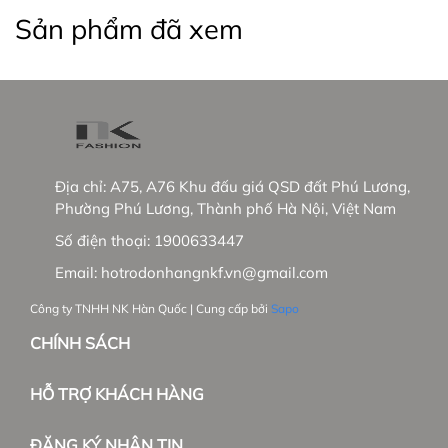
- Tầm nhìn chiến lược trong tương lai:
Sản phẩm đã xem
+ NK sẽ phủ sóng các showrooms trong nước
+ Phát triển thêm dòng hàng cao cấp tại trường
Việt Nam và mở rộng thị trường Hàn Quốc.
_____________________________________________
Địa chỉ:
A75, A76 Khu đấu giá QSD đất Phú Lương,
#thoitrangnu #NKFashion #somicongso
Phường Phú Lương, Thành phố Hà Nội, Việt Nam
#thoitrangnucaocao
Số điện thoại:
1900633447
Email:
hotrodonhangnkf.vn@gmail.com
Công ty TNHH NK Hàn Quốc | Cung cấp bởi
Sapo
CHÍNH SÁCH
HỖ TRỢ KHÁCH HÀNG
ĐĂNG KÝ NHẬN TIN