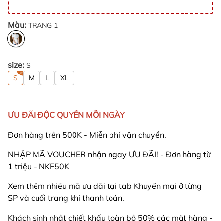
Màu:
TRANG 1
size:
S
S
M
L
XL
ƯU ĐÃI ĐỘC QUYỀN MỖI NGÀY
Đơn hàng trên 500K - Miễn phí vận chuyển.
NHẬP MÃ VOUCHER nhận ngay ƯU ĐÃI! - Đơn hàng từ
1 triệu - NKF50K
Xem thêm nhiều mã ưu đãi tại tab Khuyến mại ở từng
SP và cuối trang khi thanh toán.
Khách sinh nhật chiết khấu toàn bộ 50% các mặt hàng -