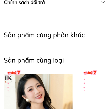
Chính sách đổi trả
tránh nơi có ánh nắng gay gắt hoặc trực tiếp, sản
phẩm sẽ dễ bị bạc màu.
- Nên phân loại quần áo cùng màu, cùng chất liệu
vải khi giặt.
Sản phẩm cùng phân khúc
🍒 CHÍNH SÁCH CỦA SHOP
- Hỗ trợ tư vấn 24/7
Sản phẩm cùng loại
- CAM KẾT TRỰC TIẾP SẢN XUẤT - BÁN HÀNG GIÁ
GỐC
- HÀNG LỖI ĐỔI TRẢ 1 ĐỔI 1 TRONG VÒNG 7
NGÀY
+ Khách hàng được đổi size, đổi màu trong 7 ngày
kể từ ngày nhận hàng, điều kiện sản phẩm còn
nguyên tem, mác của công ty và chưa qua sử dụng.