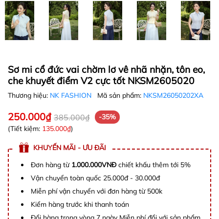
Sơ mi cổ đức vai chờm lơ vê nhã nhặn, tôn eo,
che khuyết điểm V2 cực tốt NKSM2605020
Thương hiệu:
NK FASHION
Mã sản phẩm:
NKSM26050202XA
250.000₫
385.000₫
-35%
(Tiết kiệm:
135.000₫
)
KHUYẾN MÃI - ƯU ĐÃI
Đơn hàng từ
1.000.000VNĐ
chiết khấu thêm tới 5%
Vận chuyển toàn quốc 25.000đ - 30.000đ
Miễn phí vận chuyển với đơn hàng từ 500k
Kiểm hàng trước khi thanh toán
Đổi hàng trong vòng 7 ngày Miễn phí đổi với sản phẩm