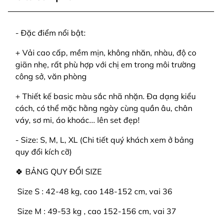
- Đặc điểm nổi bật:
+ Vải cao cấp, mềm mịn, không nhăn, nhàu, độ co
giãn nhẹ, rất phù hợp với chị em trong môi trường
công sở, văn phòng
+ Thiết kế basic màu sắc nhã nhặn. Đa dạng kiểu
cách, có thể mặc hằng ngày cùng quần âu, chân
váy, sơ mi, áo khoác... lên set đẹp!
- Size: S, M, L, XL (Chi tiết quý khách xem ở bảng
quy đổi kích cỡ)
🍀 BẢNG QUY ĐỔI SIZE
️ Size S : 42-48 kg, cao 148-152 cm, vai 36
️ Size M : 49-53 kg , cao 152-156 cm, vai 37