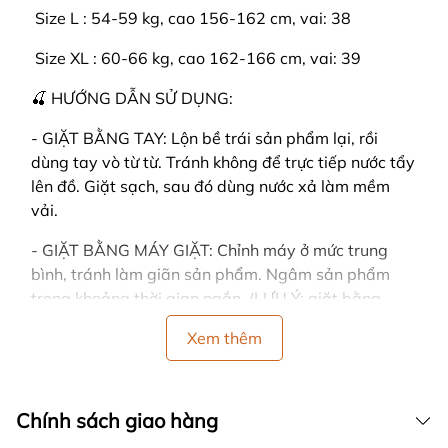
️ Size L : 54-59 kg, cao 156-162 cm, vai: 38
️ Size XL : 60-66 kg, cao 162-166 cm, vai: 39
🍒 HƯỚNG DẪN SỬ DỤNG:
- GIẶT BẰNG TAY: Lộn bề trái sản phẩm lại, rồi
dùng tay vò từ từ. Tránh không để trực tiếp nước tẩy
lên đồ. Giặt sạch, sau đó dùng nước xả làm mềm
vải.
- GIẶT BẰNG MÁY GIẶT: Chỉnh máy ở mức trung
bình, tránh làm giãn sản phẩm. Ngâm sản phẩm
trong khoảng thời gian ngắn. (LƯU Ý: giặt bằng
máy dễ làm cho đồ bị nhàu)
Xem thêm
- CÁCH PHƠI: Dùng tay vỗ nhẹ vào sản phẩm sau
khi giặt, sản phẩm sẽ nhanh khô và không bị nhăn.
Đồng thời tránh vắt đồ mạnh tay, vải sẽ bị nhăn.
Chính sách giao hàng