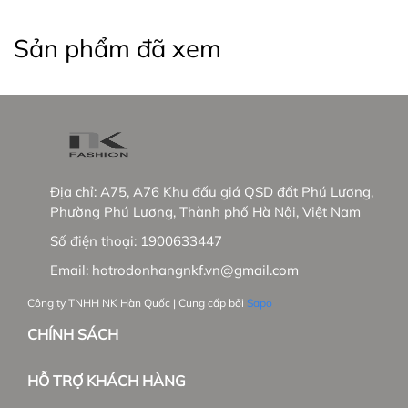
+ NK sẽ phủ sóng các showrooms trong nước
Sản phẩm đã xem
+ Phát triển thêm dòng hàng cao cấp tại trường
Việt Nam và mở rộng thị trường Hàn Quốc.
_____________________________________________
#thoitrangnu #NKFashion #somicongso #aosomi
#somingantay #somicongso #aococtaynu
Địa chỉ:
A75, A76 Khu đấu giá QSD đất Phú Lương,
#somicoctay #sominutrang #sominungantay
Phường Phú Lương, Thành phố Hà Nội, Việt Nam
#sominucongso #aosomivaihanquoc
Số điện thoại:
1900633447
#aosomicaocap #aomoi #aosomink #sominugiare
#sominuhanquoc #somitayngan #somiunisex
Email:
hotrodonhangnkf.vn@gmail.com
#somibasic #aosomi #somikieu #somigiare
Công ty TNHH NK Hàn Quốc | Cung cấp bởi
Sapo
#somicoctaynu #somidep #sominudep
#somitayngan #somitrang #somiformrong
CHÍNH SÁCH
#damvay #quanau #ao khoac #vest #Balazer
HỖ TRỢ KHÁCH HÀNG