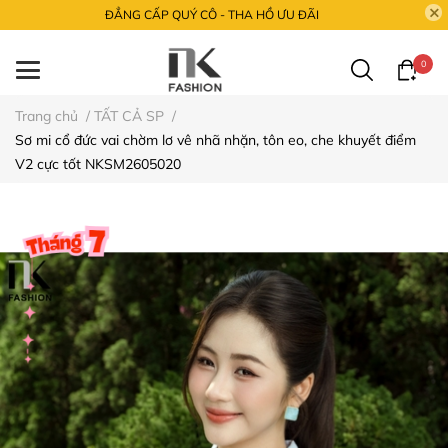
ĐẲNG CẤP QUÝ CÔ - THA HỒ ƯU ĐÃI
0
Trang chủ
/
TẤT CẢ SP
/
Sơ mi cổ đức vai chờm lơ vê nhã nhặn, tôn eo, che khuyết điểm
V2 cực tốt NKSM2605020