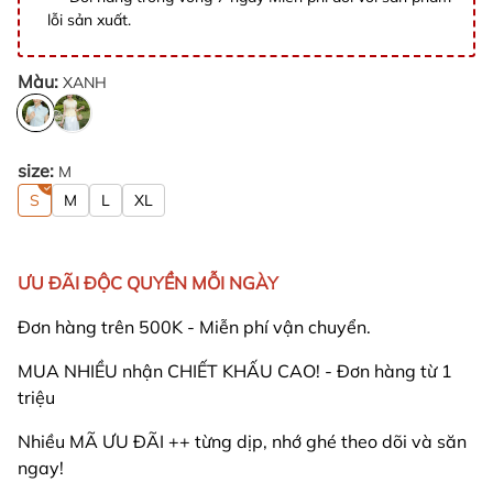
lỗi sản xuất.
Màu:
XANH
size:
M
S
M
L
XL
ƯU ĐÃI ĐỘC QUYỀN MỖI NGÀY
Đơn hàng trên 500K - Miễn phí vận chuyển.
MUA NHIỀU nhận CHIẾT KHẤU CAO! - Đơn hàng từ 1
triệu
Nhiều MÃ ƯU ĐÃI ++ từng dịp, nhớ ghé theo dõi và săn
ngay!