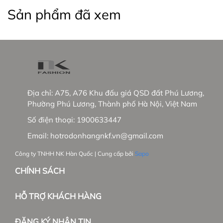
+ Phát triển thêm dòng hàng cao cấp tại trường
Sản phẩm đã xem
Việt Nam và mở rộng thị trường Hàn Quốc.
_____________________________________________
#thoitrangnu #UKFashion #somicongso #aosomi
#somingantay #somicongso #aococtaynu
Địa chỉ:
A75, A76 Khu đấu giá QSD đất Phú Lương,
#somicoctay #sominutrang #sominungantay
Phường Phú Lương, Thành phố Hà Nội, Việt Nam
#sominucongso #aosomivaihanquoc
Số điện thoại:
1900633447
#aosomicaocap #aomoi #aosomink #sominugiare
Email:
hotrodonhangnkf.vn@gmail.com
#sominuhanquoc #somitayngan #somiunisex
#somibasic #aosomi #somikieu #somigiare
Công ty TNHH NK Hàn Quốc | Cung cấp bởi
Sapo
#somicoctaynu #somidep #sominudep
CHÍNH SÁCH
#somitayngan #somitrang #somiformrong
HỖ TRỢ KHÁCH HÀNG
ĐĂNG KÝ NHẬN TIN