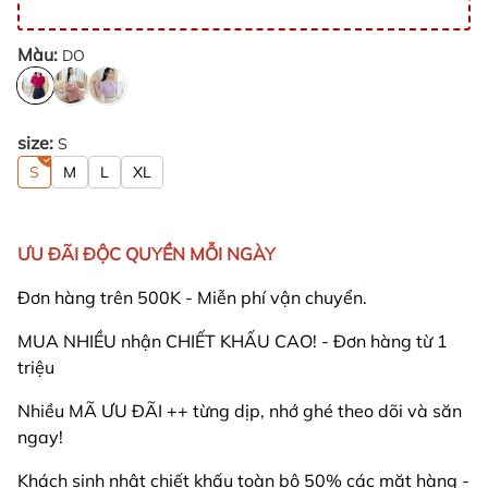
Màu:
DO
size:
S
S
M
L
XL
ƯU ĐÃI ĐỘC QUYỀN MỖI NGÀY
Đơn hàng trên 500K - Miễn phí vận chuyển.
MUA NHIỀU nhận CHIẾT KHẤU CAO! - Đơn hàng từ 1
triệu
Nhiều MÃ ƯU ĐÃI ++ từng dịp, nhớ ghé theo dõi và săn
ngay!
Khách sinh nhật chiết khấu toàn bộ 50% các mặt hàng -