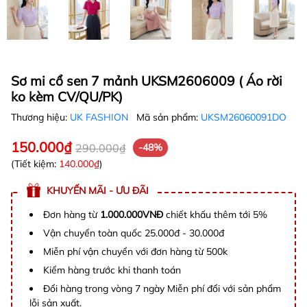
Sơ mi cổ sen 7 mảnh UKSM2606009 ( Áo rời
ko kèm CV/QU/PK)
Thương hiệu:
UK FASHION
Mã sản phẩm:
UKSM26060091DO
150.000₫
290.000₫
-48%
(Tiết kiệm:
140.000₫
)
KHUYẾN MÃI - ƯU ĐÃI
Đơn hàng từ
1.000.000VNĐ
chiết khấu thêm tới 5%
Vận chuyển toàn quốc 25.000đ - 30.000đ
Miễn phí vận chuyển với đơn hàng từ 500k
Kiểm hàng trước khi thanh toán
Đổi hàng trong vòng 7 ngày Miễn phí đổi với sản phẩm
lỗi sản xuất.