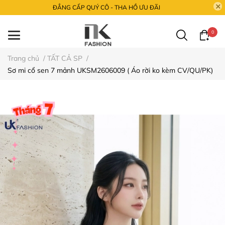
ĐẲNG CẤP QUÝ CÔ - THA HỒ ƯU ĐÃI
0
Trang chủ
/
TẤT CẢ SP
/
Sơ mi cổ sen 7 mảnh UKSM2606009 ( Áo rời ko kèm CV/QU/PK)