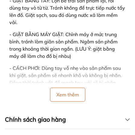
- GIẶT BẰNG TAY: Lộn bề trái sản phẩm lại, rồi
dùng tay vò từ từ. Tránh không để trực tiếp nước tẩy
lên đồ. Giặt sạch, sau đó dùng nước xả làm mềm
vải.
- GIẶT BẰNG MÁY GIẶT: Chỉnh máy ở mức trung
bình, tránh làm giãn sản phẩm. Ngâm sản phẩm
trong khoảng thời gian ngắn. (LƯU Ý: giặt bằng
máy dễ làm cho đồ bị nhàu)
- CÁCH PHƠI: Dùng tay vỗ nhẹ vào sản phẩm sau
khi giặt, sản phẩm sẽ nhanh khô và không bị nhăn.
Đồng thời tránh vắt đồ mạnh tay, vải sẽ bị nhăn.
- Nên phơi ở nơi có nhiều gió, trải thẳng khi phơi và
Xem thêm
tránh nơi có ánh nắng gay gắt hoặc trực tiếp, sản
phẩm sẽ dễ bị bạc màu.
Chính sách giao hàng
- Nên phân loại quần áo cùng màu, cùng chất liệu
vải khi giặt.