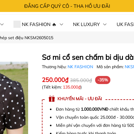
ĐẲNG CẤP QUÝ CÔ - THA HỒ ƯU ĐÃI
NK FASHION 🔥
NK LUXURY
UK FAS
 ghép set điệu NKSM2605015
 HÀNG⚡SỐC
CHÍNH SÁCH
TRA ĐƠN
LIÊN 
Sơ mi cổ sen chấm bi dịu 
Thương hiệu:
NK FASHION
Mã sản phẩm:
NKS
250.000₫
385.000₫
-35%
(Tiết kiệm:
135.000₫
)
KHUYẾN MÃI - ƯU ĐÃI
Đơn hàng từ
1.000.000VNĐ
chiết khấu t
Vận chuyển toàn quốc 25.000đ - 30.000
Miễn phí vận chuyển với đơn hàng từ 50
Kiểm hàng trước khi thanh toán