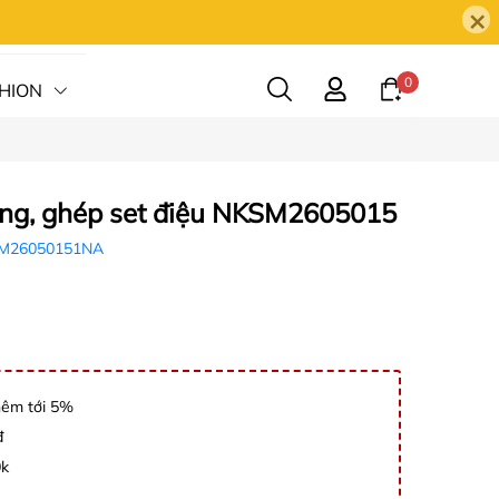
×
0
HION
HỆ
dàng, ghép set điệu NKSM2605015
M26050151NA
hêm tới 5%
đ
0k