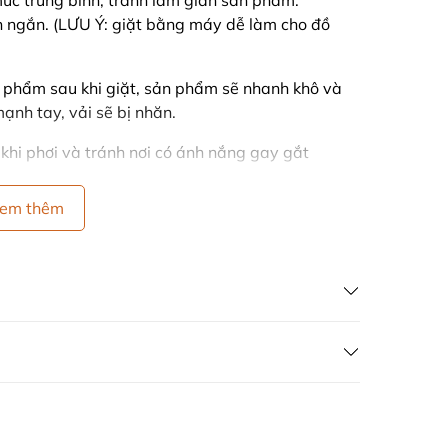
c trung bình, tránh làm giãn sản phẩm.
 ngắn. (LƯU Ý: giặt bằng máy dễ làm cho đồ
 phẩm sau khi giặt, sản phẩm sẽ nhanh khô và
ạnh tay, vải sẽ bị nhăn.
g khi phơi và tránh nơi có ánh nắng gay gắt
màu.
em thêm
chất liệu vải khi giặt.
ÁN HÀNG GIÁ GỐC
 VÒNG 7 NGÀY
ong 7 ngày kể từ ngày nhận hàng, điều kiện
g ty và chưa qua sử dụng.