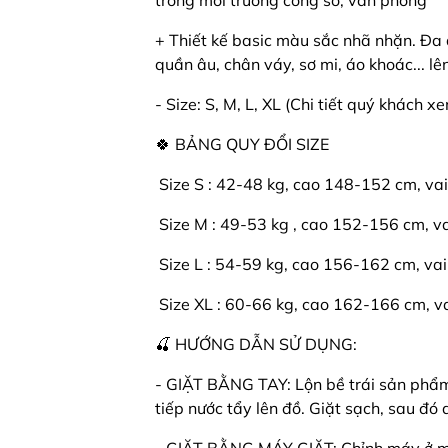
trong môi trường công sở, văn phòng
+ Thiết kế basic màu sắc nhã nhặn. Đa
quần âu, chân váy, sơ mi, áo khoác... lê
- Size: S, M, L, XL (Chi tiết quý khách x
🍀 BẢNG QUY ĐỔI SIZE
️ Size S : 42-48 kg, cao 148-152 cm, va
️ Size M : 49-53 kg , cao 152-156 cm, v
️ Size L : 54-59 kg, cao 156-162 cm, vai
️ Size XL : 60-66 kg, cao 162-166 cm, v
🍒 HƯỚNG DẪN SỬ DỤNG:
- GIẶT BẰNG TAY: Lộn bề trái sản phẩm l
tiếp nước tẩy lên đồ. Giặt sạch, sau đ