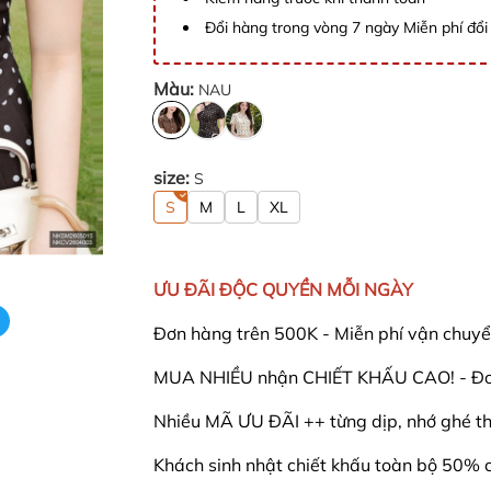
Đổi hàng trong vòng 7 ngày Miễn phí đổi 
Màu:
NAU
size:
S
S
M
L
XL
ƯU ĐÃI ĐỘC QUYỀN MỖI NGÀY
Đơn hàng trên 500K - Miễn phí vận chuyể
MUA NHIỀU nhận CHIẾT KHẤU CAO! - Đơn
Nhiều MÃ ƯU ĐÃI ++ từng dịp, nhớ ghé th
Khách sinh nhật chiết khấu toàn bộ 50% 