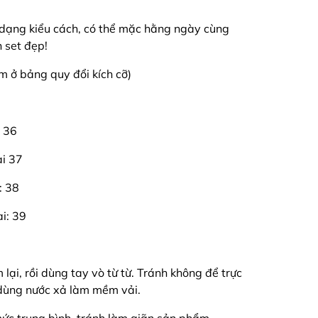
 dạng kiểu cách, có thể mặc hằng ngày cùng
n set đẹp!
em ở bảng quy đổi kích cỡ)
i 36
ai 37
: 38
ai: 39
ại, rồi dùng tay vò từ từ. Tránh không để trực
ó dùng nước xả làm mềm vải.