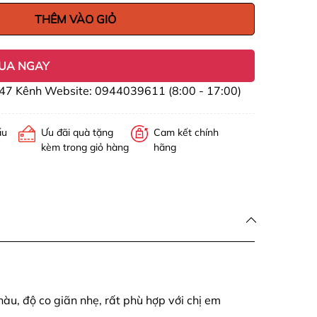
THÊM VÀO GIỎ
UA NGAY
47 Kênh Website: 0944039611 (8:00 - 17:00)
ấu
Ưu đãi quà tặng
Cam kết chính
kèm trong giỏ hàng
hãng
àu, độ co giãn nhẹ, rất phù hợp với chị em