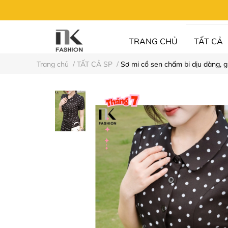
TRANG CHỦ
TẤT CẢ
Trang chủ
/
TẤT CẢ SP
/
Sơ mi cổ sen chấm bi dịu dàng,
UN FASHION
⚡XẢ