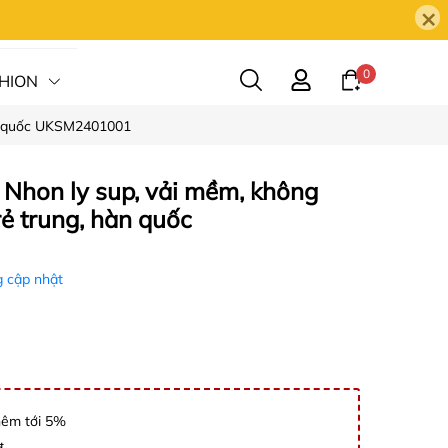
×
0
HION
hàn quốc UKSM2401001
HỆ
 Nhon ly sup, vải mềm, không
rẻ trung, hàn quốc
 cập nhật
hêm tới 5%