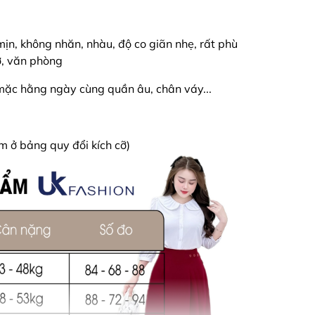
n, không nhăn, nhàu, độ co giãn nhẹ, rất phù
ở, văn phòng
ể mặc hằng ngày cùng quần âu, chân váy...
em ở bảng quy đổi kích cỡ)