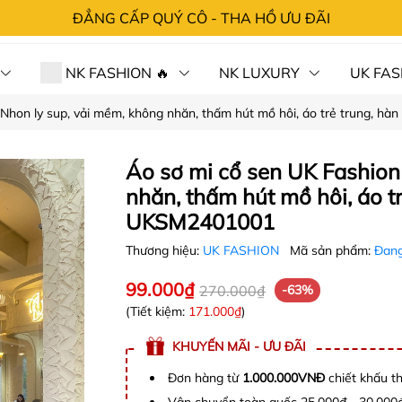
ĐẲNG CẤP QUÝ CÔ - THA HỒ ƯU ĐÃI
NK FASHION 🔥
NK LUXURY
UK FAS
 Nhon ly sup, vải mềm, không nhăn, thấm hút mồ hôi, áo trẻ trung, 
 HÀNG⚡SỐC
CHÍNH SÁCH
TRA ĐƠN
LIÊN 
Áo sơ mi cổ sen UK Fashion
nhăn, thấm hút mồ hôi, áo t
UKSM2401001
Thương hiệu:
UK FASHION
Mã sản phẩm:
Đang
99.000₫
270.000₫
-63%
(Tiết kiệm:
171.000₫
)
KHUYẾN MÃI - ƯU ĐÃI
Đơn hàng từ
1.000.000VNĐ
chiết khấu t