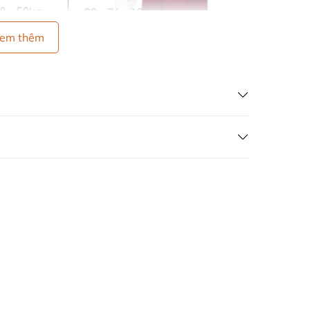
em thêm
ại, rồi dùng tay vò từ từ. Tránh không để trực
ó dùng nước xả làm mềm vải.
c trung bình, tránh làm giãn sản phẩm.
 ngắn. (LƯU Ý: giặt bằng máy dễ làm cho đồ
 phẩm sau khi giặt, sản phẩm sẽ nhanh khô và
ạnh tay, vải sẽ bị nhăn.