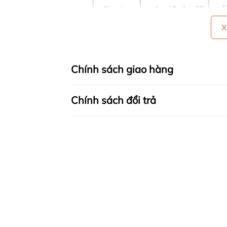
X
Chính sách giao hàng
Chính sách đổi trả
🍀 HƯỚNG DẪN SỬ DỤNG:
- GIẶT BẰNG TAY: Lộn bề trái sản phẩm l
tiếp nước tẩy lên đồ. Giặt sạch, sau đ
- GIẶT BẰNG MÁY GIẶT: Chỉnh máy ở mứ
Ngâm sản phẩm trong khoảng thời gian
bị nhàu)
- CÁCH PHƠI: Dùng tay vỗ nhẹ vào sản
không bị nhăn. Đồng thời tránh vắt đồ m