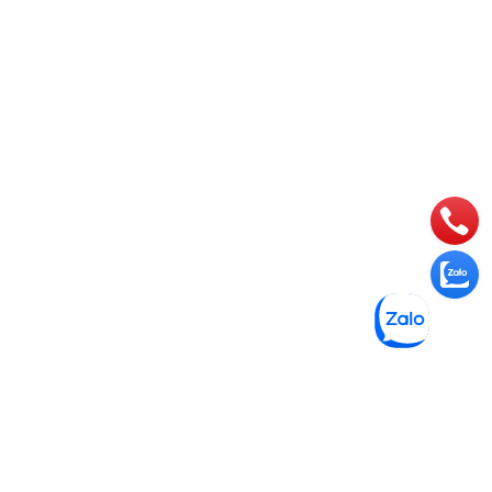
_________
o #aosomi #somingantay #somicongso
ng #sominungantay #sominucongso
omoi #aosomink #sominugiare
nisex #somibasic #aosomi #somikieu
#sominudep #somitayngan #somitrang
n