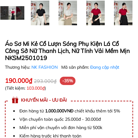
Áo Sơ Mi Kẻ Cổ Lượn Sóng Phụ Kiện Lá Cổ
Công Sở Nữ Thanh Lịch, Nữ Tính Vải Mềm Mịn
NKSM2501019
Thương hiệu:
NK FASHION
Mã sản phẩm:
Đang cập nhật
190.000₫
293.000₫
-35%
(Tiết kiệm:
103.000₫
)
KHUYẾN MÃI - ƯU ĐÃI
Đơn hàng từ
1.000.000VNĐ
chiết khấu thêm tới 5%
Vận chuyển toàn quốc 25.000đ - 30.000đ
Miễn phí vận chuyển với đơn hàng từ 500k
Kiểm hàng trước khi thanh toán