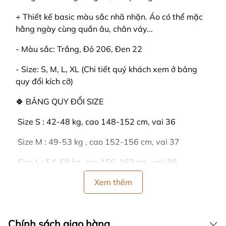
+ Thiết kế basic màu sắc nhã nhặn. Áo có thể mặc
hằng ngày cùng quần âu, chân váy...
- Màu sắc: Trắng, Đỏ 206, Đen 22
- Size: S, M, L, XL (Chi tiết quý khách xem ở bảng
quy đổi kích cỡ)
🍀 BẢNG QUY ĐỔI SIZE
️ Size S : 42-48 kg, cao 148-152 cm, vai 36
️ Size M : 49-53 kg , cao 152-156 cm, vai 37
️ Size L : 54-59 kg, cao 156-162 cm, vai: 38
️ Size XL : 60-66 kg, cao 162-166 cm, vai: 39
Xem thêm
🍒 HƯỚNG DẪN SỬ DỤNG:
Chính sách giao hàng
- GIẶT BẰNG TAY: Lộn bề trái sản phẩm lại, rồi