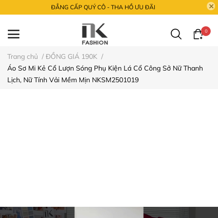
ĐẲNG CẤP QUÝ CÔ - THA HỒ ƯU ĐÃI
0
Trang chủ
/
ĐỒNG GIÁ 190K
/
Áo Sơ Mi Kẻ Cổ Lượn Sóng Phụ Kiện Lá Cổ Công Sở Nữ Thanh
Lịch, Nữ Tính Vải Mềm Mịn NKSM2501019