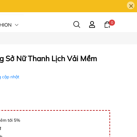
×
0
HION
HỆ
g Sở Nữ Thanh Lịch Vải Mềm
 cập nhật
hêm tới 5%
đ
0k