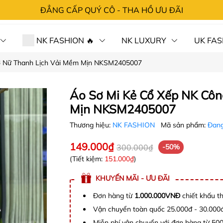
ĐẲNG CẤP QUÝ CÔ - THA HỒ ƯU ĐÃI
NK FASHION 🔥
NK LUXURY
UK FAS
ở Nữ Thanh Lịch Vải Mềm Mịn NKSM2405007
 HÀNG⚡SỐC
CHÍNH SÁCH
TRA ĐƠN
LIÊN 
Áo Sơ Mi Kẻ Cổ Xếp NK Côn
Mịn NKSM2405007
Thương hiệu:
NK FASHION
Mã sản phẩm:
Đang
149.000₫
300.000₫
-50%
(Tiết kiệm:
151.000₫
)
KHUYẾN MÃI - ƯU ĐÃI
Đơn hàng từ
1.000.000VNĐ
chiết khấu t
Vận chuyển toàn quốc 25.000đ - 30.000
Miễn phí vận chuyển với đơn hàng từ 50