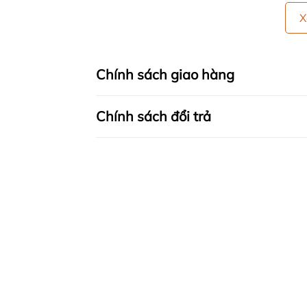
X
Chính sách giao hàng
Chính sách đổi trả
🍀 HƯỚNG DẪN SỬ DỤNG:
- GIẶT BẰNG TAY: Lộn bề trái sản phẩm l
tiếp nước tẩy lên đồ. Giặt sạch, sau đ
- GIẶT BẰNG MÁY GIẶT: Chỉnh máy ở mứ
Ngâm sản phẩm trong khoảng thời gian
bị nhàu)
- CÁCH PHƠI: Dùng tay vỗ nhẹ vào sản
không bị nhăn. Đồng thời tránh vắt đồ m