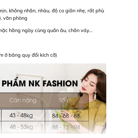
n, không nhăn, nhàu, độ co giãn nhẹ, rất phù
ở, văn phòng
ể mặc hằng ngày cùng quần âu, chân váy...
em ở bảng quy đổi kích cỡ)