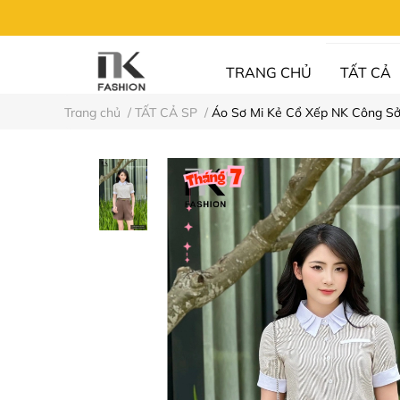
TRANG CHỦ
TẤT CẢ
Trang chủ
/
TẤT CẢ SP
/
Áo Sơ Mi Kẻ Cổ Xếp NK Công S
UN FASHION
⚡XẢ