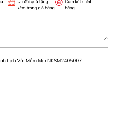
ấu
Ưu đãi quà tặng
Cam kết chính
kèm trong giỏ hàng
hãng
hanh Lịch Vải Mềm Mịn NKSM2405007