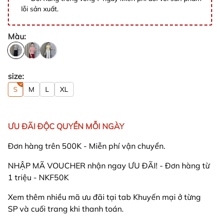
lỗi sản xuất.
Màu:
size:
S
M
L
XL
ƯU ĐÃI ĐỘC QUYỀN MỖI NGÀY
Đơn hàng trên 500K - Miễn phí vận chuyển.
NHẬP MÃ VOUCHER nhận ngay ƯU ĐÃI! - Đơn hàng từ
1 triệu - NKF50K
Xem thêm nhiều mã ưu đãi tại tab Khuyến mại ở từng
SP và cuối trang khi thanh toán.