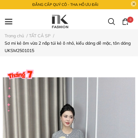
ĐẲNG CẤP QUÝ CÔ - THA HỒ ƯU ĐÃI
0
Trang chủ
/
TẤT CẢ SP
/
Sơ mi kẻ ôm vừa 2 nắp túi kẻ ô nhỏ, kiểu dáng dễ mặc, tôn dáng
UKSM2501015