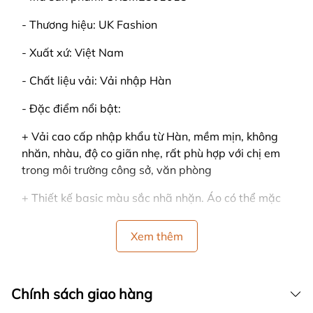
- Thương hiệu: UK Fashion
- Xuất xứ: Việt Nam
- Chất liệu vải: Vải nhập Hàn
- Đặc điểm nổi bật:
+ Vải cao cấp nhập khẩu từ Hàn, mềm mịn, không
nhăn, nhàu, độ co giãn nhẹ, rất phù hợp với chị em
trong môi trường công sở, văn phòng
+ Thiết kế basic màu sắc nhã nhặn. Áo có thể mặc
hằng ngày cùng quần âu, chân váy...
Xem thêm
- Màu sắc: Đen, Đỏ, Vàng
- Size: S, M, L, XL (Chi tiết quý khách xem ở bảng
quy đổi kích cỡ)
Chính sách giao hàng