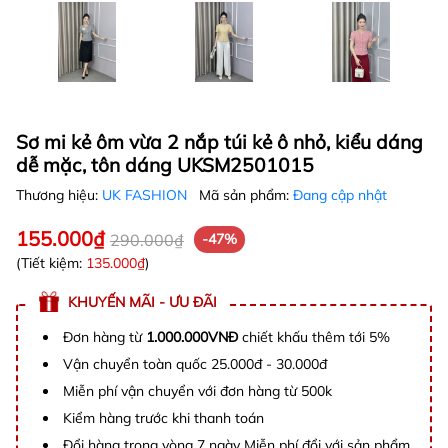
Sơ mi kẻ ôm vừa 2 nắp túi kẻ ô nhỏ, kiểu dáng
dễ mặc, tôn dáng UKSM2501015
Thương hiệu:
UK FASHION
Mã sản phẩm:
Đang cập nhật
155.000₫
290.000₫
-47%
(Tiết kiệm:
135.000₫
)
KHUYẾN MÃI - ƯU ĐÃI
Đơn hàng từ
1.000.000VNĐ
chiết khấu thêm tới 5%
Vận chuyển toàn quốc 25.000đ - 30.000đ
Miễn phí vận chuyển với đơn hàng từ 500k
Kiểm hàng trước khi thanh toán
Đổi hàng trong vòng 7 ngày Miễn phí đổi với sản phẩm