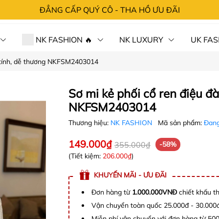
ĐẲNG CẤP QUÝ CÔ - THA HỒ ƯU ĐÃI
NK FASHION 🔥
NK LUXURY
UK FAS
ữ tính, dễ thương NKFSM2403014
 HÀNG⚡SỐC
CHÍNH SÁCH
TRA ĐƠN
LIÊN 
Sơ mi kẻ phối cổ ren điệu đà
NKFSM2403014
Thương hiệu:
NK FASHION
Mã sản phẩm:
Đang
149.000₫
355.000₫
-58%
(Tiết kiệm:
206.000₫
)
KHUYẾN MÃI - ƯU ĐÃI
Đơn hàng từ
1.000.000VNĐ
chiết khấu t
Vận chuyển toàn quốc 25.000đ - 30.000
Miễn phí vận chuyển với đơn hàng từ 50