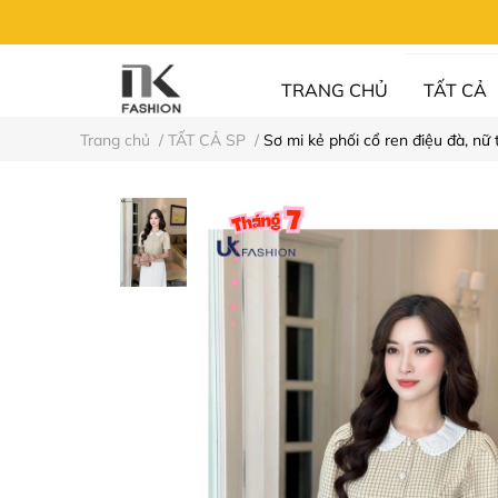
TRANG CHỦ
TẤT CẢ
Trang chủ
/
TẤT CẢ SP
/
Sơ mi kẻ phối cổ ren điệu đà, n
UN FASHION
⚡XẢ