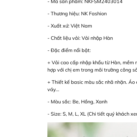
- Mã sản phẩm: NKFSM2403014
- Thương hiệu: NK Fashion
- Xuất xứ: Việt Nam
- Chất liệu vải: Vải nhập Hàn
- Đặc điểm nổi bật:
+ Vải cao cấp nhập khẩu từ Hàn, mềm mị
hợp với chị em trong môi trường công s
+ Thiết kế basic màu sắc nhã nhặn. Áo
váy...
- Màu sắc: Be, Hồng, Xanh
- Size: S, M, L, XL (Chi tiết quý khách x