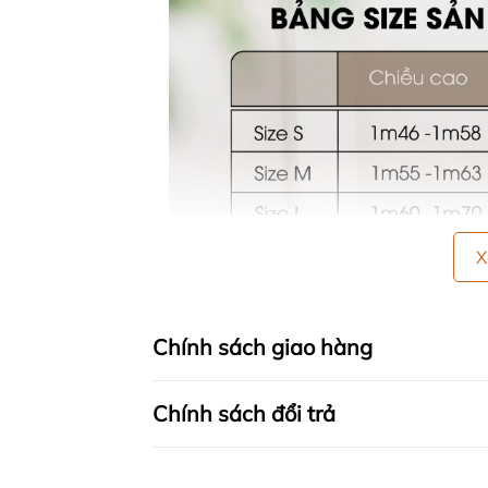
X
Chính sách giao hàng
Chính sách đổi trả
🍒 HƯỚNG DẪN SỬ DỤNG:
- GIẶT BẰNG TAY: Lộn bề trái sản phẩm l