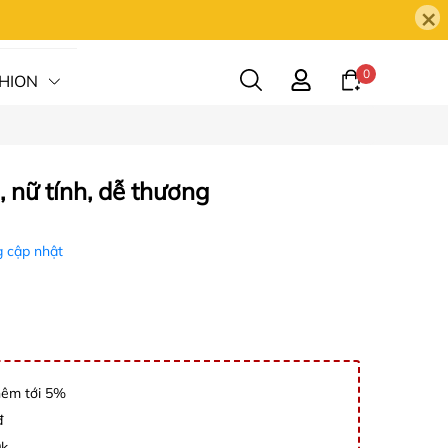
×
0
HION
HỆ
, nữ tính, dễ thương
 cập nhật
hêm tới 5%
đ
0k