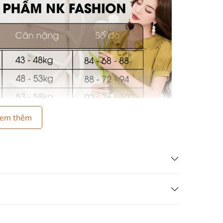
em thêm
ại, rồi dùng tay vò từ từ. Tránh không để trực