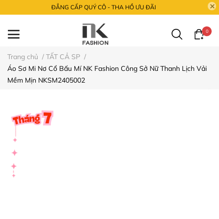
ĐẲNG CẤP QUÝ CÔ - THA HỒ ƯU ĐÃI
0
Trang chủ
/
TẤT CẢ SP
/
Áo Sơ Mi Nơ Cổ Bấu Mí NK Fashion Công Sở Nữ Thanh Lịch Vải
Mềm Mịn NKSM2405002