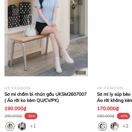
vải khi giặt.
🍀 CHÍNH SÁCH CỦA SHOP
- Hỗ trợ tư vấn 24/7
- CAM KẾT TRỰC TIẾP SẢN XUẤT - BÁN HÀNG GIÁ
GỐC
- HÀNG LỖI ĐỔI TRẢ 1 ĐỔI 1 TRONG VÒNG 7
NGÀY
+ Khách hàng được đổi size, đổi màu trong 7 ngày
kể từ ngày nhận hàng, điều kiện sản phẩm còn
UK FASHION
UK FASHION
nguyên tem, mác của công ty và chưa qua sử dụng.
Sơ mi chấm bi nhún gấu UKSM2607007
Sơ mi ly súp bè
( Áo rời ko kèm QU/CV/PK)
Áo rời không kè
+ Đối với sản phẩm thanh lý trên 50% (hàng xả),
190.000₫
170.000₫
công ty không hỗ trợ đổi trả dưới mọi hình thức.
290.000₫
280.000₫
-35%
-40%
- Giao hàng trên toàn quốc, nhận hàng trả tiền
+1
+2