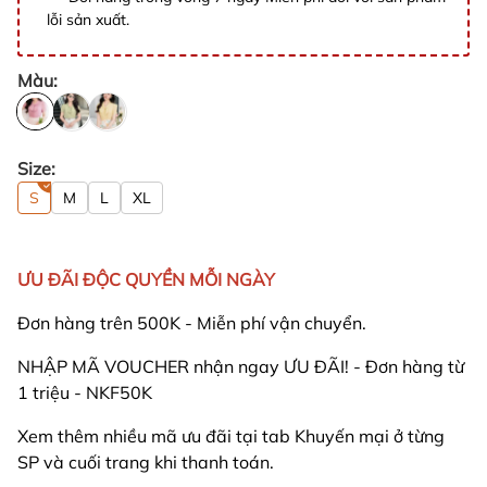
lỗi sản xuất.
Màu:
Size:
S
M
L
XL
ƯU ĐÃI ĐỘC QUYỀN MỖI NGÀY
Đơn hàng trên 500K - Miễn phí vận chuyển.
NHẬP MÃ VOUCHER nhận ngay ƯU ĐÃI! - Đơn hàng từ
1 triệu - NKF50K
Xem thêm nhiều mã ưu đãi tại tab Khuyến mại ở từng
SP và cuối trang khi thanh toán.