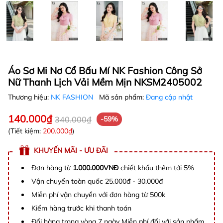
Áo Sơ Mi Nơ Cổ Bấu Mí NK Fashion Công Sở
Nữ Thanh Lịch Vải Mềm Mịn NKSM2405002
Thương hiệu:
NK FASHION
Mã sản phẩm:
Đang cập nhật
140.000₫
340.000₫
-59%
(Tiết kiệm:
200.000₫
)
KHUYẾN MÃI - ƯU ĐÃI
Đơn hàng từ
1.000.000VNĐ
chiết khấu thêm tới 5%
Vận chuyển toàn quốc 25.000đ - 30.000đ
Miễn phí vận chuyển với đơn hàng từ 500k
Kiểm hàng trước khi thanh toán
Đổi hàng trong vòng 7 ngày Miễn phí đổi với sản phẩm