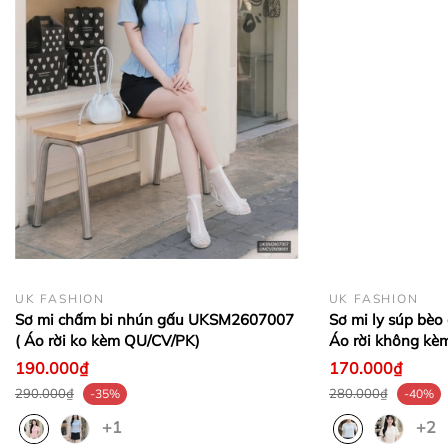
- Hỗ trợ tư vấn 24/7
- CAM KẾT TRỰC TIẾP SẢN XUẤT - BÁN HÀNG GIÁ
GỐC
- HÀNG LỖI ĐỔI TRẢ 1 ĐỔI 1 TRONG VÒNG 7
NGÀY
+ Khách hàng được đổi size, đổi màu trong 7 ngày
kể từ ngày nhận hàng, điều kiện sản phẩm còn
nguyên tem, mác của công ty và chưa qua sử dụng.
+ Đối với sản phẩm thanh lý trên 50% (hàng xả),
UK FASHION
UK FASHION
công ty không hỗ trợ đổi trả dưới mọi hình thức.
Sơ mi chấm bi nhún gấu UKSM2607007
Sơ mi ly súp bè
( Áo rời ko kèm QU/CV/PK)
Áo rời không kè
- Giao hàng trên toàn quốc, nhận hàng trả tiền
190.000₫
170.000₫
290.000₫
280.000₫
-35%
-40%
+1
+2