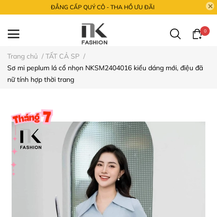
ĐẲNG CẤP QUÝ CÔ - THA HỒ ƯU ĐÃI
0
Trang chủ
/
TẤT CẢ SP
/
Sơ mi peplum lá cổ nhọn NKSM2404016 kiểu dáng mới, điệu đã
nữ tính hợp thời trang