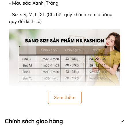
- Màu sắc: Xanh, Trắng
- Size: S, M, L, XL (Chi tiết quý khách xem ở bảng
quy đổi kích cỡ)
Xem thêm
🍀 HƯỚNG DẪN SỬ DỤNG:
Chính sách giao hàng
- GIẶT BẰNG TAY: Lộn bề trái sản phẩm lại, rồi