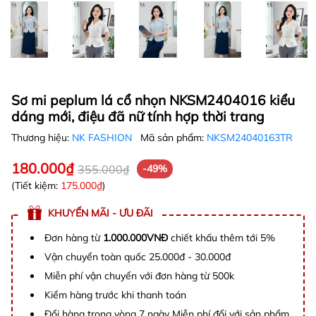
Sơ mi peplum lá cổ nhọn NKSM2404016 kiểu
dáng mới, điệu đã nữ tính hợp thời trang
Thương hiệu:
NK FASHION
Mã sản phẩm:
NKSM24040163TR
180.000₫
355.000₫
-49%
(Tiết kiệm:
175.000₫
)
KHUYẾN MÃI - ƯU ĐÃI
Đơn hàng từ
1.000.000VNĐ
chiết khấu thêm tới 5%
Vận chuyển toàn quốc 25.000đ - 30.000đ
Miễn phí vận chuyển với đơn hàng từ 500k
Kiểm hàng trước khi thanh toán
Đổi hàng trong vòng 7 ngày Miễn phí đổi với sản phẩm