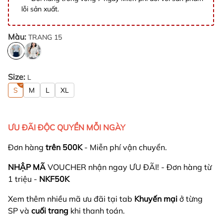
lỗi sản xuất.
Màu:
TRANG 15
Size:
L
S
M
L
XL
ƯU ĐÃI ĐỘC QUYỀN MỖI NGÀY
Đơn hàng
trên 500K
- Miễn phí vận chuyển.
NHẬP MÃ
VOUCHER nhận ngay ƯU ĐÃI! - Đơn hàng từ
1 triệu -
NKF50K
Xem thêm nhiều mã ưu đãi tại tab
Khuyến mại
ở từng
SP và
cuối trang
khi thanh toán.