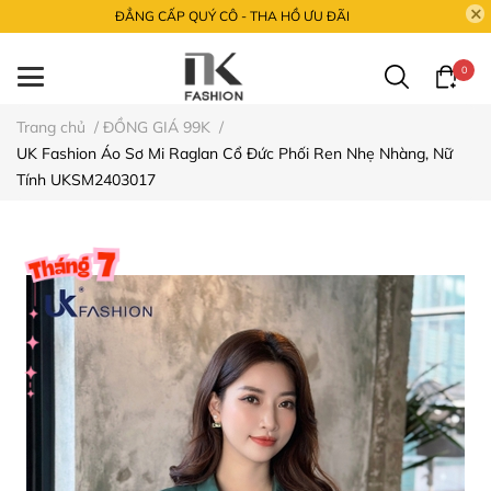
ĐẲNG CẤP QUÝ CÔ - THA HỒ ƯU ĐÃI
0
Trang chủ
/
ĐỒNG GIÁ 99K
/
UK Fashion Áo Sơ Mi Raglan Cổ Đức Phối Ren Nhẹ Nhàng, Nữ
Tính UKSM2403017