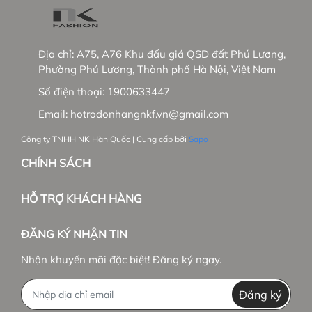
🍒 THÔNG TIN SẢN PHẨM:
- Mã sản phẩm: UKSM2403017
Địa chỉ:
A75, A76 Khu đấu giá QSD đất Phú Lương,
- Thương hiệu: UK Fashion
Phường Phú Lương, Thành phố Hà Nội, Việt Nam
Số điện thoại:
1900633447
- Xuất xứ: Việt Nam
Email:
hotrodonhangnkf.vn@gmail.com
- Chất liệu vải: Vải Hàn KO - 211540
Công ty TNHH NK Hàn Quốc | Cung cấp bởi
Sapo
- Đặc điểm nổi bật:
CHÍNH SÁCH
+ Áo sơ mi nữ chất liệu nhập Hàn cao cấp, mềm
mịn, đứng form, co giãn nhẹ
HỖ TRỢ KHÁCH HÀNG
+ Áo thiết kế cổ chữ V, tay lỡ thêm phần nhún eo tôn
ĐĂNG KÝ NHẬN TIN
dáng, độc đáo. Áo sơ mi có màu sắc nhã nhặn rất
phù hợp với chị em trong môi trường công sở, văn
Nhận khuyến mãi đặc biệt! Đăng ký ngay.
phòng
Đăng ký
+ Thiết kế phối bọc hoa eo độc đáo