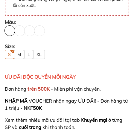
lỗi sản xuất.
Màu:
Size:
S
M
L
XL
ƯU ĐÃI ĐỘC QUYỀN MỖI NGÀY
Đơn hàng
trên 500K
- Miễn phí vận chuyển.
NHẬP MÃ
VOUCHER nhận ngay ƯU ĐÃI! - Đơn hàng từ
1 triệu -
NKF50K
Xem thêm nhiều mã ưu đãi tại tab
Khuyến mại
ở từng
SP và
cuối trang
khi thanh toán.