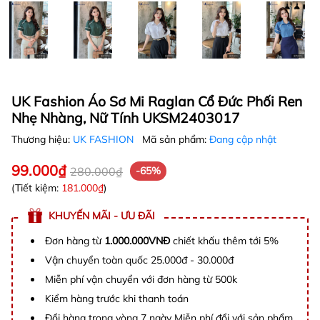
UK Fashion Áo Sơ Mi Raglan Cổ Đức Phối Ren
Nhẹ Nhàng, Nữ Tính UKSM2403017
Thương hiệu:
UK FASHION
Mã sản phẩm:
Đang cập nhật
99.000₫
280.000₫
-65%
(Tiết kiệm:
181.000₫
)
KHUYẾN MÃI - ƯU ĐÃI
Đơn hàng từ
1.000.000VNĐ
chiết khấu thêm tới 5%
Vận chuyển toàn quốc 25.000đ - 30.000đ
Miễn phí vận chuyển với đơn hàng từ 500k
Kiểm hàng trước khi thanh toán
Đổi hàng trong vòng 7 ngày Miễn phí đổi với sản phẩm