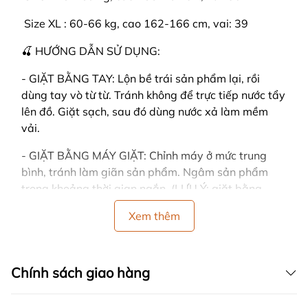
️ Size XL : 60-66 kg, cao 162-166 cm, vai: 39
🍒 HƯỚNG DẪN SỬ DỤNG:
- GIẶT BẰNG TAY: Lộn bề trái sản phẩm lại, rồi
dùng tay vò từ từ. Tránh không để trực tiếp nước tẩy
lên đồ. Giặt sạch, sau đó dùng nước xả làm mềm
vải.
- GIẶT BẰNG MÁY GIẶT: Chỉnh máy ở mức trung
bình, tránh làm giãn sản phẩm. Ngâm sản phẩm
trong khoảng thời gian ngắn. (LƯU Ý: giặt bằng
máy dễ làm cho đồ bị nhàu)
Xem thêm
- CÁCH PHƠI: Dùng tay vỗ nhẹ vào sản phẩm sau
khi giặt, sản phẩm sẽ nhanh khô và không bị nhăn.
Đồng thời tránh vắt đồ mạnh tay, vải sẽ bị nhăn.
Chính sách giao hàng
- Nên phơi ở nơi có nhiều gió, trải thẳng khi phơi và