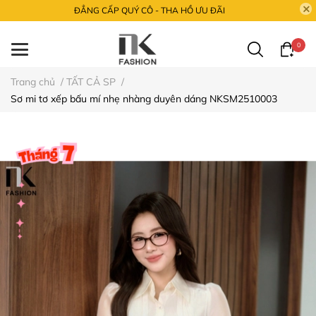
ĐẲNG CẤP QUÝ CÔ - THA HỒ ƯU ĐÃI
0
Trang chủ
/
TẤT CẢ SP
/
Sơ mi tơ xếp bấu mí nhẹ nhàng duyên dáng NKSM2510003