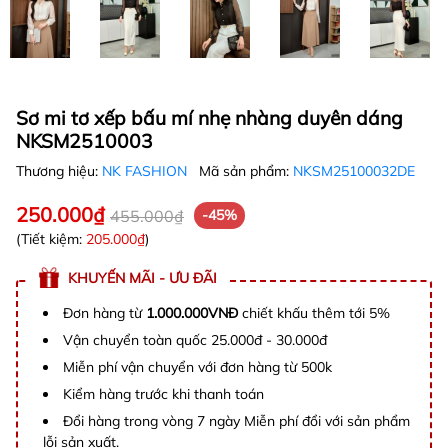
Sơ mi tơ xếp bấu mí nhẹ nhàng duyên dáng
NKSM2510003
Thương hiệu:
NK FASHION
Mã sản phẩm:
NKSM25100032DE
250.000₫
455.000₫
-45%
(Tiết kiệm:
205.000₫
)
KHUYẾN MÃI - ƯU ĐÃI
Đơn hàng từ
1.000.000VNĐ
chiết khấu thêm tới 5%
Vận chuyển toàn quốc 25.000đ - 30.000đ
Miễn phí vận chuyển với đơn hàng từ 500k
Kiểm hàng trước khi thanh toán
Đổi hàng trong vòng 7 ngày Miễn phí đổi với sản phẩm
lỗi sản xuất.