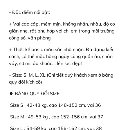
- Đặc điểm nổi bật:
+ Vải cao cấp, mềm mịn, không nhăn, nhàu, độ co
giãn nhẹ, rất phù hợp với chị em trong môi trường
công sở, văn phòng
+ Thiết kế basic màu sắc nhã nhặn. Đa dạng kiểu
cách, có thể mặc hằng ngày cùng quần âu, chân
váy, sơ mi, áo khoác... lên set đẹp!
- Size: S, M, L, XL (Chi tiết quý khách xem ở bảng
quy đổi kích cỡ)
🍀 BẢNG QUY ĐỔI SIZE
️ Size S : 42-48 kg, cao 148-152 cm, vai 36
️ Size M : 49-53 kg , cao 152-156 cm, vai 37
️ Size L : 54-59 kg, cao 156-162 cm, vai: 38