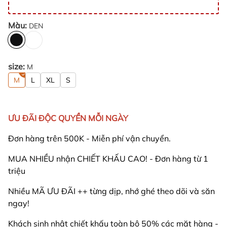
Màu:
DEN
size:
M
M
L
XL
S
ƯU ĐÃI ĐỘC QUYỀN MỖI NGÀY
Đơn hàng trên 500K - Miễn phí vận chuyển.
MUA NHIỀU nhận CHIẾT KHẤU CAO! - Đơn hàng từ 1
triệu
Nhiều MÃ ƯU ĐÃI ++ từng dịp, nhớ ghé theo dõi và săn
ngay!
Khách sinh nhật chiết khấu toàn bộ 50% các mặt hàng -