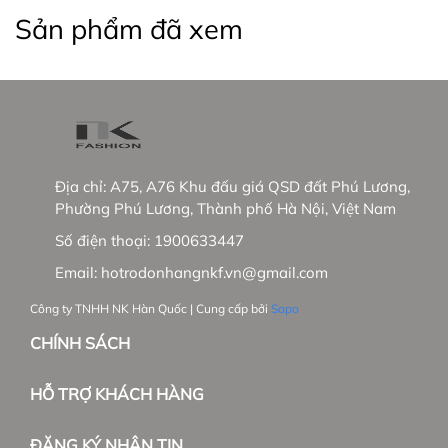
+ NK sẽ phủ sóng các showrooms trong nước
Sản phẩm đã xem
+ Phát triển thêm dòng hàng cao cấp tại trường
Việt Nam và mở rộng thị trường Hàn Quốc.
_____________________________________________
#thoitrangnu #NKFashion #somicongso #aosomi
#somingantay #somicongso #aococtaynu
Địa chỉ:
A75, A76 Khu đấu giá QSD đất Phú Lương,
#somicoctay #sominutrang #sominungantay
Phường Phú Lương, Thành phố Hà Nội, Việt Nam
#sominucongso #aosomivaihanquoc
Số điện thoại:
1900633447
#aosomicaocap #aomoi #aosomink #sominugiare
#sominuhanquoc #somitayngan #somiunisex
Email:
hotrodonhangnkf.vn@gmail.com
#somibasic #aosomi #somikieu #somigiare
Công ty TNHH NK Hàn Quốc | Cung cấp bởi
Sapo
#somicoctaynu #somidep #sominudep
#somitayngan #somitrang #somiformrong
CHÍNH SÁCH
#damvay #quanau #ao khoac #vest #Balazer
HỖ TRỢ KHÁCH HÀNG
ĐĂNG KÝ NHẬN TIN