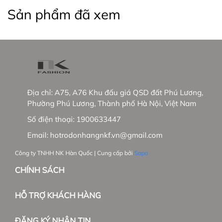
+ NK sẽ phủ sóng các showrooms trong nước
Sản phẩm đã xem
+ Phát triển thêm dòng hàng cao cấp tại trường
Việt Nam và mở rộng thị trường Hàn Quốc.
_____________________________________________
#thoitrangnu #NKFashion #somicongso #aosomi
#somingantay #somicongso #aococtaynu
Địa chỉ:
A75, A76 Khu đấu giá QSD đất Phú Lương,
#somicoctay #sominutrang #sominungantay
Phường Phú Lương, Thành phố Hà Nội, Việt Nam
#sominucongso #aosomivaihanquoc
Số điện thoại:
1900633447
#aosomicaocap #aomoi #aosomink #sominugiare
#sominuhanquoc #somitayngan #somiunisex
Email:
hotrodonhangnkf.vn@gmail.com
#somibasic #aosomi #somikieu #somigiare
Công ty TNHH NK Hàn Quốc | Cung cấp bởi
Sapo
#somicoctaynu #somidep #sominudep
#somitayngan #somitrang #somiformrong
CHÍNH SÁCH
#damvay #quanau #ao khoac #vest #Balazer
HỖ TRỢ KHÁCH HÀNG
ĐĂNG KÝ NHẬN TIN