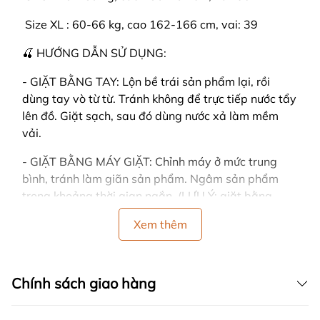
️ Size XL : 60-66 kg, cao 162-166 cm, vai: 39
🍒 HƯỚNG DẪN SỬ DỤNG:
- GIẶT BẰNG TAY: Lộn bề trái sản phẩm lại, rồi
dùng tay vò từ từ. Tránh không để trực tiếp nước tẩy
lên đồ. Giặt sạch, sau đó dùng nước xả làm mềm
vải.
- GIẶT BẰNG MÁY GIẶT: Chỉnh máy ở mức trung
bình, tránh làm giãn sản phẩm. Ngâm sản phẩm
trong khoảng thời gian ngắn. (LƯU Ý: giặt bằng
máy dễ làm cho đồ bị nhàu)
Xem thêm
- CÁCH PHƠI: Dùng tay vỗ nhẹ vào sản phẩm sau
khi giặt, sản phẩm sẽ nhanh khô và không bị nhăn.
Đồng thời tránh vắt đồ mạnh tay, vải sẽ bị nhăn.
Chính sách giao hàng
- Nên phơi ở nơi có nhiều gió, trải thẳng khi phơi và