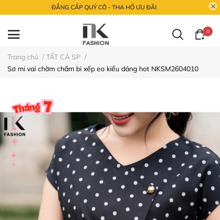
ĐẲNG CẤP QUÝ CÔ - THA HỒ ƯU ĐÃI
0
Trang chủ
/
TẤT CẢ SP
/
Sơ mi vai chờm chấm bi xếp eo kiểu dáng hot NKSM2604010