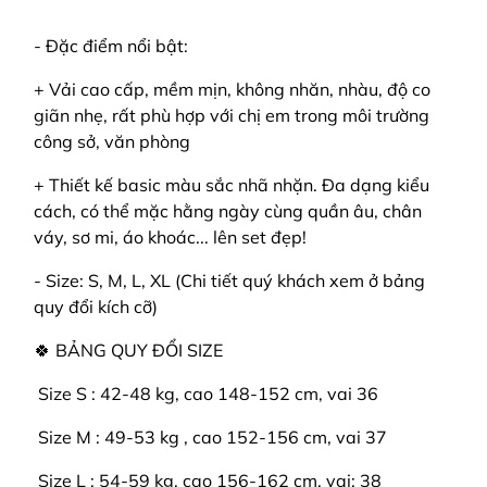
- Đặc điểm nổi bật:
+ Vải cao cấp, mềm mịn, không nhăn, nhàu, độ co
giãn nhẹ, rất phù hợp với chị em trong môi trường
công sở, văn phòng
+ Thiết kế basic màu sắc nhã nhặn. Đa dạng kiểu
cách, có thể mặc hằng ngày cùng quần âu, chân
váy, sơ mi, áo khoác... lên set đẹp!
- Size: S, M, L, XL (Chi tiết quý khách xem ở bảng
quy đổi kích cỡ)
🍀 BẢNG QUY ĐỔI SIZE
️ Size S : 42-48 kg, cao 148-152 cm, vai 36
️ Size M : 49-53 kg , cao 152-156 cm, vai 37
️ Size L : 54-59 kg, cao 156-162 cm, vai: 38