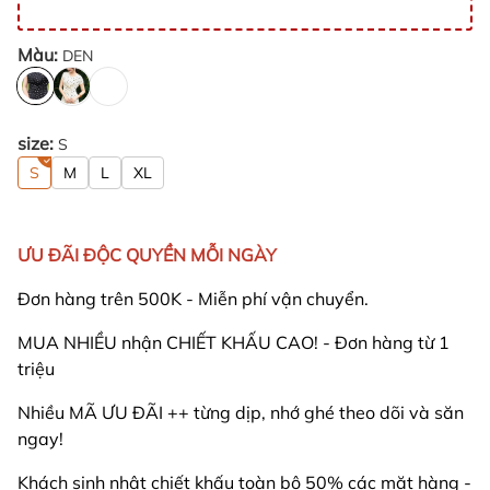
Màu:
DEN
size:
S
S
M
L
XL
ƯU ĐÃI ĐỘC QUYỀN MỖI NGÀY
Đơn hàng trên 500K - Miễn phí vận chuyển.
MUA NHIỀU nhận CHIẾT KHẤU CAO! - Đơn hàng từ 1
triệu
Nhiều MÃ ƯU ĐÃI ++ từng dịp, nhớ ghé theo dõi và săn
ngay!
Khách sinh nhật chiết khấu toàn bộ 50% các mặt hàng -