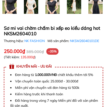
Sơ mi vai chờm chấm bi xếp eo kiểu dáng hot
NKSM2604010
Thương hiệu:
NK FASHION
Mã sản phẩm:
NKSM26040101DE
250.000₫
385.000₫
-35%
(Tiết kiệm:
135.000₫
)
KHUYẾN MÃI - ƯU ĐÃI
Đơn hàng từ
1.000.000VNĐ
chiết khấu thêm tới 5%
Vận chuyển toàn quốc 25.000đ - 30.000đ
Miễn phí vận chuyển với đơn hàng từ 500k
Kiểm hàng trước khi thanh toán
Đổi hàng trong vòng 7 ngày Miễn phí đổi với sản phẩm
lỗi sản xuất.