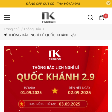
ĐẲNG CẤP QUÝ CÔ - THA HỒ ƯU ĐÃI
0
Trang chủ
/
Thông Báo
/
📢 THÔNG BÁO NGHỈ LỄ QUỐC KHÁNH 2/9