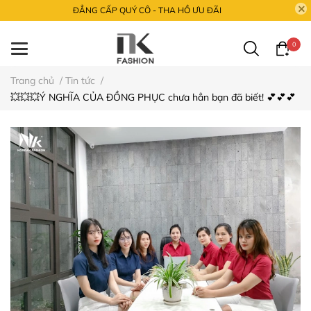
ĐẲNG CẤP QUÝ CÔ - THA HỒ ƯU ĐÃI
0
Trang chủ
/
Tin tức
/
💥💥💥Ý NGHĨA CỦA ĐỒNG PHỤC chưa hẳn bạn đã biết! 💕💕💕