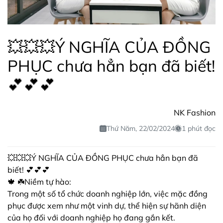
💥💥💥Ý NGHĨA CỦA ĐỒNG
PHỤC chưa hẳn bạn đã biết!
💕💕💕
NK Fashion
Thứ Năm, 22/02/2024
1 phút đọc
💥💥💥Ý NGHĨA CỦA ĐỒNG PHỤC chưa hẳn bạn đã
biết! 💕💕💕
🍁 ☘️Niềm tự hào:
Trong một số tổ chức doanh nghiệp lớn, việc mặc đồng
phục được xem như một vinh dự, thể hiện sự hãnh diện
của họ đối với doanh nghiệp họ đang gắn kết.