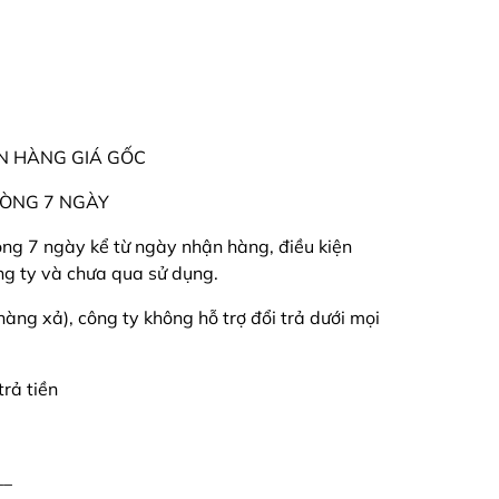
ÁN HÀNG GIÁ GỐC
 VÒNG 7 NGÀY
ong 7 ngày kể từ ngày nhận hàng, điều kiện
g ty và chưa qua sử dụng.
àng xả), công ty không hỗ trợ đổi trả dưới mọi
rả tiền
__