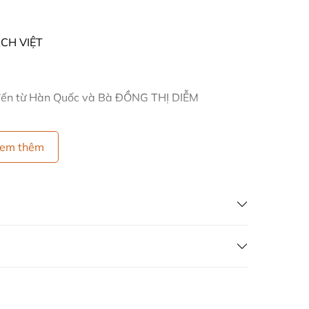
CH VIỆT
đến từ Hàn Quốc và Bà ĐỒNG THỊ DIỄM
 có:
em thêm
 nước
ại trường Việt Nam và mở rộng thị trường Hàn