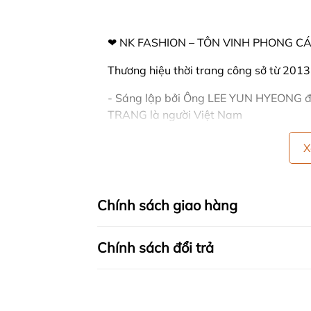
❤ NK FASHION – TÔN VINH PHONG CÁ
Thương hiệu thời trang công sở từ 2013
- Sáng lập bởi Ông LEE YUN HYEONG 
TRANG là người Việt Nam
- Sau gần 11 năm hoạt động công ty đã
X
+ 15 showrooms trên toàn quốc
+ Hơn 30 đại lí phân phối độc quyền
Chính sách giao hàng
- Tầm nhìn chiến lược trong tương lai:
Chính sách đổi trả
+ NK sẽ phủ sóng các showrooms trong
+ Phát triển thêm dòng hàng cao cấp t
Quốc.