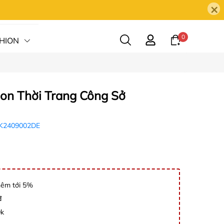
×
0
HION
HỆ
on Thời Trang Công Sở
K2409002DE
hêm tới 5%
đ
0k