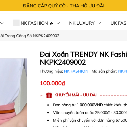
ĐẲNG CẤP QUÝ CÔ - THA HỒ ƯU ĐÃI
NK FASHION 🔥
NK LUXURY
UK FAS
hời Trang Công Sở NKPK2409002
 HÀNG⚡SỐC
CHÍNH SÁCH
TRA ĐƠN
LIÊN 
Đai Xoắn TRENDY NK Fashi
NKPK2409002
Thương hiệu:
NK FASHION
Mã sản phẩm:
NKP
100.000₫
KHUYẾN MÃI - ƯU ĐÃI
Đơn hàng từ
1.000.000VNĐ
chiết khấu t
Vận chuyển toàn quốc 25.000đ - 30.000
Miễn phí vận chuyển với đơn hàng từ 50