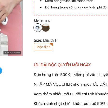
Kiểm hàng trước khi thanh toán
Đổi hàng trong vòng 7 ngày Miễn phí đổi 
Màu:
DEN
Size:
Mặc định
Mặc định
ƯU ĐÃI ĐỘC QUYỀN MỖI NGÀY
Đơn hàng trên 500K - Miễn phí vận chuyể
NHẬP MÃ VOUCHER nhận ngay ƯU ĐÃI! - 
Xem thêm nhiều mã ưu đãi tại tab Khuyến 
Khách sinh nhật chiết khấu toàn bộ 50% 