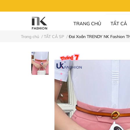
TRANG CHỦ
TẤT CẢ
Trang chủ
/
TẤT CẢ SP
/
Đai Xoắn TRENDY NK Fashion T
UN FASHION
⚡XẢ