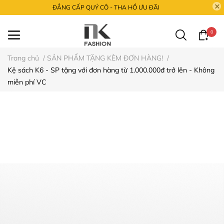
ĐẲNG CẤP QUÝ CÔ - THA HỒ ƯU ĐÃI
0
Trang chủ
/
SẢN PHẨM TẶNG KÈM ĐƠN HÀNG!
/
Kệ sách K6 - SP tặng với đơn hàng từ 1.000.000đ trở lên - Không
miễn phí VC