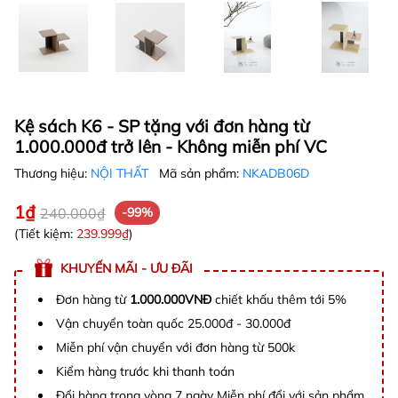
Kệ sách K6 - SP tặng với đơn hàng từ
1.000.000đ trở lên - Không miễn phí VC
Thương hiệu:
NỘI THẤT
Mã sản phẩm:
NKADB06D
1₫
240.000₫
-99%
(Tiết kiệm:
239.999₫
)
KHUYẾN MÃI - ƯU ĐÃI
Đơn hàng từ
1.000.000VNĐ
chiết khấu thêm tới 5%
Vận chuyển toàn quốc 25.000đ - 30.000đ
Miễn phí vận chuyển với đơn hàng từ 500k
Kiểm hàng trước khi thanh toán
Đổi hàng trong vòng 7 ngày Miễn phí đổi với sản phẩm