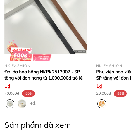
NK FASHION
NK FASHION
Đai da hoa hồng NKPK2512002 - SP
Phụ kiện hoa xi
tặng với đơn hàng từ 1.000.000đ trở lên
SP tặng với đơn 
- Miễn phí VC
lên - Miễn phí VC
1₫
1₫
70.000₫
20.000₫
-99%
-99%
+1
Sản phẩm đã xem