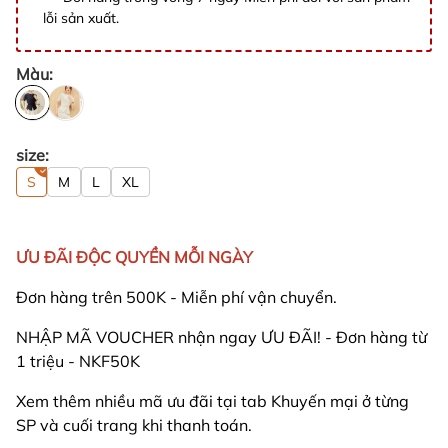
lỗi sản xuất.
Màu:
size:
S
M
L
XL
ƯU ĐÃI ĐỘC QUYỀN MỖI NGÀY
Đơn hàng trên 500K - Miễn phí vận chuyển.
NHẬP MÃ VOUCHER nhận ngay ƯU ĐÃI! - Đơn hàng từ
1 triệu - NKF50K
Xem thêm nhiều mã ưu đãi tại tab Khuyến mại ở từng
SP và cuối trang khi thanh toán.