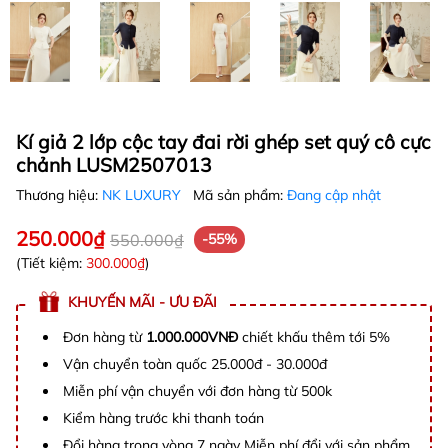
Kí giả 2 lớp cộc tay đai rời ghép set quý cô cực
chảnh LUSM2507013
Thương hiệu:
NK LUXURY
Mã sản phẩm:
Đang cập nhật
250.000₫
550.000₫
-55%
(Tiết kiệm:
300.000₫
)
KHUYẾN MÃI - ƯU ĐÃI
Đơn hàng từ
1.000.000VNĐ
chiết khấu thêm tới 5%
Vận chuyển toàn quốc 25.000đ - 30.000đ
Miễn phí vận chuyển với đơn hàng từ 500k
Kiểm hàng trước khi thanh toán
Đổi hàng trong vòng 7 ngày Miễn phí đổi với sản phẩm