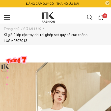
ĐẲNG CẤP QUÝ CÔ - THA HỒ ƯU ĐÃI
0
Trang chủ
/
SƠ MI LUX
/
Kí giả 2 lớp cộc tay đai rời ghép set quý cô cực chảnh
LUSM2507013