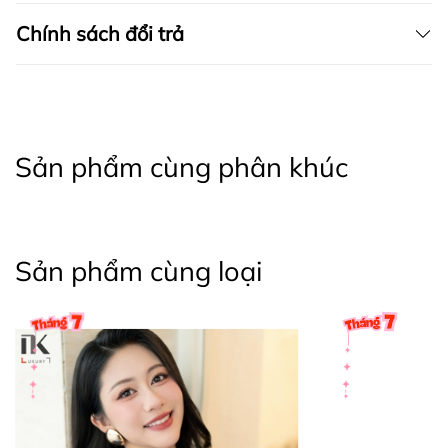
- Nên phơi ở nơi có nhiều gió, trải thẳng khi phơi và
Chính sách đổi trả
tránh nơi có ánh nắng gay gắt hoặc trực tiếp, sản
phẩm sẽ dễ bị bạc màu.
- Nên phân loại quần áo cùng màu, cùng chất liệu
vải khi giặt.
Sản phẩm cùng phân khúc
🍒 CHÍNH SÁCH CỦA SHOP
- Hỗ trợ tư vấn 24/7
Sản phẩm cùng loại
- CAM KẾT TRỰC TIẾP SẢN XUẤT - BÁN HÀNG GIÁ
GỐC
- HÀNG LỖI ĐỔI TRẢ 1 ĐỔI 1 TRONG VÒNG 7
NGÀY
+ Khách hàng được đổi size, đổi màu trong 7 ngày
kể từ ngày nhận hàng, điều kiện sản phẩm còn