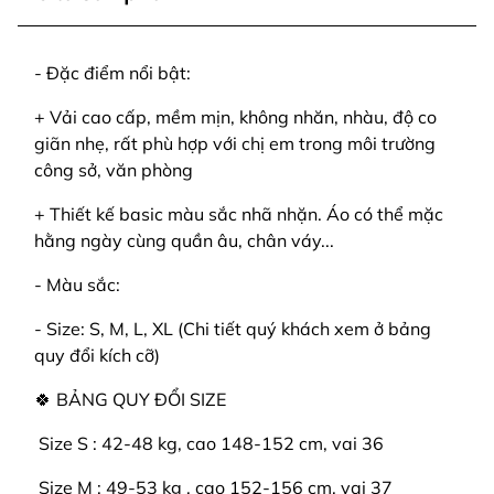
- Đặc điểm nổi bật:
+ Vải cao cấp, mềm mịn, không nhăn, nhàu, độ co
giãn nhẹ, rất phù hợp với chị em trong môi trường
công sở, văn phòng
+ Thiết kế basic màu sắc nhã nhặn. Áo có thể mặc
hằng ngày cùng quần âu, chân váy...
- Màu sắc:
- Size: S, M, L, XL (Chi tiết quý khách xem ở bảng
quy đổi kích cỡ)
🍀 BẢNG QUY ĐỔI SIZE
️ Size S : 42-48 kg, cao 148-152 cm, vai 36
️ Size M : 49-53 kg , cao 152-156 cm, vai 37