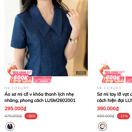
nguyên tem, mác của công ty và chưa qua sử dụng.
+ Đối với sản phẩm thanh lý trên 50% (hàng xả),
công ty không hỗ trợ đổi trả dưới mọi hình thức.
- Giao hàng trên toàn quốc, nhận hàng trả tiền
_____________________________________________
❤ NK LUXURY ❤
Thương hiệu thời trang cao cấp mới
- Sáng lập bởi Ông LEE YUN HYEONG đến từ Hàn
NK LUXURY
NK LUXURY
Quốc và Bà ĐỒNG THỊ DIỄM TRANG là người Việt
Áo sơ mi cổ v khóa thanh lịch nhẹ
Sơ mi tay lỡ vạt
Nam
nhàng, phong cách LUSM2602001
cách hiện đại 
295.000₫
390.000₫
- Sau gần 10 năm hoạt động công ty đã có:
475.000₫
490.000₫
-38%
-21%
+ 15 showrooms trên toàn quốc