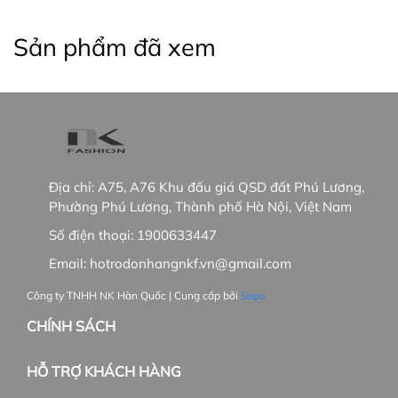
+ Hơn 30 đại lí phân phối độc quyền
- Tầm nhìn chiến lược trong tương lai:
Sản phẩm đã xem
+ NK sẽ phủ sóng các showrooms trong nước
+ Phát triển thêm dòng hàng cao cấp tại trường
Việt Nam và mở rộng thị trường Hàn Quốc.
_____________________________________________
Địa chỉ:
A75, A76 Khu đấu giá QSD đất Phú Lương,
#thoitrangnu #NKFashion #somicongso
Phường Phú Lương, Thành phố Hà Nội, Việt Nam
#thoitrangnucaocao
Số điện thoại:
1900633447
Email:
hotrodonhangnkf.vn@gmail.com
Công ty TNHH NK Hàn Quốc | Cung cấp bởi
Sapo
CHÍNH SÁCH
HỖ TRỢ KHÁCH HÀNG