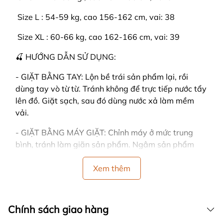
️ Size L : 54-59 kg, cao 156-162 cm, vai: 38
️ Size XL : 60-66 kg, cao 162-166 cm, vai: 39
🍒 HƯỚNG DẪN SỬ DỤNG:
- GIẶT BẰNG TAY: Lộn bề trái sản phẩm lại, rồi
dùng tay vò từ từ. Tránh không để trực tiếp nước tẩy
lên đồ. Giặt sạch, sau đó dùng nước xả làm mềm
vải.
- GIẶT BẰNG MÁY GIẶT: Chỉnh máy ở mức trung
bình, tránh làm giãn sản phẩm. Ngâm sản phẩm
trong khoảng thời gian ngắn. (LƯU Ý: giặt bằng
máy dễ làm cho đồ bị nhàu)
Xem thêm
- CÁCH PHƠI: Dùng tay vỗ nhẹ vào sản phẩm sau
khi giặt, sản phẩm sẽ nhanh khô và không bị nhăn.
Chính sách giao hàng
Đồng thời tránh vắt đồ mạnh tay, vải sẽ bị nhăn.