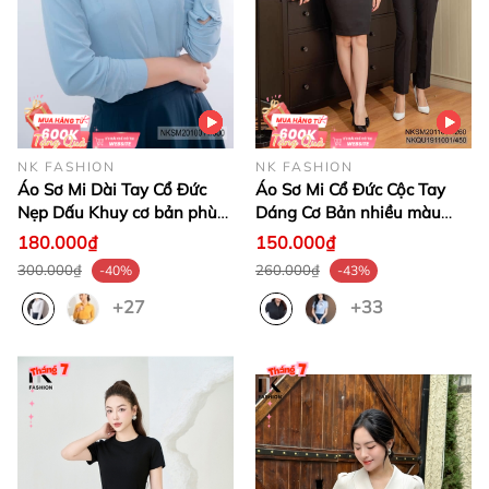
NK FASHION
NK FASHION
Áo Sơ Mi Dài Tay Cổ Đức
Áo Sơ Mi Cổ Đức Cộc Tay
Nẹp Dấu Khuy cơ bản phù
Dáng Cơ Bản nhiều màu
hợp nhiều kiểu dáng
sắc, phù hợp nhiều kiểu
180.000₫
150.000₫
NKSM2010011 ( Ko kèm
dáng NKSM2011007
300.000₫
260.000₫
-40%
-43%
QU/CV/PK)
+27
+33