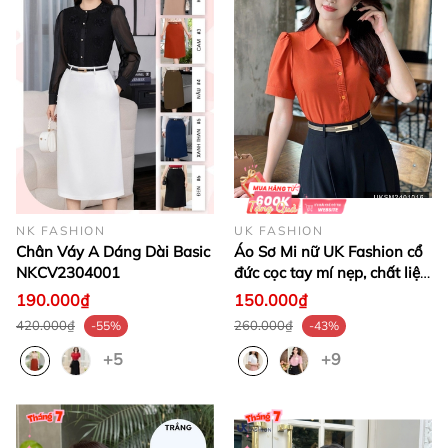
NK FASHION
UK FASHION
Chân Váy A Dáng Dài Basic
Áo Sơ Mi nữ UK Fashion cổ
NKCV2304001
đức cọc tay mí nẹp, chất liệu
lụa không nhăn
190.000₫
150.000₫
UKSM2401016
420.000₫
260.000₫
-55%
-43%
+5
+9