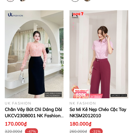
UK FASHION
NK FASHION
Chân Váy Bút Chì Dáng Dài
Sơ Mi Kẻ Nẹp Chéo Cộc Tay
UKCV2308001 NK Fashion
NKSM2012010
Công Sở Nữ Đẹp, Hack
170.000₫
180.000₫
Dáng, Trendy, Thiết Kế Hàn
320.000₫
260.000₫
-47%
-31%