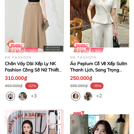
NK FASHION
NK FASHION
Chân Váy Dài Xếp Ly NK
Áo Peplum Cổ Vê Xếp Sườn
Fashion Công Sở Nữ Thiết
Thanh Lịch, Sang Trọng
Kế Basic Sang Trọng, Chất
NKSM2409009 ( Ko kèm
310.000₫
250.000₫
Liệu Vải Nhập Hàn Co Giãn,
QU/CV/PK)
450.000₫
385.000₫
-32%
-36%
Mềm Mịn NKCV2401003
+3
+2