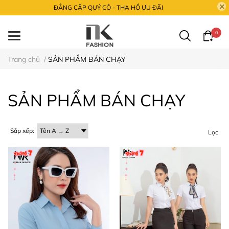
ĐẲNG CẤP QUÝ CÔ - THA HỒ ƯU ĐÃI
0
Trang chủ
/
SẢN PHẨM BÁN CHẠY
SẢN PHẨM BÁN CHẠY
Sắp xếp:
Lọc