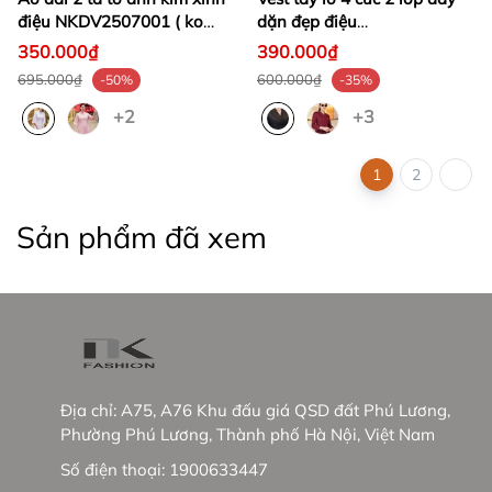
điệu NKDV2507001 ( ko
dặn đẹp điệu
kèm quần + PK)
NKAK2507001
350.000₫
390.000₫
695.000₫
600.000₫
-50%
-35%
+2
+3
1
2
Sản phẩm đã xem
Địa chỉ:
A75, A76 Khu đấu giá QSD đất Phú Lương,
Phường Phú Lương, Thành phố Hà Nội, Việt Nam
Số điện thoại:
1900633447