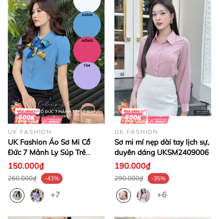
UK FASHION
UK FASHION
UK Fashion Áo Sơ Mi Cổ
Sơ mi mí nẹp dài tay lịch sự,
Đức 7 Mảnh Ly Súp Trẻ
duyên dáng UKSM2409006
Trung, Nữ Tính
150.000₫
190.000₫
UKSM2402002
260.000₫
290.000₫
-43%
-35%
+7
+6