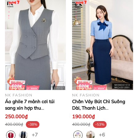
NK FASHION
NK FASHION
Áo ghile 7 mảnh cơi túi
Chân Váy Bút Chì Suông
sang xin hợp thu
Dài, Thanh Lịch
NKSM2407018
NKCV2312001
250.000₫
190.000₫
400.000₫
400.000₫
-38%
-53%
+7
+6