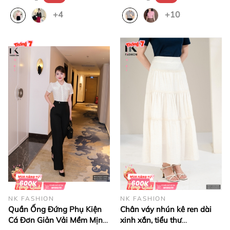
Quốc, Chất Vải Thoáng
+4
+10
NK FASHION
NK FASHION
Quần Ống Đứng Phụ Kiện
Chân váy nhún kê ren dài
Cá Đơn Giản Vải Mềm Mịn
xinh xắn, tiểu thư