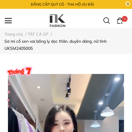
ĐẲNG CẤP QUÝ CÔ - THA HỒ ƯU ĐÃI
0
Trang chủ
/
TẤT CẢ SP
/
Sơ mi cổ sen vai bồng ly dọc thân, duyên dáng, nữ tính
UKSM2405005