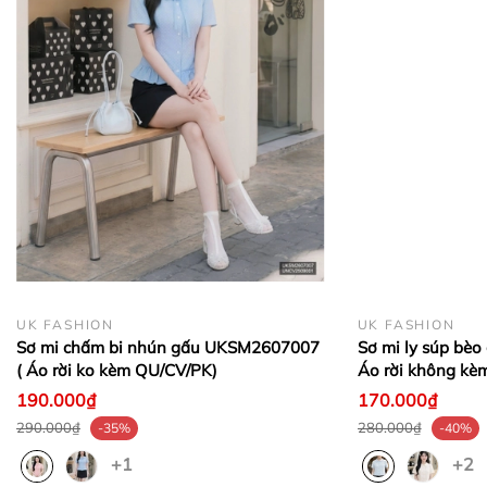
🍒 CHÍNH SÁCH CỦA SHOP
- Hỗ trợ tư vấn 24/7
- CAM KẾT TRỰC TIẾP SẢN XUẤT - BÁN HÀNG GIÁ
GỐC
- HÀNG LỖI ĐỔI TRẢ 1 ĐỔI 1 TRONG VÒNG 7
NGÀY (Theo chính sách của Shopee)
+ Khách hàng được đổi size, đổi màu trong 7 ngày
kể từ ngày nhận hàng, điều kiện sản phẩm còn
UK FASHION
UK FASHION
nguyên tem, mác của công ty và chưa qua sử dụng.
Sơ mi chấm bi nhún gấu UKSM2607007
Sơ mi ly súp bè
( Áo rời ko kèm QU/CV/PK)
Áo rời không kè
+ Đối với sản phẩm thanh lý trên 50% (hàng xả),
190.000₫
170.000₫
công ty không hỗ trợ đổi trả dưới mọi hình thức.
290.000₫
280.000₫
-35%
-40%
- Giao hàng trên toàn quốc, nhận hàng trả tiền
+1
+2