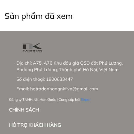
_____________________________________________
Sản phẩm đã xem
❤ NK FASHION – TÔN VINH PHONG CÁCH VIỆT
Thương hiệu thời trang công sở từ 2013
- Sáng lập bởi Ông LEE YUN HYEONG đến từ Hàn
Quốc và Bà ĐỒNG THỊ DIỄM TRANG là người Việt
Địa chỉ:
A75, A76 Khu đấu giá QSD đất Phú Lương,
Nam
Phường Phú Lương, Thành phố Hà Nội, Việt Nam
- Sau gần 10 năm hoạt động công ty đã có:
Số điện thoại:
1900633447
Email:
hotrodonhangnkf.vn@gmail.com
+ 15 showrooms trên toàn quốc
Công ty TNHH NK Hàn Quốc | Cung cấp bởi
Sapo
+ Hơn 30 đại lí phân phối độc quyền
CHÍNH SÁCH
- Tầm nhìn chiến lược trong tương lai:
HỖ TRỢ KHÁCH HÀNG
+ NK sẽ phủ sóng các showrooms trong nước