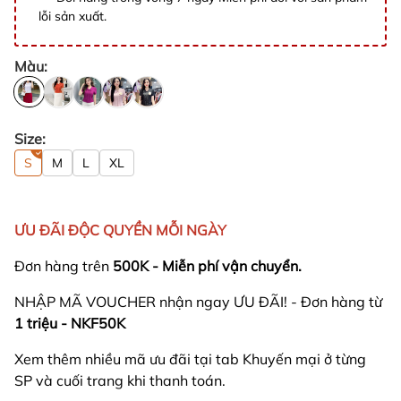
lỗi sản xuất.
Màu:
Size:
S
M
L
XL
ƯU ĐÃI ĐỘC QUYỀN MỖI NGÀY
Đơn hàng trên
500K - Miễn phí vận chuyển.
NHẬP MÃ VOUCHER nhận ngay ƯU ĐÃI! - Đơn hàng từ
1 triệu - NKF50K
Xem thêm nhiều mã ưu đãi tại tab Khuyến mại ở từng
SP và cuối trang khi thanh toán.