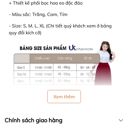
+ Thiết kế phối bọc hoa eo độc đáo
- Màu sắc: Trắng, Cam, Tím
- Size: S, M, L, XL (Chi tiết quý khách xem ở bảng
quy đổi kích cỡ)
Xem thêm
🍒 HƯỚNG DẪN SỬ DỤNG:
Chính sách giao hàng