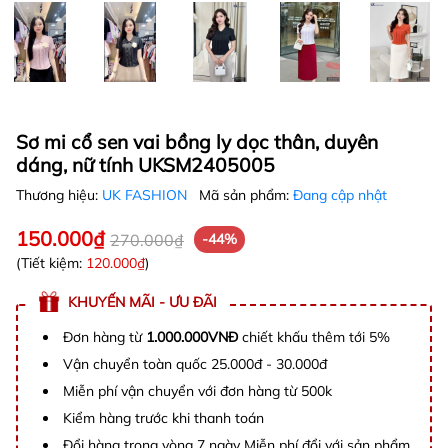
Sơ mi cổ sen vai bồng ly dọc thân, duyên
dáng, nữ tính UKSM2405005
Thương hiệu:
UK FASHION
Mã sản phẩm:
Đang cập nhật
150.000₫
270.000₫
-44%
(Tiết kiệm:
120.000₫
)
KHUYẾN MÃI - ƯU ĐÃI
Đơn hàng từ
1.000.000VNĐ
chiết khấu thêm tới 5%
Vận chuyển toàn quốc 25.000đ - 30.000đ
Miễn phí vận chuyển với đơn hàng từ 500k
Kiểm hàng trước khi thanh toán
Đổi hàng trong vòng 7 ngày Miễn phí đổi với sản phẩm