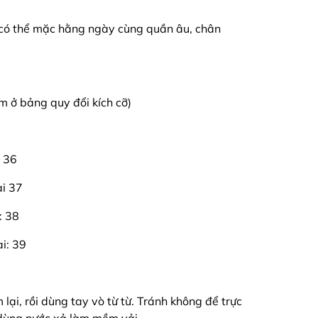
 có thể mặc hằng ngày cùng quần âu, chân
em ở bảng quy đổi kích cỡ)
i 36
ai 37
: 38
ai: 39
ại, rồi dùng tay vò từ từ. Tránh không để trực