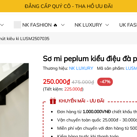
ĐẲNG CẤP QUÝ CÔ - THA HỒ ƯU ĐÃI
NK FASHION 🔥
NK LUXURY
UK FAS
chút kiêu kì LUSM2507035
 HÀNG⚡SỐC
CHÍNH SÁCH
TRA ĐƠN
LIÊN 
Sơ mi peplum kiểu điệu đà 
Thương hiệu:
NK LUXURY
Mã sản phẩm:
LUSM
250.000₫
475.000₫
-47%
(Tiết kiệm:
225.000₫
)
KHUYẾN MÃI - ƯU ĐÃI
Đơn hàng từ
1.000.000VNĐ
chiết khấu t
Vận chuyển toàn quốc 25.000đ - 30.000
Miễn phí vận chuyển với đơn hàng từ 50
Kiểm hàng trước khi thanh toán