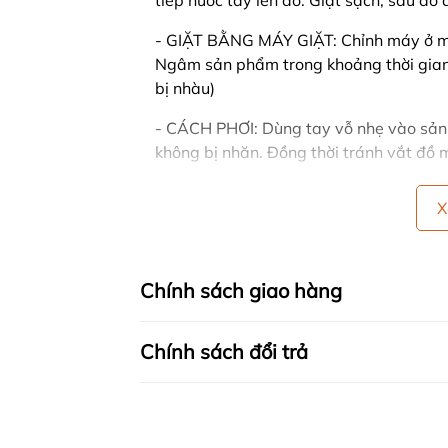
tiếp nước tẩy lên đồ. Giặt sạch, sau đ
- GIẶT BẰNG MÁY GIẶT: Chỉnh máy ở mứ
Ngâm sản phẩm trong khoảng thời gian
bị nhàu)
- CÁCH PHƠI: Dùng tay vỗ nhẹ vào sản
không bị nhăn. Đồng thời tránh vắt đồ m
- Nên phơi ở nơi có nhiều gió, trải thẳn
X
hoặc trực tiếp, sản phẩm sẽ dễ bị bạc 
- Nên phân loại quần áo cùng màu, cùng 
Chính sách giao hàng
🍒 CHÍNH SÁCH CỦA SHOP
Chính sách đổi trả
- Hỗ trợ tư vấn 24/7
- CAM KẾT TRỰC TIẾP SẢN XUẤT - B