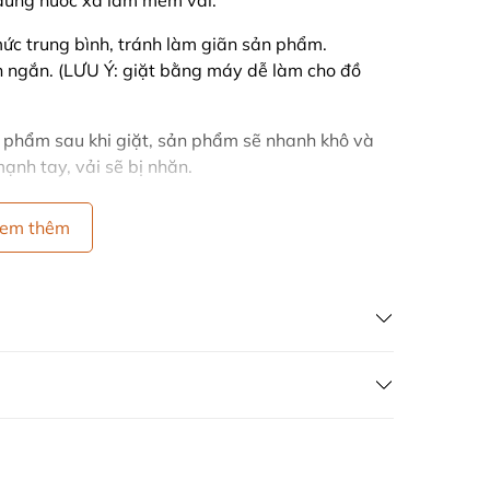
ó dùng nước xả làm mềm vải.
c trung bình, tránh làm giãn sản phẩm.
 ngắn. (LƯU Ý: giặt bằng máy dễ làm cho đồ
 phẩm sau khi giặt, sản phẩm sẽ nhanh khô và
ạnh tay, vải sẽ bị nhăn.
g khi phơi và tránh nơi có ánh nắng gay gắt
em thêm
màu.
chất liệu vải khi giặt.
ÁN HÀNG GIÁ GỐC