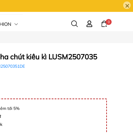
×
0
HION
HỆ
pha chút kiêu kì LUSM2507035
25070351DE
hêm tới 5%
đ
0k