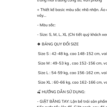
trong môi trường công sở, văn phòng
+ Thiết kế basic màu sắc nhã nhặn. Áo
váy...
- Màu sắc:
- Size: S, M, L, XL (Chi tiết quý khách x
🍀 BẢNG QUY ĐỔI SIZE
️ Size S : 42-48 kg, cao 148-152 cm, va
️ Size M : 49-53 kg , cao 152-156 cm, v
️ Size L : 54-59 kg, cao 156-162 cm, vai
️ Size XL : 60-66 kg, cao 162-166 cm, v
🍒 HƯỚNG DẪN SỬ DỤNG:
- GIẶT BẰNG TAY: Lộn bề trái sản phẩm l