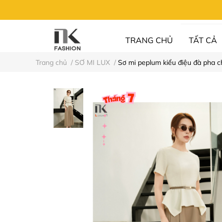
TRANG CHỦ
TẤT CẢ
Trang chủ
/
SƠ MI LUX
/
Sơ mi peplum kiểu điệu đà pha 
UN FASHION
⚡XẢ