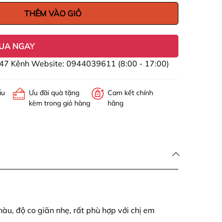
THÊM VÀO GIỎ
UA NGAY
47 Kênh Website: 0944039611 (8:00 - 17:00)
ấu
Ưu đãi quà tặng
Cam kết chính
kèm trong giỏ hàng
hãng
àu, độ co giãn nhẹ, rất phù hợp với chị em