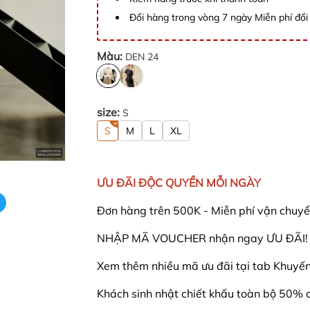
Đổi hàng trong vòng 7 ngày Miễn phí đổi 
Màu:
DEN 24
size:
S
S
M
L
XL
ƯU ĐÃI ĐỘC QUYỀN MỖI NGÀY
Đơn hàng trên 500K - Miễn phí vận chuyể
NHẬP MÃ VOUCHER nhận ngay ƯU ĐÃI! - 
Xem thêm nhiều mã ưu đãi tại tab Khuyến 
Khách sinh nhật chiết khấu toàn bộ 50% 